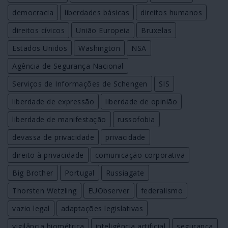
democracia
liberdades básicas
direitos humanos
direitos cívicos
União Europeia
Bruxelas
Estados Unidos
Washington
NSA
Agência de Segurança Nacional
Serviços de Informações de Schengen
SIS
liberdade de expressão
liberdade de opinião
liberdade de manifestação
russofobia
devassa de privacidade
privacidade
direito à privacidade
comunicação corporativa
Big Brother
Portugal
Russiagate
Thorsten Wetzling
EUObserver
federalismo
vazio legal
adaptações legislativas
vigilância biométrica
inteligência artificial
segurança