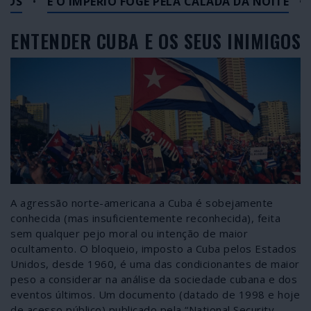
S
•
E O IMPÉRIO FOGE PELA CALADA DA NOITE
•
PR
ENTENDER CUBA E OS SEUS INIMIGOS
A agressão norte-americana a Cuba é sobejamente
conhecida (mas insuficientemente reconhecida), feita
sem qualquer pejo moral ou intenção de maior
ocultamento. O bloqueio, imposto a Cuba pelos Estados
Unidos, desde 1960, é uma das condicionantes de maior
peso a considerar na análise da sociedade cubana e dos
eventos últimos. Um documento (datado de 1998 e hoje
de acesso público) publicado pela “National Security