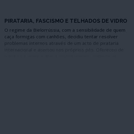
PIRATARIA, FASCISMO E TELHADOS DE VIDRO
O regime da Bielorrússia, com a sensibilidade de quem
caça formigas com canhões, decidiu tentar resolver
problemas internos através de um acto de pirataria
internacional e acertou nos próprios pés. Ofereceu de
bandeja a quem o ataca gratuitamente, jogando as
cartas viciadas da geopolítica, um ás de trunfo que vai
servir para acelerar, a partir de agora, as manobras de
desestabilização e de mudança de regime que têm
vindo a desenvolver-se. Para deitar a mão a um fascista
mercenário de “revoluções coloridas” às ordens de
Biden, Bruxelas & Cia o governo de Lukachenko acabou
por provocar a mobilização geral da parafernália
imperialista montada contra os “Estados párias” – e deu
ainda mais alento aos múltiplos canais da russofobia. É
provável, por isso, que o saldo da operação não lhe seja
favorável, além de suscitar um óbvio agravamento do