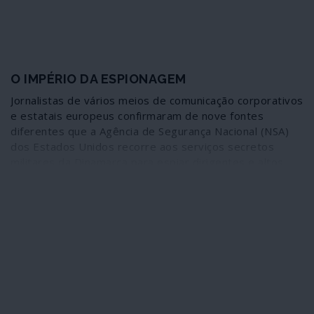
grupos paramilitares ou esquadrões da morte.
O IMPÉRIO DA ESPIONAGEM
Jornalistas de vários meios de comunicação corporativos
e estatais europeus confirmaram de nove fontes
diferentes que a Agência de Segurança Nacional (NSA)
dos Estados Unidos recorre aos serviços secretos
militares da Dinamarca para espiar dirigentes e altos
funcionários de países da União Europeia,
designadamente França, Alemanha, Suécia, Noruega,
Holanda e do próprio governo dinamarquês. O assunto
não é novo, obviamente, embora seja tratado como tal.
O que fica por apurar é a extensão, profundidade e
alcance deste mecanismo agora comprovado e
denunciado: a investigação incidiu sobre um documento
resultante de uma simples situação numa gigantesca e
ao mesmo tempo capilar malha de devassa.