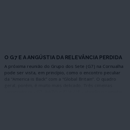
cabo-verdianas, não incomoda as sensíveis carpideiras
sobre “direitos humanos”, tão prontas a dar sinais
quando as violações são de outros azimutes.
O G7 E A ANGÚSTIA DA RELEVÂNCIA PERDIDA
A próxima reunião do Grupo dos Sete (G7) na Cornualha
pode ser vista, em princípio, como o encontro peculiar
da “America is Back” com a “Global Britain”. O quadro
geral, porém, é muito mais delicado. Três cimeiras
consecutivas - G7, NATO e EUA-UE - abrirão o caminho
para o que se espera que seja um momento de
ansiedade: a cimeira Putin-Biden em Genebra, que
certamente não será um reinício.