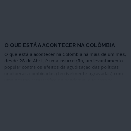
O QUE ESTÁ A ACONTECER NA COLÔMBIA
O que está a acontecer na Colômbia há mais de um mês,
desde 28 de Abril, é uma insurreição, um levantamento
popular contra os efeitos da agudização das políticas
neoliberais combinadas (terrivelmente agravadas) com
uma gestão catastrófica da pandemia, que castiga
sobretudo as camadas mais desfavorecidas. O que está
a acontecer na Colômbia é uma resposta brutal do
narco-Estado fascista contra a generalidade da
população através de um aparelho repressivo montado
ao longo de seis décadas e que tem nas forças armadas
o principal suporte, articulando as polícias de segurança,
as unidades móveis de assalto e a entranhada teia de