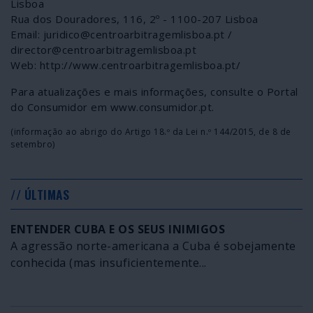
Lisboa
Rua dos Douradores, 116, 2º - 1100-207 Lisboa
Email: juridico@centroarbitragemlisboa.pt /
director@centroarbitragemlisboa.pt
Web: http://www.centroarbitragemlisboa.pt/
Para atualizações e mais informações, consulte o Portal
do Consumidor em www.consumidor.pt.
(informação ao abrigo do Artigo 18.º da Lei n.º 144/2015, de 8 de
setembro)
// ÚLTIMAS
ENTENDER CUBA E OS SEUS INIMIGOS
A agressão norte-americana a Cuba é sobejamente
conhecida (mas insuficientemente...