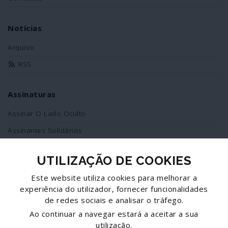
Notícias
Arquivo
RSS
Assinaturas
Assinar O Lado Oculto
Assinantes Solidários
UTILIZAÇÃO DE COOKIES
Redes Sociais
Este website utiliza cookies para melhorar a
Siga-nos no facebook
experiência do utilizador, fornecer funcionalidades
de redes sociais e analisar o tráfego.
Partilhe esta página
Ao continuar a navegar estará a aceitar a sua
utilização.
Facebook