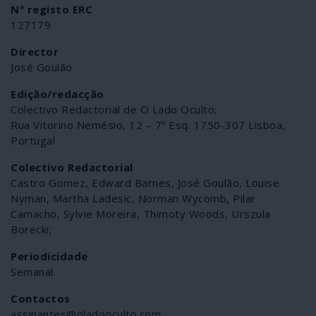
Nº registo ERC
127179
Director
José Goulão
Edição/redacção
Colectivo Redactorial de O Lado Oculto;
Rua Vitorino Nemésio, 12 – 7º Esq. 1750-307 Lisboa,
Portugal
Colectivo Redactorial
Castro Gomez,
Edward Barnes, José Goulão, Louise
Nyman, Martha Ladesic, Norman Wycomb, Pilar
Camacho, Sylvie Moreira, Thimoty Woods, Urszula
Borecki;
Periodicidade
Semanal
Contactos
assinantes@oladooculto.com