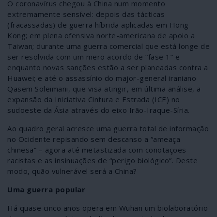
O coronavírus chegou à China num momento
extremamente sensível: depois das tácticas
(fracassadas) de guerra híbrida aplicadas em Hong
Kong; em plena ofensiva norte-americana de apoio a
Taiwan; durante uma guerra comercial que está longe de
ser resolvida com um mero acordo de “fase 1” e
enquanto novas sanções estão a ser planeadas contra a
Huawei; e até o assassínio do major-general iraniano
Qasem Soleimani, que visa atingir, em última análise, a
expansão da Iniciativa Cintura e Estrada (ICE) no
sudoeste da Ásia através do eixo Irão-Iraque-Síria.
Ao quadro geral acresce uma guerra total de informação
no Ocidente repisando sem descanso a “ameaça
chinesa” – agora até metastizada com conotações
racistas e as insinuações de “perigo biológico”. Deste
modo, quão vulnerável será a China?
Uma guerra popular
Há quase cinco anos opera em Wuhan um biolaboratório