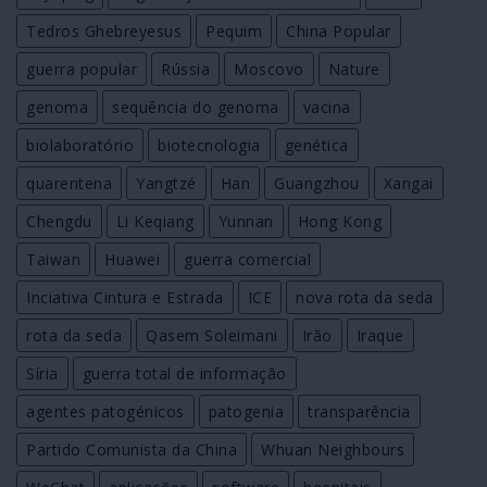
Tedros Ghebreyesus
Pequim
China Popular
guerra popular
Rússia
Moscovo
Nature
genoma
sequência do genoma
vacina
biolaboratório
biotecnologia
genética
quarentena
Yangtzé
Han
Guangzhou
Xangai
Chengdu
Li Keqiang
Yunnan
Hong Kong
Taiwan
Huawei
guerra comercial
Inciativa Cintura e Estrada
ICE
nova rota da seda
rota da seda
Qasem Soleimani
Irão
Iraque
Síria
guerra total de informação
agentes patogénicos
patogenia
transparência
Partido Comunista da China
Whuan Neighbours