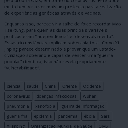
pela própria OMS, em torno do coronavírus. Este pode
muito bem vir a ser mais um pretexto para a realização
de experiências genéticas através de vacinas.
Enquanto isso, parece vir a talhe de foice recordar Mao
Tse-tung, para quem as duas principais variáveis
políticas eram “independência” e “desenvolvimento”.
Essas circunstâncias implicam soberania total. Como Xi
Jinping parece determinado a provar que um Estado-
civilização soberano é capaz de vencer uma “guerra
popular” científica, isso não revela propriamente
“vulnerabilidade”.
ciência
saúde
China
Oriente
Ocidente
coronavírus
doenças infecciosas
Wuhan
pneumonia
xenofobia
guerra de informação
guerra fria
epidemia
pandemia
ébola
Sars
Xi Jinping
Organização Mundial de Saúde
OMS