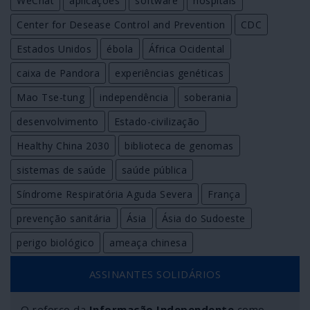
WeChat
aplicações
software
hospitais
Center for Desease Control and Prevention
CDC
Estados Unidos
ébola
África Ocidental
caixa de Pandora
experiências genéticas
Mao Tse-tung
independência
soberania
desenvolvimento
Estado-civilização
Healthy China 2030
biblioteca de genomas
sistemas de saúde
saúde pública
Síndrome Respiratória Aguda Severa
França
prevenção sanitária
Ásia
Ásia do Sudoeste
perigo biológico
ameaça chinesa
ASSINANTES SOLIDÁRIOS
O reforço da
Informação Independente
como