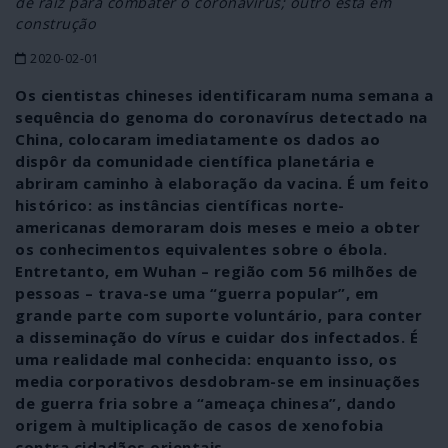
de raiz para combater o coronavírus; outro está em
construção
2020-02-01
Os cientistas chineses identificaram numa semana a
sequência do genoma do coronavírus detectado na
China, colocaram imediatamente os dados ao
dispôr da comunidade científica planetária e
abriram caminho à elaboração da vacina. É um feito
histórico: as instâncias científicas norte-
americanas demoraram dois meses e meio a obter
os conhecimentos equivalentes sobre o ébola.
Entretanto, em Wuhan – região com 56 milhões de
pessoas – trava-se uma “guerra popular”, em
grande parte com suporte voluntário, para conter
a disseminação do vírus e cuidar dos infectados. É
uma realidade mal conhecida: enquanto isso, os
media corporativos desdobram-se em insinuações
de guerra fria sobre a “ameaça chinesa”, dando
origem à multiplicação de casos de xenofobia
contra cidadãos orientais.