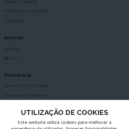
Estatuto Editorial
Política de Privacidade
Contactos
Notícias
Arquivo
RSS
Assinaturas
Assinar O Lado Oculto
Assinantes Solidários
UTILIZAÇÃO DE COOKIES
Redes Sociais
Este website utiliza cookies para melhorar a
Siga-nos no facebook
experiência do utilizador, fornecer funcionalidades