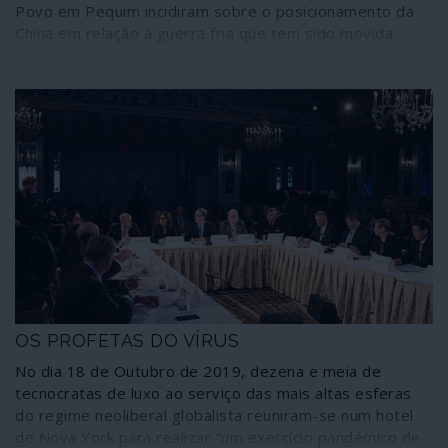
Povo em Pequim incidiram sobre o posicionamento da
China em relação à guerra fria que tem sido movida
contra o país pelos Estados Unidos e o Ocidente em
geral, acelerada com as incidências da pandemia de
COVID-19. O Congresso deu alento a uma recuperação
e a um relançamento económico rápido no plano interno
como base material e tecnológica para concretizar os
grandes projectos sociais domésticos e as acções
internacionais estabelecidos e em desenvolvimento.
Algumas coisas vão mudar no plano internacional, a
começar por Hong Kong.
OS PROFETAS DO VÍRUS
No dia 18 de Outubro de 2019, dezena e meia de
tecnocratas de luxo ao serviço das mais altas esferas
do regime neoliberal globalista reuniram-se num hotel
de Nova York para realizar “um exercício pandémico de