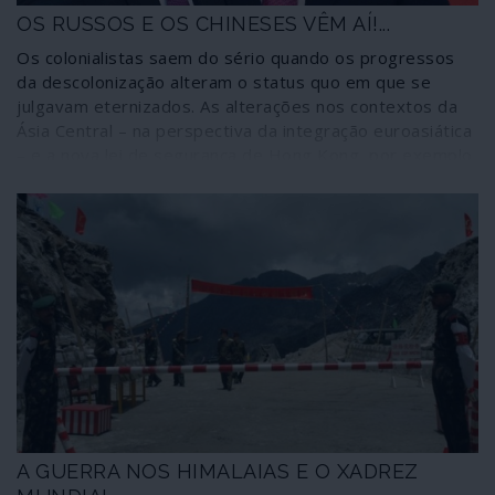
OS RUSSOS E OS CHINESES VÊM AÍ!...
Os colonialistas saem do sério quando os progressos
da descolonização alteram o status quo em que se
julgavam eternizados. As alterações nos contextos da
Ásia Central – na perspectiva da integração euroasiática
– e a nova lei de segurança de Hong Kong, por exemplo,
evidenciam os efeitos descolonizadores das estratégias
internacionais de potências como a Rússia e a China. Daí
que a Europa, depois de olhar por cima para a Ásia como
“o Extremo Oriente”, tenha agora dificuldade em
aceitar-se como previsível “Extremo Ocidente” da Ásia
A GUERRA NOS HIMALAIAS E O XADREZ