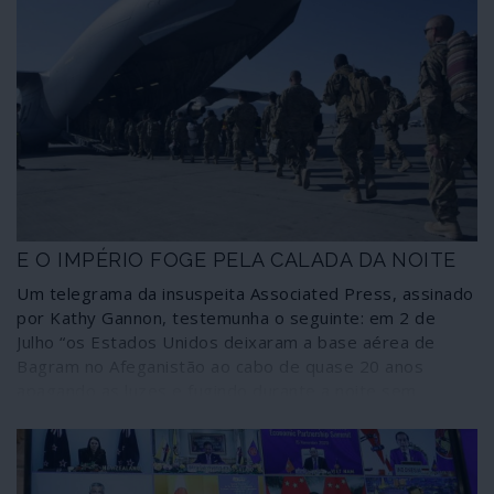
E O IMPÉRIO FOGE PELA CALADA DA NOITE
Um telegrama da insuspeita Associated Press, assinado
por Kathy Gannon, testemunha o seguinte: em 2 de
Julho “os Estados Unidos deixaram a base aérea de
Bagram no Afeganistão ao cabo de quase 20 anos
apagando as luzes e fugindo durante a noite sem
notificarem o novo comandante afegão da base, que
deu pela partida dos norte-americanos mais de duas
horas depois, segundo fontes afegãs”.