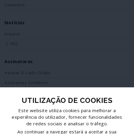
Contactos
Notícias
Arquivo
RSS
Assinaturas
Assinar O Lado Oculto
Assinantes Solidários
UTILIZAÇÃO DE COOKIES
Redes Sociais
Este website utiliza cookies para melhorar a
Siga-nos no facebook
experiência do utilizador, fornecer funcionalidades
de redes sociais e analisar o tráfego.
Partilhe esta página
Ao continuar a navegar estará a aceitar a sua