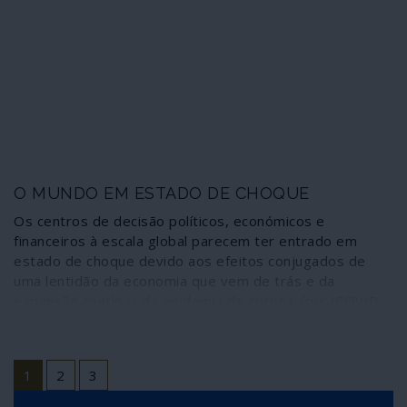
Segurança de Munique, durante o auge da luta do seu
país contra o coronavírus.
O MUNDO EM ESTADO DE CHOQUE
Os centros de decisão políticos, económicos e
financeiros à escala global parecem ter entrado em
estado de choque devido aos efeitos conjugados de
uma lentidão da economia que vem de trás e da
expansão contínua da epidemia de coronavírus (COVID-
19), a que se juntou, nas últimas horas, uma queda a
pique do preço do petróleo e das principais bolsas de
valores.
1
2
3