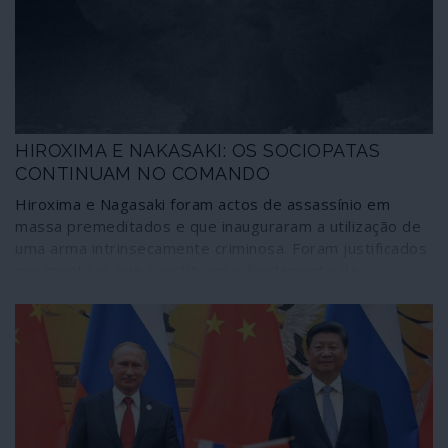
a não ser para dizer que se trata de mais uma arma da
China contra “o Ocidente”. Um “Ocidente” que continua a
olhar-se como o centro do mundo – e a comportar-se
colonialmente como tal. Enquanto ele, o centro do
mundo, continua a deslizar inapelavelmente para
Oriente.
HIROXIMA E NAKASAKI: OS SOCIOPATAS
CONTINUAM NO COMANDO
Hiroxima e Nagasaki foram actos de assassínio em
massa premeditados e que inauguraram a utilização de
uma arma intrinsecamente criminosa. Foram justificados
por mentiras que constituem o fundamento da
propaganda de guerra dos Estados Unidos no século
XXI, lançando um novo inimigo e alvo – a China.