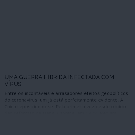
UMA GUERRA HÍBRIDA INFECTADA COM
VÍRUS
Entre os incontáveis e arrasadores efeitos geopolíticos
do coronavírus, um já está perfeitamente evidente. A
China reposicionou-se. Pela primeira vez desde o início
das reformas de Deng Xiaoping, em 1978, Pequim
encara explicitamente os Estados Unidos como uma
ameaça, como declarou há um mês o ministro dos
Negócios Estrangeiros, Wang Yi, na Conferência de