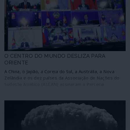
O CENTRO DO MUNDO DESLIZA PARA
ORIENTE
A China, o Japão, a Coreia do Sul, a Austrália, a Nova
Zelândia e os dez países da Associação de Nações do
Sudeste Asiático (ASEAN) assinaram a Parceria
Económica Regional Abrangente (RCEP), o maior acordo
comercial do mundo, um mercado integrado que envolve
30% da economia mundial e 2200 milhões de pessoas.
Trata-se de uma grande plataforma que poderá
intersectar-se com várias outras entidades regionais da
geoeconomia mas também da geopolítica. A
comunicação corporativa praticamente não deu por isso,