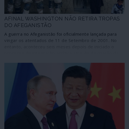
segurança nacional em Hong Kong.
AFINAL WASHINGTON NÃO RETIRA TROPAS
DO AFEGANISTÃO
A guerra no Afeganistão foi oficialmente lançada para
vingar os atentados de 11 de Setembro de 2001. No
entanto, aconteceu seis meses depois de iniciado o
processo de integração asiática através da criação da
Organização de Cooperação de Xangai (OCX), o que leva
a crer que tenha sido preparada antecipadamente. Duas
décadas depois confirma-se que foi a primeira de uma
longa série de guerras para destruir todas as
estruturas estatais do Médio Oriente (estratégia
Rumsfeld/Cebrowski) e controlar a exploração de
recursos naturais. Anunciada para durar apenas duas
semanas, a guerra continua há mais de 19 anos. Foi
planificada para se prolongar o mais possível; e, hoje em
dia, personalidades ligadas ao Pentágono sabotam a
retirada parcial acordada entre os Talibã e a
administração Trump.