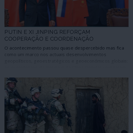
PUTIN E XI JINPING REFORÇAM
COOPERAÇÃO E COORDENAÇÃO
O acontecimento passou quase despercebido mas fica
como um marco nos actuais desenvolvimentos
geopolíticos, geoestratégicos e geoeconómicos globais:
os presidentes da Rússia e da China Popular realizaram
uma “cimeira telefónica” em 8 de Julho na qual
aprofundaram as estratégias de colaboração e
coordenação, a todos os níveis, entre os dois gigantes.
Além de reforçarem a sua aliança tendo como referência
o quadro estabelecido pela Carta das Nações Unidas e o
multilateralismo, a igualdade entre os povos e os
Estados, Vladimir Putin e Xi Jinping não hesitaram em
solidarizar-se mutuamente com recentes movimentos
políticos nos dois países como o referendo
constitucional na Rússia e a entrada em vigor da lei de