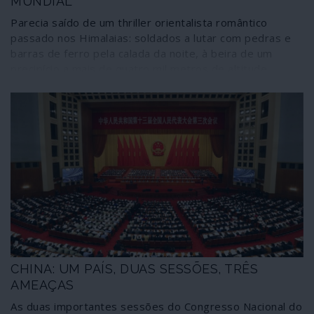
MUNDIAL
Parecia saído de um thriller orientalista romântico
passado nos Himalaias: soldados a lutar com pedras e
barras de ferro pela calada da noite, à beira de um
precipício a mais de quatro mil metros de altitude,
alguns deles mergulhando para a morte num rio quase
congelado e morrendo de hipotermia.
CHINA: UM PAÍS, DUAS SESSÕES, TRÊS
AMEAÇAS
As duas importantes sessões do Congresso Nacional do