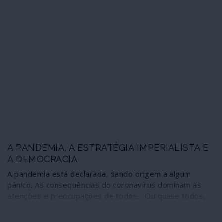
alto nível” designado Event 201; consistiu na “simulação
de um surto de um novo coronavírus” de âmbito mundial
no qual, “à medida que os casos e mortes se avolumam,
as consequências tornam-se cada vez mais graves”
devido “ao crescimento exponencial semana a semana”.
Ninguém ouvira falar ainda de qualquer caso de infecção:
estávamos a 20 dias de o jornal britânico Guardian
noticiar o aparecimento na China de uma nova doença
respiratória provocada – soube-se só algumas semanas
depois – por um novo coronavírus. Os dons proféticos
dos expoentes do neoliberalismo são, sem dúvida,
admiráveis.
A PANDEMIA, A ESTRATÉGIA IMPERIALISTA E
A DEMOCRACIA
A pandemia está declarada, dando origem a algum
pânico. As consequências do coronavírus dominam as
atenções e preocupações de todos... Ou quase todos,
primando alguns pela indiferença e pela
irresponsabilidade, na senda do negacionismo.