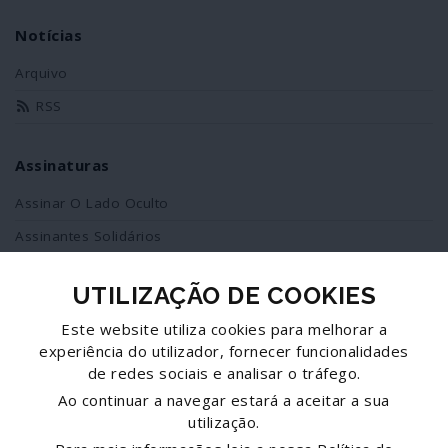
Notícias
Arquivo
RSS
Assinaturas
Assinar O Lado Oculto
Assinantes Solidários
UTILIZAÇÃO DE COOKIES
Redes Sociais
Este website utiliza cookies para melhorar a
Siga-nos no facebook
experiência do utilizador, fornecer funcionalidades
de redes sociais e analisar o tráfego.
Partilhe esta página
Ao continuar a navegar estará a aceitar a sua
utilização.
Facebook