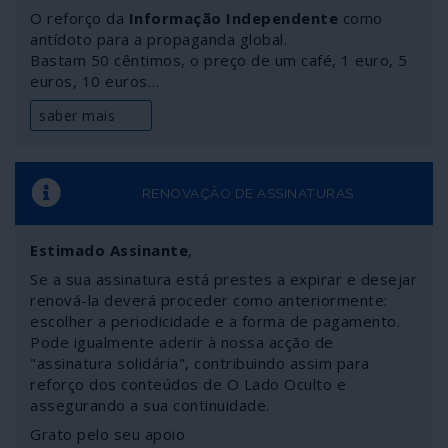
de pessoas – trava-se uma “guerra popular”, em grande
O reforço da
Informação Independente
como
parte com suporte voluntário, para conter a
antídoto para a propaganda global.
Bastam 50 cêntimos, o preço de um café, 1 euro, 5
disseminação do vírus e cuidar dos infectados. É uma
euros, 10 euros…
realidade mal conhecida: enquanto isso, os media
corporativos desdobram-se em insinuações de guerra
saber mais
fria sobre a “ameaça chinesa”, dando origem à
multiplicação de casos de xenofobia contra cidadãos
orientais.
RENOVAÇÃO DE ASSINATURAS
Estimado Assinante
,
Se a sua assinatura está prestes a expirar e desejar
renová-la deverá proceder como anteriormente:
escolher a periodicidade e a forma de pagamento.
Pode igualmente aderir à nossa acção de
"assinatura solidária", contribuindo assim para
reforço dos conteúdos de O Lado Oculto e
assegurando a sua continuidade.
Grato pelo seu apoio