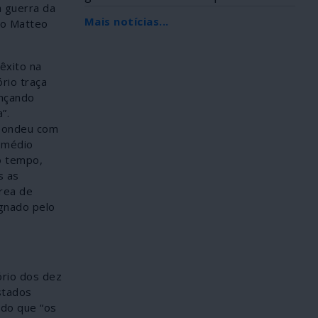
a guerra da
Africana, foi...
Mais notícias...
ro Matteo
.
êxito na
ório traça
ançando
”.
spondeu com
e médio
o tempo,
s as
área de
gnado pelo
ório dos dez
Estados
ndo que “os