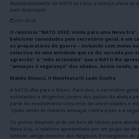
Bombardeamento da NATO na Líbia; a aliança ufana-se d
país destroçado
2021-02-08
O relatório “NATO 2030: Unida para uma Nova Era”,
belicismo convidados pelo secretário-geral, é um c
os preparativos de guerra – incluindo com meios 
colectiva de uma entidade que se diz cercada por t
agressão” à “mão estendida” que a NATO lhe aprese
“ameaças à segurança” dos aliados. Assim sendo, q
Manlio Dinucci, Il Manifesto/O Lado Oculto
A NATO olha para o futuro. Para isso, o secretário-gera
estudantes e dirigentes jovens dos países da aliança pa
parte do envolvimento crescente de universidades e esc
“Quais serão as maiores ameaças contra a paz e a seg
Os jovens dispõem já de um livro de textos para abord
Nova Era), o relatório apresentado por um grupo de dez
Védrine, antigo ministro dos Negócios Estrangeiros do go