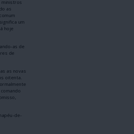
s ministros
do as
e comum
ignifica um
á hoje
tando-as de
ares de
nas as novas
s oitenta.
 formalmente
ob comando
omisso,
chapéu-de-