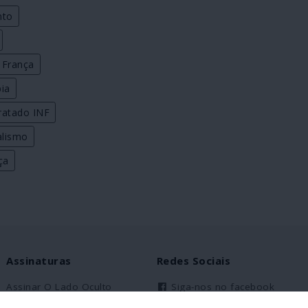
nto
França
bia
ratado INF
alismo
ça
Assinaturas
Redes Sociais
Assinar O Lado Oculto
Siga-nos no facebook