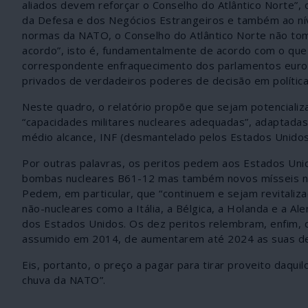
aliados devem reforçar o Conselho do Atlântico Norte”, o 
da Defesa e dos Negócios Estrangeiros e também ao ní
normas da NATO, o Conselho do Atlântico Norte não to
acordo”, isto é, fundamentalmente de acordo com o que 
correspondente enfraquecimento dos parlamentos euro
privados de verdadeiros poderes de decisão em política 
Neste quadro, o relatório propõe que sejam potencializ
“capacidades militares nucleares adequadas”, adaptadas 
médio alcance, INF (desmantelado pelos Estados Unidos
Por outras palavras, os peritos pedem aos Estados Uni
bombas nucleares B61-12 mas também novos mísseis nuc
Pedem, em particular, que “continuem e sejam revitaliz
não-nucleares como a Itália, a Bélgica, a Holanda e a A
dos Estados Unidos. Os dez peritos relembram, enfim, 
assumido em 2014, de aumentarem até 2024 as suas de
Eis, portanto, o preço a pagar para tirar proveito daqui
chuva da NATO”.