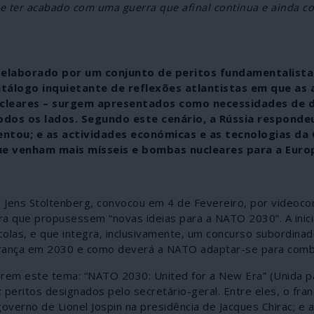
e ter acabado com uma guerra que afinal continua e ainda c
 elaborado por um conjunto de peritos fundamentalista
atálogo inquietante de reflexões atlantistas em que as
nucleares – surgem apresentados como necessidades de 
odos os lados. Segundo este cenário, a Rússia respond
ntou; e as actividades económicas e as tecnologias da 
ue venham mais mísseis e bombas nucleares para a Euro
l, Jens Stoltenberg, convocou em 4 de Fevereiro, por videoco
ra que propusessem “novas ideias para a NATO 2030”. A inici
olas, e que integra, inclusivamente, um concurso subordina
urança em 2030 e como deverá a NATO adaptar-se para comba
arem este tema: “NATO 2030: United for a New Era” (Unida 
 peritos designados pelo secretário-geral. Entre eles, o fra
verno de Lionel Jospin na presidência de Jacques Chirac; e a 