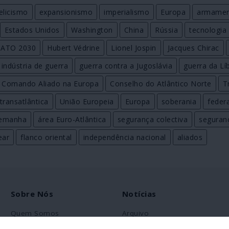
elicismo
expansionismo
imperialismo
Europa
armame
Estados Unidos
Washington
China
Rússia
tecnologia
ATO 2030
Hubert Védrine
Lionel Jospin
Jacques Chirac
indústria de guerra
guerra contra a Jugoslávia
guerra da Lí
 Comando Aliado na Europa
Conselho do Atlântico Norte
T
transatlântica
União Europeia
Europa
soberania
feder
lemanha
área Euro-Atlântica
segurança colectiva
seguran
ear
flanco oriental
independência nacional
aliados
Sobre Nós
Notícias
Quem Somos
Arquivo