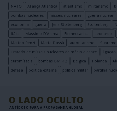
NATO
Aliança Atlântica
atlantismo
militarismo
b
bombas nucleares
mísseis nucleares
guerra nuclear
economia
guerra
Jens Stoltenberg
Stoltenberg
N
Itália
Massimo D'Alema
Finmeccanica
Leonardo
Matteo Renzi
Marta Dassù
autoritarismo
Supremo
Tratado de mísseis nucleares de médio alcance
ligação 
euromísseis
bombas B61-12
Bélgica
Holanda
A
defesa
política externa
política militar
partilha nucl
O LADO OCULTO
ANTÍDOTO PARA A PROPAGANDA GLOBAL
JORNAL DIGITAL DE INFORMAÇÃO INTERNACIONAL