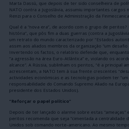
Marta Dassù, que depois de ter sido conselheira de pol
NATO contra a Jugoslávia, assumiu importantes cargos n
Renzi para o Conselho de Administração da Finmeccanica 
Qual é a “nova era”, de acordo com o grupo de peritos? 
história”, que pôs fim a duas guerras (contra a Jugoslávi
um retrato do mundo caracterizado por “Estados autoritá
assim aos aliados membros da organização “um desafio 
Invertendo os factos, o relatório defende que, enqua
“a agressão na área Euro-Atlântica” e, violando os acor
alcance”. A Rússia, sublinham os peritos, “é a princip
acrescentam, a NATO tem à sua frente crescentes “desaf
actividades económicas e as tecnologias podem ter “um 
responsabilidade do Comando Supremo Aliado na Europ
presidente dos Estados Unidos).
“Reforçar o papel político”
Depois de ter lançado o alarme sobre estas “ameaças” 
peritos recomenda que seja “cimentada a centralidade da 
Unidos sob comando norte-americano. Ao mesmo tempo r