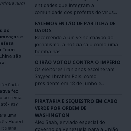
ontinua num
entidades que integram a
comunidade dos profetas do vírus...
FALEMOS ENTÃO DE PARTILHA DE
DADOS
s do
 ameaças e
Recorrendo a um velho chavão do
defesa
jornalismo, a notícia caiu como uma
eu “com
bomba nas...
China são
O IRÃO VOTOU CONTRA O IMPÉRIO
pa.
Os eleitores iranianos escolheram
Sayyed Ibrahim Raisi como
presidente em 18 de Junho e...
nferência,
ativa fez
do ao tema:
PIRATARIA E SEQUESTRO EM CABO
tê-las?”.
VERDE POR ORDEM DE
WASHINGTON
para uma
ncês Hubert
Alex Saab, enviado especial do
italiana
governo da Venezuela para a União