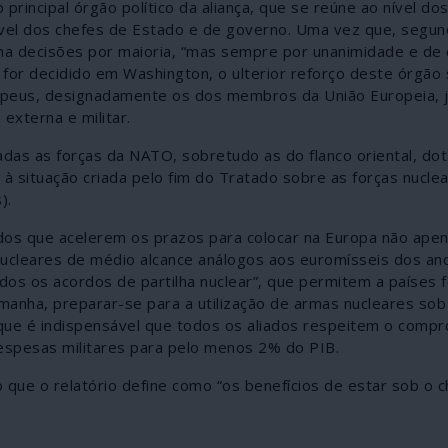
principal órgão político da aliança, que se reúne ao nível do
vel dos chefes de Estado e de governo. Uma vez que, segun
ma decisões por maioria, “mas sempre por unanimidade e d
for decidido em Washington, o ulterior reforço deste órgão s
peus, designadamente os dos membros da União Europeia, j
externa e militar.
adas as forças da NATO, sobretudo as do flanco oriental, do
à situação criada pelo fim do Tratado sobre as forças nucle
).
dos que acelerem os prazos para colocar na Europa não ape
leares de médio alcance análogos aos euromísseis dos ano
ados os acordos de partilha nuclear”, que permitem a países
lemanha, preparar-se para a utilização de armas nucleares s
que é indispensável que todos os aliados respeitem o compr
spesas militares para pelo menos 2% do PIB.
lo que o relatório define como “os benefícios de estar sob o 