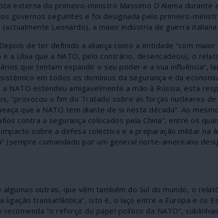
ítica externa do primeiro-ministro Massimo D’Alema durante 
os governos seguintes e foi designada pelo primeiro-minist
(actualmente Leonardo), a maior indústria de guerra italiana
Depois de ter definido a aliança como a entidade “com maior 
a e a Líbia que a NATO, pelo contrário, desencadeou), o relat
rios que tentam expandir o seu poder e a sua influência”, l
sistémico em todos os domínios da segurança e da economia
nto a NATO estendeu amigavelmente a mão à Rússia, esta re
dos, “provocou o fim do Tratado sobre as forças nucleares d
al ameaça que a NATO tem diante de si nesta década”. Ao mesm
ios contra a segurança colocados pela China”, entre os quai
impacto sobre a defesa colectiva e a preparação militar na 
a” (sempre comandado por um general norte-americano desi
e algumas outras, que vêm também do Sul do mundo, o relat
ligação transatlântica”, isto é, o laço entre a Europa e os 
ecomenda “o reforço do papel político da NATO”, sublinha