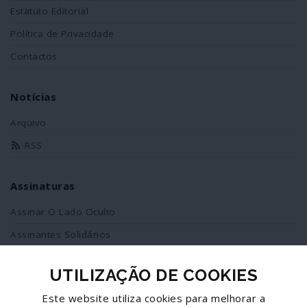
Estatuto Editorial
Política de Privacidade
Contactos
Notícias
Arquivo
RSS
Assinaturas
Assinar O Lado Oculto
Assinantes Solidários
UTILIZAÇÃO DE COOKIES
Redes Sociais
Este website utiliza cookies para melhorar a
Siga-nos no facebook