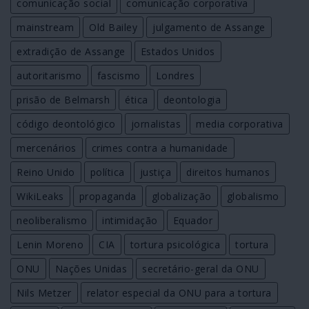
comunicação social
comunicação corporativa
mainstream
Old Bailey
julgamento de Assange
extradição de Assange
Estados Unidos
autoritarismo
fascismo
Londres
prisão de Belmarsh
ética
deontologia
código deontológico
jornalistas
media corporativa
mercenários
crimes contra a humanidade
Reino Unido
política
justiça
direitos humanos
WikiLeaks
propaganda
globalização
globalismo
neoliberalismo
intimidação
Equador
Lenin Moreno
CIA
tortura psicológica
tortura
ONU
Nações Unidas
secretário-geral da ONU
Nils Metzer
relator especial da ONU para a tortura