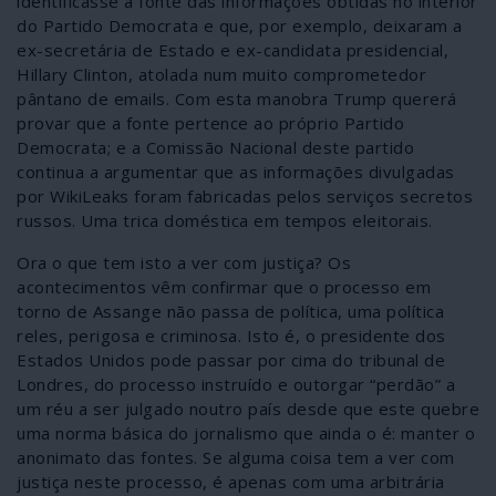
identificasse a fonte das informações obtidas no interior
do Partido Democrata e que, por exemplo, deixaram a
ex-secretária de Estado e ex-candidata presidencial,
Hillary Clinton, atolada num muito comprometedor
pântano de emails. Com esta manobra Trump quererá
provar que a fonte pertence ao próprio Partido
Democrata; e a Comissão Nacional deste partido
continua a argumentar que as informações divulgadas
por WikiLeaks foram fabricadas pelos serviços secretos
russos. Uma trica doméstica em tempos eleitorais.
Ora o que tem isto a ver com justiça? Os
acontecimentos vêm confirmar que o processo em
torno de Assange não passa de política, uma política
reles, perigosa e criminosa. Isto é, o presidente dos
Estados Unidos pode passar por cima do tribunal de
Londres, do processo instruído e outorgar “perdão” a
um réu a ser julgado noutro país desde que este quebre
uma norma básica do jornalismo que ainda o é: manter o
anonimato das fontes. Se alguma coisa tem a ver com
justiça neste processo, é apenas com uma arbitrária