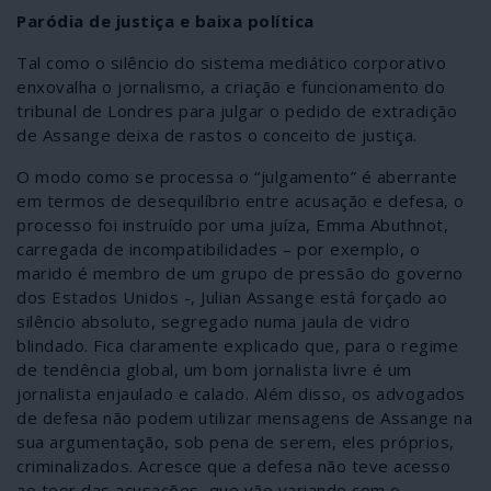
Paródia de justiça e baixa política
Tal como o silêncio do sistema mediático corporativo
enxovalha o jornalismo, a criação e funcionamento do
tribunal de Londres para julgar o pedido de extradição
de Assange deixa de rastos o conceito de justiça.
O modo como se processa o “julgamento” é aberrante
em termos de desequilíbrio entre acusação e defesa, o
processo foi instruído por uma juíza, Emma Abuthnot,
carregada de incompatibilidades – por exemplo, o
marido é membro de um grupo de pressão do governo
dos Estados Unidos -, Julian Assange está forçado ao
silêncio absoluto, segregado numa jaula de vidro
blindado. Fica claramente explicado que, para o regime
de tendência global, um bom jornalista livre é um
jornalista enjaulado e calado. Além disso, os advogados
de defesa não podem utilizar mensagens de Assange na
sua argumentação, sob pena de serem, eles próprios,
criminalizados. Acresce que a defesa não teve acesso
ao teor das acusações, que vão variando com o