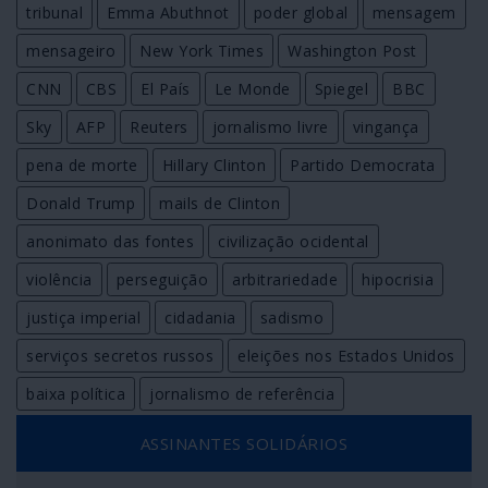
tribunal
Emma Abuthnot
poder global
mensagem
mensageiro
New York Times
Washington Post
CNN
CBS
El País
Le Monde
Spiegel
BBC
Sky
AFP
Reuters
jornalismo livre
vingança
pena de morte
Hillary Clinton
Partido Democrata
Donald Trump
mails de Clinton
anonimato das fontes
civilização ocidental
violência
perseguição
arbitrariedade
hipocrisia
justiça imperial
cidadania
sadismo
serviços secretos russos
eleições nos Estados Unidos
baixa política
jornalismo de referência
ASSINANTES SOLIDÁRIOS