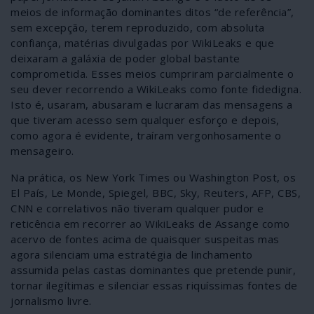
meios de informação dominantes ditos “de referência”,
sem excepção, terem reproduzido, com absoluta
confiança, matérias divulgadas por WikiLeaks e que
deixaram a galáxia de poder global bastante
comprometida. Esses meios cumpriram parcialmente o
seu dever recorrendo a WikiLeaks como fonte fidedigna.
Isto é, usaram, abusaram e lucraram das mensagens a
que tiveram acesso sem qualquer esforço e depois,
como agora é evidente, traíram vergonhosamente o
mensageiro.
Na prática, os New York Times ou Washington Post, os
El País, Le Monde, Spiegel, BBC, Sky, Reuters, AFP, CBS,
CNN e correlativos não tiveram qualquer pudor e
reticência em recorrer ao WikiLeaks de Assange como
acervo de fontes acima de quaisquer suspeitas mas
agora silenciam uma estratégia de linchamento
assumida pelas castas dominantes que pretende punir,
tornar ilegítimas e silenciar essas riquíssimas fontes de
jornalismo livre.