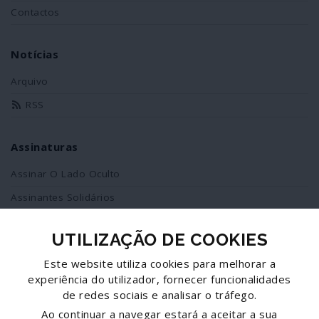
Contactos
Notícias
Arquivo
RSS
Assinaturas
Assinar O Lado Oculto
Assinantes Solidários
UTILIZAÇÃO DE COOKIES
Redes Sociais
Este website utiliza cookies para melhorar a
Siga-nos no facebook
experiência do utilizador, fornecer funcionalidades
de redes sociais e analisar o tráfego.
Partilhe esta página
Ao continuar a navegar estará a aceitar a sua