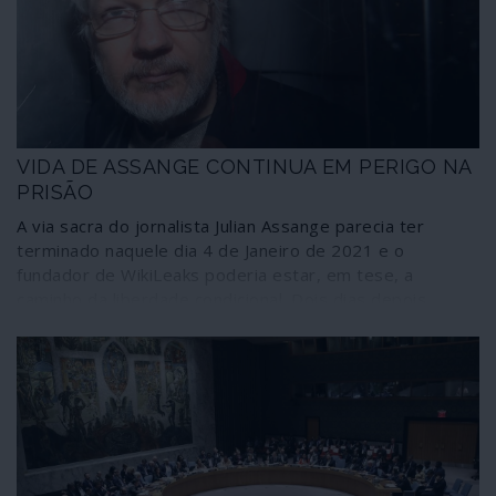
dólar e do franco CFA. O poder financeiro líbio iria
sustentar essas transformações; por isso a Líbia pagou
(e está a pagar) o preço às mãos do terrorismo colonial
da NATO.
VIDA DE ASSANGE CONTINUA EM PERIGO NA
PRISÃO
A via sacra do jornalista Julian Assange parecia ter
terminado naquele dia 4 de Janeiro de 2021 e o
fundador de WikiLeaks poderia estar, em tese, a
caminho da liberdade condicional. Dois dias depois,
porém, Assange foi reencarcerado. Nesta novela terror
e de perseguição contra o jornalismo livre tudo parece
alinhar-se para que um epílogo fatal aconteça dentro de
um sistema prisional – britânico ou norte-americano.