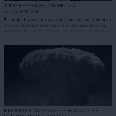
JULIAN ASSANGE, PROMETEU
ACORRENTADO
É a antiga tragédia grega, reencenada na Anglo-América.
Sob ribombante silêncio e indiferença quase universal,
acorrentado, imóvel, invisível, um Prometeu esquálido
foi transferido do patíbulo para um julgamento-
espectáculo num tribunal gótico fake, dentro de uma
prisão medieval.
HIROXIMA E NAKASAKI: OS SOCIOPATAS