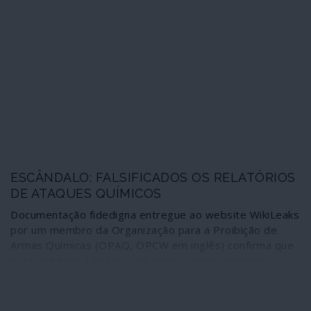
humanos.
e mentem aos cidadãos dos Estados Unidos e dos
países membros da NATO ao longo dos já 18 anos de
uma guerra que, desde o início, sabem não conseguir
ganhar. Tal como aconteceu no Vietname, no Iraque, na
Líbia, na Síria. Milhões de seres humanos com as suas
vidas destruídas depois, os crimes continuam impunes e
novas guerras se perfilam. Chama-se isto “defender o
nosso civilizado modo de vida” e “implantar a
democracia”.
ESCÂNDALO: FALSIFICADOS OS RELATÓRIOS
DE ATAQUES QUÍMICOS
Documentação fidedigna entregue ao website WikiLeaks
por um membro da Organização para a Proibição de
Armas Químicas (OPAQ, OPCW em inglês) confirma que
esta entidade falsificou relatórios sobre supostos
ataques químicos na Síria de maneira a responsabilizar o
governo de Damasco pelo crime. Um desses
acontecimentos falsificados esteve na origem no ataque