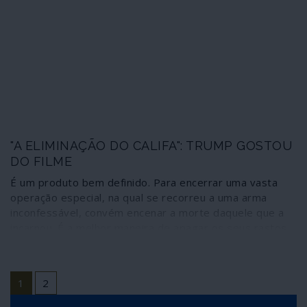
com mísseis de cruzeiro contra território sírio realizado
por Estados Unidos, França e Reino Unido em 14 de
Abril de 2018.
"A ELIMINAÇÃO DO CALIFA": TRUMP GOSTOU
DO FILME
É um produto bem definido. Para encerrar uma vasta
operação especial, na qual se recorreu a uma arma
inconfessável, convém encenar a morte daquele que a
incarnou. É a melhor maneira de apagar os seus rastos
perante a opinião pública. Após a morte de Bin Laden,
eis a morte de al-Baghdadi.
1
2