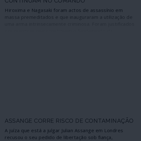
CONTINUAM NO COMANDO
Hiroxima e Nagasaki foram actos de assassínio em
massa premeditados e que inauguraram a utilização de
uma arma intrinsecamente criminosa. Foram justificados
por mentiras que constituem o fundamento da
propaganda de guerra dos Estados Unidos no século
XXI, lançando um novo inimigo e alvo – a China.
ASSANGE CORRE RISCO DE CONTAMINAÇÃO
A juíza que está a julgar Julian Assange em Londres
recusou o seu pedido de libertação sob fiança,