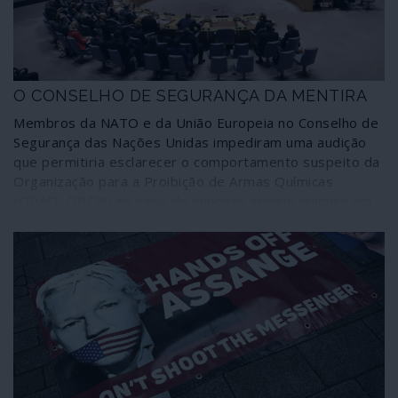
O CONSELHO DE SEGURANÇA DA MENTIRA
Membros da NATO e da União Europeia no Conselho de
Segurança das Nações Unidas impediram uma audição
que permitiria esclarecer o comportamento suspeito da
Organização para a Proibição de Armas Químicas
(OPAQ, OPCW) no caso do suposto ataque químico em
Duma (Síria), em 7 de Abril de 2018, que tudo leva a crer
tenha sido encenado. O comportamento dos Estados
Unidos e aliados reforça vigorosamente esta
possibilidade de fraude.