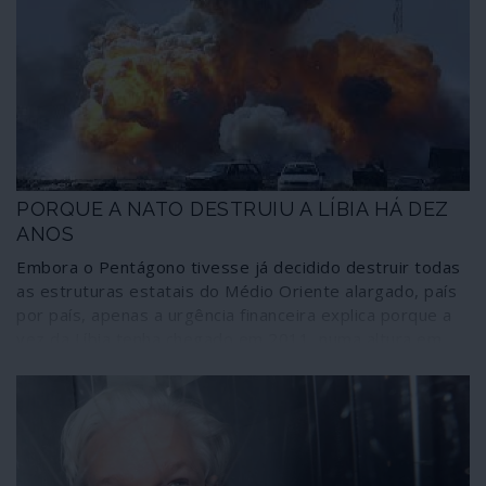
afinal, para as forças atlantistas a operação não era “um
risco” mas sim uma estratégia deliberada – para todos
os efeitos, uma estratégia terrorista.
PORQUE A NATO DESTRUIU A LÍBIA HÁ DEZ
ANOS
Embora o Pentágono tivesse já decidido destruir todas
as estruturas estatais do Médio Oriente alargado, país
por país, apenas a urgência financeira explica porque a
vez da Líbia tenha chegado em 2011, numa altura em
que o país era aliado de Washington. O velho
colonialismo imperial recorreu mais uma vez ao poder
militar com o objectivo de travar os esforços africanos
para cortar amarras e dependências, principalmente
através da criação de um mercado único e de uma
moeda única que pusesse fim ao reinado regional do