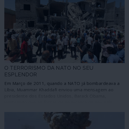
O TERRORISMO DA NATO NO SEU
ESPLENDOR
Em Março de 2011, quando a NATO já bombardeava a
Líbia, Muammar Khaddafi enviou uma mensagem ao
presidente dos Estados Unidos, Barack Obama,
lembrando que as forças de segurança do seu país
estavam “a combater a al-Qaida no Magrebe islâmico,
nada mais”, pelo que a intervenção estrangeira “era um
risco de consequências incalculáveis no Mediterrâneo e
na Europa”. O apelo do dirigente líbio não surtiu efeito: