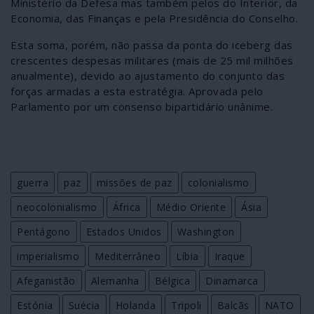
Ministério da Defesa mas também pelos do Interior, da
Economia, das Finanças e pela Presidência do Conselho.
Esta soma, porém, não passa da ponta do iceberg das
crescentes despesas militares (mais de 25 mil milhões
anualmente), devido ao ajustamento do conjunto das
forças armadas a esta estratégia. Aprovada pelo
Parlamento por um consenso bipartidário unânime.
guerra
paz
missões de paz
colonialismo
neocolonialismo
África
Médio Oriente
Ásia
Pentágono
Estados Unidos
Washington
imperialismo
Mediterrâneo
Líbia
Iraque
Afeganistão
Alemanha
Bélgica
Dinamarca
Estónia
Suécia
Holanda
Tripoli
Balcãs
NATO