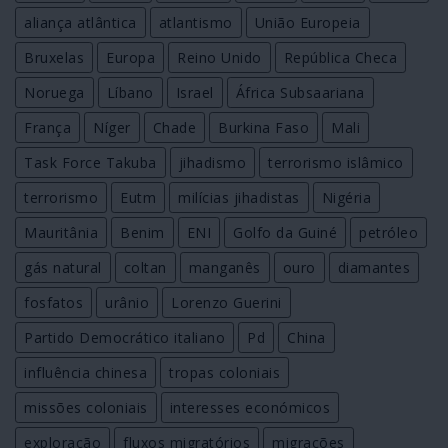
aliança atlântica
atlantismo
União Europeia
Bruxelas
Europa
Reino Unido
República Checa
Noruega
Líbano
Israel
África Subsaariana
França
Níger
Chade
Burkina Faso
Mali
Task Force Takuba
jihadismo
terrorismo islâmico
terrorismo
Eutm
milícias jihadistas
Nigéria
Mauritânia
Benim
ENI
Golfo da Guiné
petróleo
gás natural
coltan
manganês
ouro
diamantes
fosfatos
urânio
Lorenzo Guerini
Partido Democrático italiano
Pd
China
influência chinesa
tropas coloniais
missões coloniais
interesses económicos
exploração
fluxos migratórios
migrações