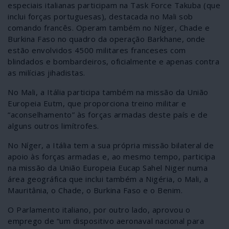
especiais italianas participam na Task Force Takuba (que
inclui forças portuguesas), destacada no Mali sob
comando francês. Operam também no Níger, Chade e
Burkina Faso no quadro da operação Barkhane, onde
estão envolvidos 4500 militares franceses com
blindados e bombardeiros, oficialmente e apenas contra
as milícias jihadistas.
No Mali, a Itália participa também na missão da União
Europeia Eutm, que proporciona treino militar e
“aconselhamento” às forças armadas deste país e de
alguns outros limítrofes.
No Níger, a Itália tem a sua própria missão bilateral de
apoio às forças armadas e, ao mesmo tempo, participa
na missão da União Europeia Eucap Sahel Niger numa
área geográfica que inclui também a Nigéria, o Mali, a
Mauritânia, o Chade, o Burkina Faso e o Benim.
O Parlamento italiano, por outro lado, aprovou o
emprego de “um dispositivo aeronaval nacional para