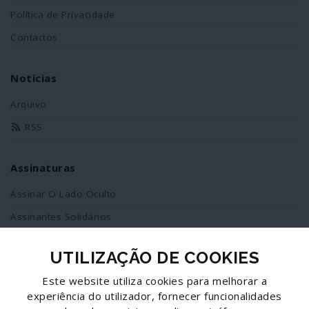
Política de Privacidade
Contactos
Notícias
Arquivo
RSS
Assinaturas
Assinar O Lado Oculto
Assinantes Solidários
UTILIZAÇÃO DE COOKIES
Redes Sociais
Este website utiliza cookies para melhorar a
Siga-nos no facebook
experiência do utilizador, fornecer funcionalidades