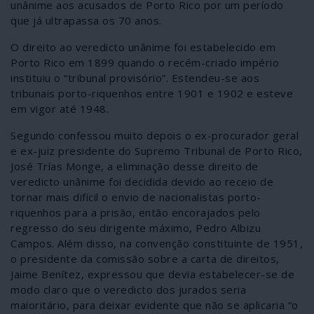
unânime aos acusados de Porto Rico por um período
que já ultrapassa os 70 anos.
O direito ao veredicto unânime foi estabelecido em
Porto Rico em 1899 quando o recém-criado império
instituiu o “tribunal provisório”. Estendeu-se aos
tribunais porto-riquenhos entre 1901 e 1902 e esteve
em vigor até 1948.
Segundo confessou muito depois o ex-procurador geral
e ex-juiz presidente do Supremo Tribunal de Porto Rico,
José Trías Monge, a eliminação desse direito de
veredicto unânime foi decidida devido ao receio de
tornar mais difícil o envio de nacionalistas porto-
riquenhos para a prisão, então encorajados pelo
regresso do seu dirigente máximo, Pedro Albizu
Campos. Além disso, na convenção constituinte de 1951,
o presidente da comissão sobre a carta de direitos,
Jaime Benítez, expressou que devia estabelecer-se de
modo claro que o veredicto dos jurados seria
maioritário, para deixar evidente que não se aplicaria “o