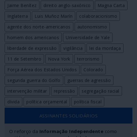
Jaime Benítez
direito anglo-saxónico
Magna Carta
Inglaterra
Luis Muñoz Marín
colaboracionismo
agente dos norte-americanos
autonomismo
homem dos americanos
Universidade de Yale
liberdade de expressão
vigilância
lei da mordaça
11 de Setembro
Nova York
terrorismo
Força Aérea dos Estados Unidos
Colorado
segunda guerra do Golfo
guerras de agressão
intervenção militar
repressão
segregação racial
dívida
política orçamental
política fiscal
ASSINANTES SOLIDÁRIOS
O reforço da
Informação Independente
como