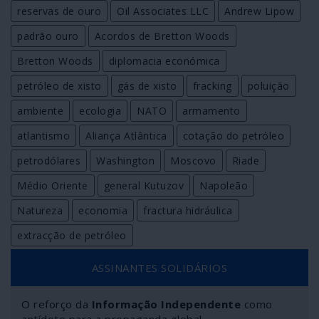
reservas de ouro
Oil Associates LLC
Andrew Lipow
padrão ouro
Acordos de Bretton Woods
Bretton Woods
diplomacia económica
petróleo de xisto
gás de xisto
fracking
poluição
ambiente
ecologia
NATO
armamento
atlantismo
Aliança Atlântica
cotação do petróleo
petrodólares
Washington
Moscovo
Riade
Médio Oriente
general Kutuzov
Napoleão
Natureza
economia
fractura hidráulica
extracção de petróleo
ASSINANTES SOLIDÁRIOS
O reforço da
Informação Independente
como
antídoto para a propaganda global.