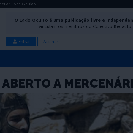
ector
: José Goulão
O Lado Oculto é uma publicação livre e independe
vinculam os membros do Colectivo Redactoria
Entrar
Assinar
L ABERTO A MERCENÁR