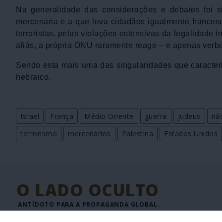
Na generalidade das considerações e debates foi si
mercenária e a que leva cidadãos igualmente frances
terroristas, pelas violações ostensivas da legalidade
aliás, a própria ONU raramente reage – e apenas verb
Sendo esta mais uma das singularidades que caracteri
hebraico.
Israel
França
Médio Oriente
guerra
judeus
nã
terrorismo
mercenários
Palestina
Estados Unidos
O LADO OCULTO
ANTÍDOTO PARA A PROPAGANDA GLOBAL
JORNAL DIGITAL DE INFORMAÇÃO INTERNACIONAL