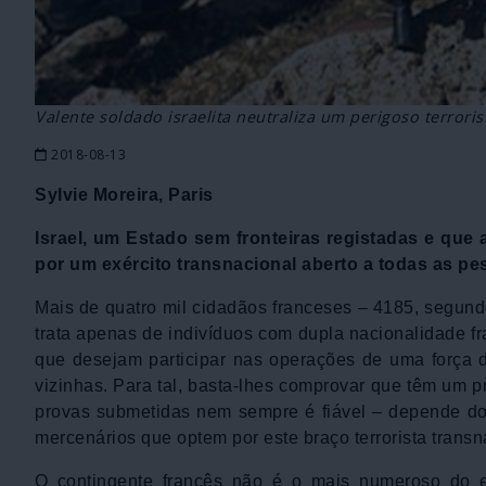
Valente soldado israelita neutraliza um perigoso terrori
2018-08-13
Sylvie Moreira, Paris
Israel, um Estado sem fronteiras registadas e que
por um exército transnacional aberto a todas as pe
Mais de quatro mil cidadãos franceses – 4185, segundo 
trata apenas de indivíduos com dupla nacionalidade f
que desejam participar nas operações de uma força 
vizinhas. Para tal, basta-lhes comprovar que têm um p
provas submetidas nem sempre é fiável – depende do r
mercenários que optem por este braço terrorista transn
O contingente francês não é o mais numeroso do ex