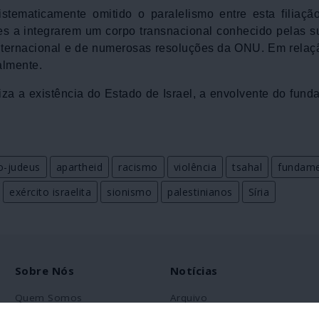
stematicamente omitido o paralelismo entre esta filiaçã
es a integrarem um corpo transnacional conhecido pelas s
 internacional e de numerosas resoluções da ONU. Em relaç
almente.
za a existência do Estado de Israel, a envolvente do fun
o-judeus
apartheid
racismo
violência
tsahal
fundame
exército israelita
sionismo
palestinianos
Síria
Sobre Nós
Notícias
Quem Somos
Arquivo