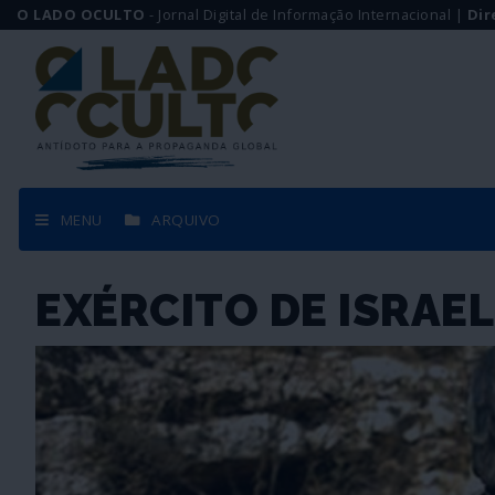
O LADO OCULTO
- Jornal Digital de Informação Internacional |
Dir
MENU
ARQUIVO
EXÉRCITO DE ISRAE