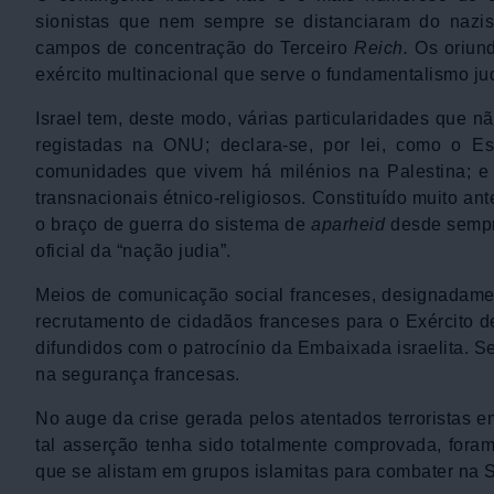
sionistas que nem sempre se distanciaram do nazis
campos de concentração do Terceiro
Reich.
Os oriund
exército multinacional que serve o fundamentalismo ju
Israel tem, deste modo, várias particularidades que 
registadas na ONU; declara-se, por lei, como o E
comunidades que vivem há milénios na Palestina; e 
transnacionais étnico-religiosos. Constituído muito an
o braço de guerra do sistema de
aparheid
desde sempr
oficial da “nação judia”.
Meios de comunicação social franceses, designadame
recrutamento de cidadãos franceses para o Exército de 
difundidos com o patrocínio da Embaixada israelita. S
na segurança francesas.
No auge da crise gerada pelos atentados terroristas em
tal asserção tenha sido totalmente comprovada, foram
que se alistam em grupos islamitas para combater na 