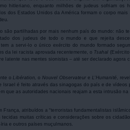
mo hitleriano, enquanto milhões de judeus sofriam os h
os dos Estados Unidos da América formam o corpo mais 
deu.
não são partilhadas por mais nenhum país do mundo: não te
stado dos judeus de todo o mundo e que rejeita desc
tem a servi-lo o único exército do mundo formado segund
tes da lei racista aprovada recentemente, o
Tsahal
(Exército 
e latente nas mentes sionistas – até ser declarado agora
nte o
Libération,
o
Nouvel Observateur
e
L’Humanité,
reve
Israel é feito através das sinagogas do país e de vídeos p
em que as autoridades nacionais reajam a esta intrusão na
 França, atribuídos a “terroristas fundamentalistas islâmi
 tecidas muitas críticas e considerações sobre os cidadã
Síria e outros países muçulmanos.