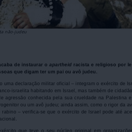
sta não-judeu
 acaba de instaurar o
apartheid
racista e religioso por le
ssoas que digam ter um pai ou avô judeu.
uma declaração militar oficial – integram o exército de Is
ranco-israelita habitando em Israel, mas também de cidadã
de agressão conhecida pela sua crueldade na Palestina 
rogenitor ou um avô judeu; ainda assim, como o rigor da a
abino – verifica-se que o exército de Israel pode até ace
acional.
ército que teve o seu núcleo original em organizações 