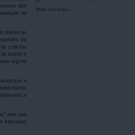
Africana, foi...
orrores dos
Mais notícias...
avultado do
m fronteiras
endentes de
o critérios
de Israel) é
 como regime
laram que o
ublicitários
 soberania e
cos” sem que
os franceses