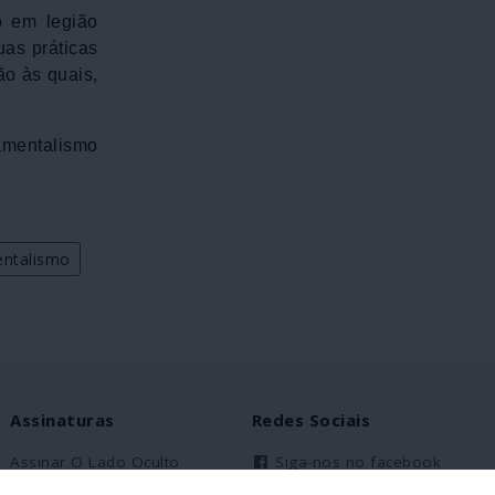
o em legião
uas práticas
ão às quais,
damentalismo
ntalismo
Assinaturas
Redes Sociais
Assinar O Lado Oculto
Siga-nos no facebook