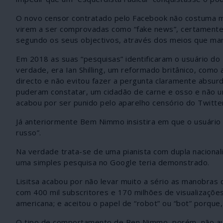
O novo censor contratado pelo Facebook não costuma m
virem a ser comprovadas como “fake news”, certamente 
segundo os seus objectivos, através dos meios que man
Em 2018 as suas “pesquisas” identificaram o usuário do 
verdade, era Ian Shilling, um reformado britânico, como
directo e não evitou fazer a pergunta claramente absur
puderam constatar, um cidadão de carne e osso e não uma
acabou por ser punido pelo aparelho censório do Twitte
Já anteriormente Bem Nimmo insistira em que o usuário 
russo”.
Na verdade trata-se de uma pianista com dupla nacional
uma simples pesquisa no Google teria demonstrado.
Lisitsa acabou por não levar muito a sério as manobras
com 400 mil subscritores e 170 milhões de visualizaçõe
americana; e aceitou o papel de “robot” ou “bot” porqu
O tipo de comportamento de Ben Nimmo, porém, não aug