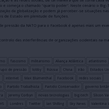
undo e começa o chamado “quarto poder”. Neste cenário o Big-
zação da globalização e podem já perceber-se situações nas
s de Estado em plenitude de funções.
de pressão da NATO para o Facebook é apenas mais um ex
ontrolo das interferências de organizações ocidentais na ma
smo
fascismo
militarismo
Aliança Atlântica
atlantismo
rupo de pressão
lobby
Rússia
China
Irão
Estados Un
e
internet
Max Blumenthal
Facebook
redes sociais
o
Partido Trabalhista
Partido Conservador
governo britâ
ra
Jeremy Corbyn
novas tecnologias
big-tech
Slicon Va
HS
Londres
Twitter
Ian Shilling
Sky News
Valentina L