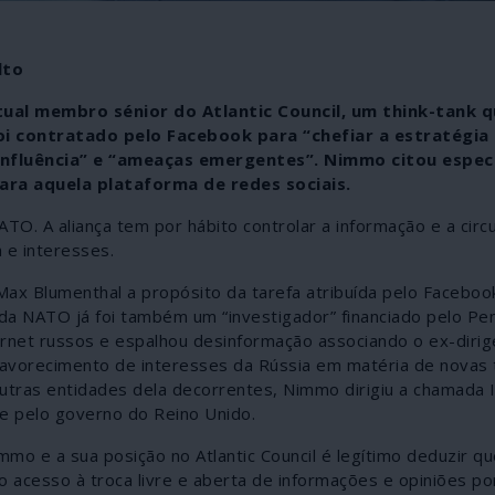
lto
al membro sénior do Atlantic Council, um think-tank 
oi contratado pelo Facebook para “chefiar a estratégia
 influência” e “ameaças emergentes”. Nimmo citou espe
para aquela plataforma de redes sociais.
ATO. A aliança tem por hábito controlar a informação e a circ
 e interesses.
 Max Blumenthal a propósito da tarefa atribuída pelo Facebo
da NATO já foi também um “investigador” financiado pelo Pe
ernet russos e espalhou desinformação associando o ex-diri
favorecimento de interesses da Rússia em matéria de novas 
ras entidades dela decorrentes, Nimmo dirigiu a chamada In
ine pelo governo do Reino Unido.
o e a sua posição no Atlantic Council é legítimo deduzir qu
acesso à troca livre e aberta de informações e opiniões po