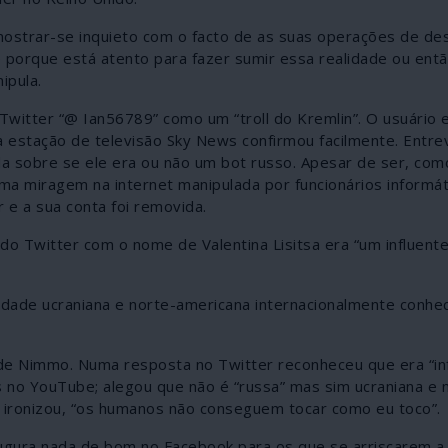
ostrar-se inquieto com o facto de as suas operações de de
porque está atento para fazer sumir essa realidade ou então
ipula.
Twitter “@ Ian56789” como um “troll do Kremlin”. O usuário 
 a estação de televisão Sky News confirmou facilmente. Entr
da sobre se ele era ou não um bot russo. Apesar de ser, co
 miragem na internet manipulada por funcionários informátic
r e a sua conta foi removida.
do Twitter com o nome de Valentina Lisitsa era “um influent
idade ucraniana e norte-americana internacionalmente conhe
 de Nimmo. Numa resposta no Twitter reconheceu que era “inf
s no YouTube; alegou que não é “russa” mas sim ucraniana e 
e, ironizou, “os humanos não conseguem tocar como eu toco”.
ura nada de bom no Facebook para os que se arriscarem a c