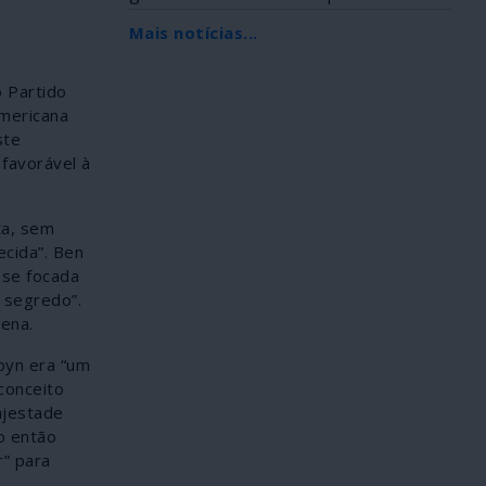
Africana, foi...
Mais notícias...
o Partido
mericana
ste
favorável à
ta, sem
cida”. Ben
sse focada
 segredo”.
ena.
byn era “um
conceito
ajestade
o então
” para