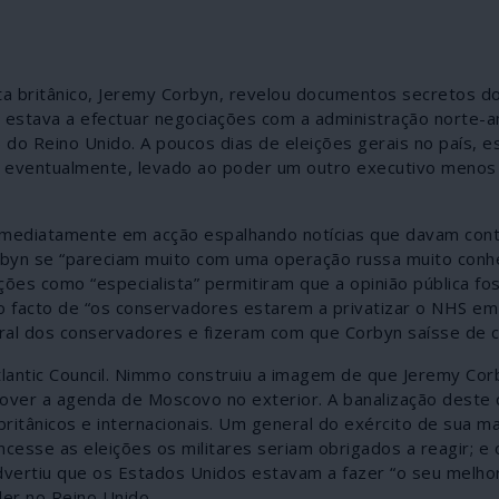
ta britânico, Jeremy Corbyn, revelou documentos secretos d
stava a efectuar negociações com a administração norte-a
 do Reino Unido. A poucos dias de eleições gerais no país, e
 eventualmente, levado ao poder um outro executivo menos 
u imediatamente em acção espalhando notícias que davam con
byn se “pareciam muito com uma operação russa muito conhe
es como “especialista” permitiram que a opinião pública fo
o facto de “os conservadores estarem a privatizar o NHS em
oral dos conservadores e fizeram com que Corbyn saísse de c
tlantic Council. Nimmo construiu a imagem de que Jeremy Cor
over a agenda de Moscovo no exterior. A banalização deste 
ritânicos e internacionais. Um general do exército de sua m
esse as eleições os militares seriam obrigados a reagir; e 
vertiu que os Estados Unidos estavam a fazer “o seu melhor
der no Reino Unido.