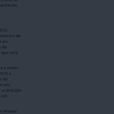
equentarem
NATO
iamentos de
e ex-
s de
s que sete
ia e media
2018 o
as de
Um ano
r a direcção
 nas
o Atlantic