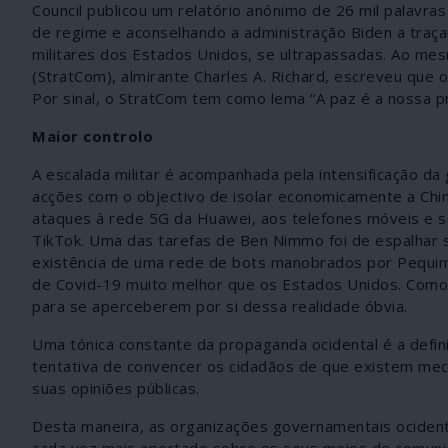
Council publicou um relatório anónimo de 26 mil palavr
de regime e aconselhando a administração Biden a traça
militares dos Estados Unidos, se ultrapassadas. Ao m
(StratCom), almirante Charles A. Richard, escreveu que 
Por sinal, o StratCom tem como lema “A paz é a nossa pr
Maior controlo
A escalada militar é acompanhada pela intensificação d
acções com o objectivo de isolar economicamente a Chin
ataques à rede 5G da Huawei, aos telefones móveis e se
TikTok. Uma das tarefas de Ben Nimmo foi de espalhar s
existência de uma rede de bots manobrados por Pequim 
de Covid-19 muito melhor que os Estados Unidos. Como
para se aperceberem por si dessa realidade óbvia.
Uma tónica constante da propaganda ocidental é a def
tentativa de convencer os cidadãos de que existem me
suas opiniões públicas.
Desta maneira, as organizações governamentais ociden
cada vez mais apertado sobre os seus meios de comunica