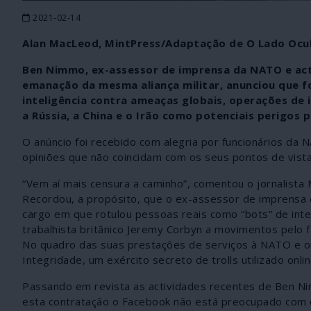
2021-02-14
Alan MacLeod, MintPress/Adaptação de O Lado Ocu
Ben Nimmo, ex-assessor de imprensa da NATO e actu
emanação da mesma aliança militar, anunciou que f
inteligência contra ameaças globais, operações de
a Rússia, a China e o Irão como potenciais perigos 
O anúncio foi recebido com alegria por funcionários da N
opiniões que não coincidam com os seus pontos de vista
“Vem aí mais censura a caminho”, comentou o jornalista
Recordou, a propósito, que o ex-assessor de imprensa 
cargo em que rotulou pessoas reais como “bots” de int
trabalhista britânico Jeremy Corbyn a movimentos pelo 
No quadro das suas prestações de serviços à NATO e out
Integridade, um exército secreto de trolls utilizado onl
Passando em revista as actividades recentes de Ben Nimm
esta contratação o Facebook não está preocupado com o 