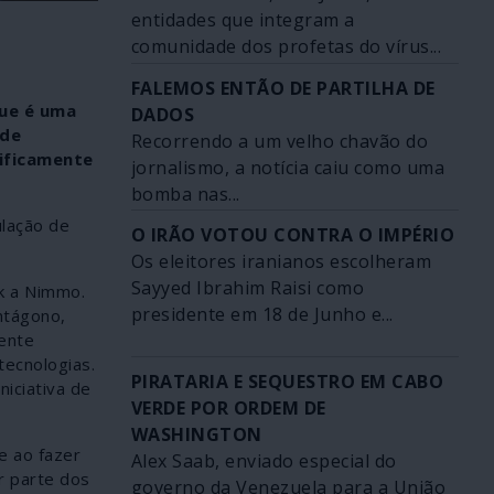
entidades que integram a
comunidade dos profetas do vírus...
FALEMOS ENTÃO DE PARTILHA DE
que é uma
DADOS
 de
Recorrendo a um velho chavão do
cificamente
jornalismo, a notícia caiu como uma
bomba nas...
ulação de
O IRÃO VOTOU CONTRA O IMPÉRIO
Os eleitores iranianos escolheram
Sayyed Ibrahim Raisi como
ok a Nimmo.
presidente em 18 de Junho e...
ntágono,
gente
tecnologias.
PIRATARIA E SEQUESTRO EM CABO
iciativa de
VERDE POR ORDEM DE
WASHINGTON
e ao fazer
Alex Saab, enviado especial do
r parte dos
governo da Venezuela para a União