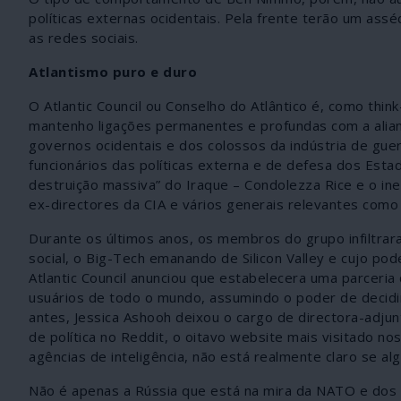
políticas externas ocidentais. Pela frente terão um as
as redes sociais.
Atlantismo puro e duro
O Atlantic Council ou Conselho do Atlântico é, como th
mantenho ligações permanentes e profundas com a alianç
governos ocidentais e dos colossos da indústria de gue
funcionários das políticas externa e de defesa dos Esta
destruição massiva” do Iraque – Condolezza Rice e o in
ex-directores da CIA e vários generais relevantes como
Durante os últimos anos, os membros do grupo infiltr
social, o Big-Tech emanando de Silicon Valley e cujo p
Atlantic Council anunciou que estabelecera uma parceria
usuários de todo o mundo, assumindo o poder de decidir 
antes, Jessica Ashooh deixou o cargo de directora-adjun
de política no Reddit, o oitavo website mais visitado 
agências de inteligência, não está realmente claro se al
Não é apenas a Rússia que está na mira da NATO e dos s