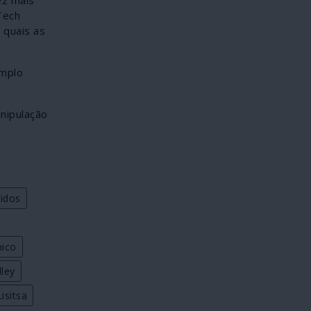
Tech
 quais as
emplo
nipulação
idos
nico
lley
isitsa