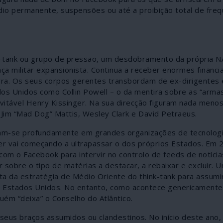
sédio permanente, suspensões ou até a proibição total de fr
ink-tank ou grupo de pressão, um desdobramento da própria 
a militar expansionista. Continua a receber enormes financ
rra. Os seus corpos gerentes transbordam de ex-dirigentes 
dos Unidos como Collin Powell – o da mentira sobre as “arma
evitável Henry Kissinger. Na sua direcção figuram nada meno
 Jim “Mad Dog” Mattis, Wesley Clark e David Petraeus.
aram-se profundamente em grandes organizações de tecnolog
oder vai começando a ultrapassar o dos próprios Estados. Em 
 com o Facebook para intervir no controlo de feeds de notíci
sobre o tipo de matérias a destacar, a rebaixar e excluir. 
ta da estratégia de Médio Oriente do think-tank para assumi
nos Estados Unidos. No entanto, como acontece genericamente
guém “deixa” o Conselho do Atlântico.
eus braços assumidos ou clandestinos. No início deste ano, 