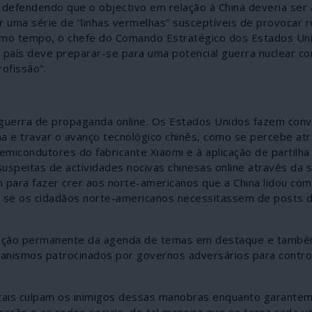
as defendendo que o objectivo em relação à China deveria ser
r uma série de “linhas vermelhas” susceptíveis de provocar 
esmo tempo, o chefe do Comando Estratégico dos Estados Un
o país deve preparar-se para uma potencial guerra nuclear co
ofissão”.
a guerra de propaganda online. Os Estados Unidos fazem conv
a e travar o avanço tecnológico chinês, como se percebe at
micondutores do fabricante Xiaomi e à aplicação de partilha
uspeitas de actividades nocivas chinesas online através da 
para fazer crer aos norte-americanos que a China lidou co
 se os cidadãos norte-americanos necessitassem de posts 
inição permanente da agenda de temas em destaque e també
canismos patrocinados por governos adversários para contr
tais culpam os inimigos dessas manobras enquanto garantem
ção e as redes sociais, de tal maneira que se torna cada v