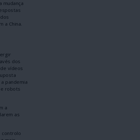
 a mudança
respostas
idos
m a China.
ergir
ravés dos
 de vídeos
suposta
m a pandemia
de robots
m a
olarem as
 controlo
ez mais