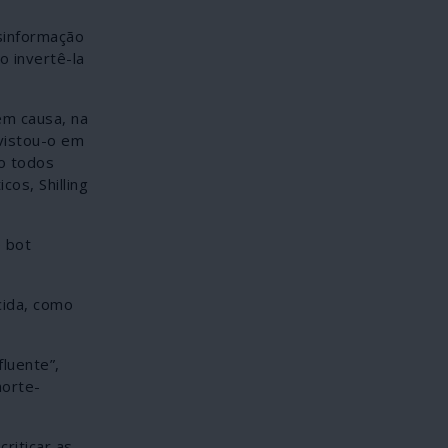
sinformação
 invertê-la
em causa, na
evistou-o em
mo todos
os, Shilling
e bot
cida, como
luente”,
norte-
riticar as