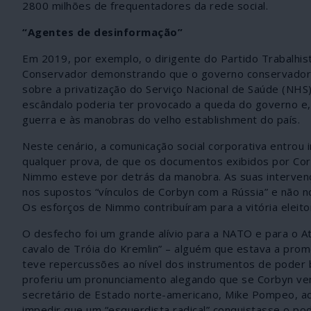
2800 milhões de frequentadores da rede social.
“Agentes de desinformação”
Em 2019, por exemplo, o dirigente do Partido Trabalhis
Conservador demonstrando que o governo conservador e
sobre a privatização do Serviço Nacional de Saúde (NHS)
escândalo poderia ter provocado a queda do governo e,
guerra e às manobras do velho establishment do país.
Neste cenário, a comunicação social corporativa entro
qualquer prova, de que os documentos exibidos por Cor
Nimmo esteve por detrás da manobra. As suas intervençõ
nos supostos “vínculos de Corbyn com a Rússia” e não n
Os esforços de Nimmo contribuíram para a vitória eleit
O desfecho foi um grande alívio para a NATO e para o A
cavalo de Tróia do Kremlin” – alguém que estava a prom
teve repercussões ao nível dos instrumentos de poder b
proferiu um pronunciamento alegando que se Corbyn venc
secretário de Estado norte-americano, Mike Pompeo, ad
impedir que um “esquerdista radical” conquistasse o po