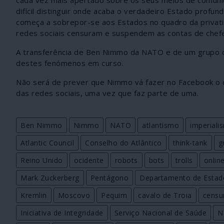
difícil distinguir onde acaba o verdadeiro Estado prof
começa a sobrepor-se aos Estados no quadro da privati
redes sociais censuram e suspendem as contas de chefe
A transferência de Ben Nimmo da NATO e de um grupo 
destes fenómenos em curso.
Não será de prever que Nimmo vá fazer no Facebook o c
das redes sociais, uma vez que faz parte de uma.
Ben Nimmo
Nimmo
NATO
atlantismo
imperiali
Atlantic Council
Conselho do Atlântico
think-tank
g
Reino Unido
ocidente
robots
bots
trolls
onlin
Mark Zuckerberg
Pentágono
Departamento de Estad
Kremlin
Moscovo
Pequim
cavalo de Troia
censu
Iniciativa de Integridade
Serviço Nacional de Saúde
N