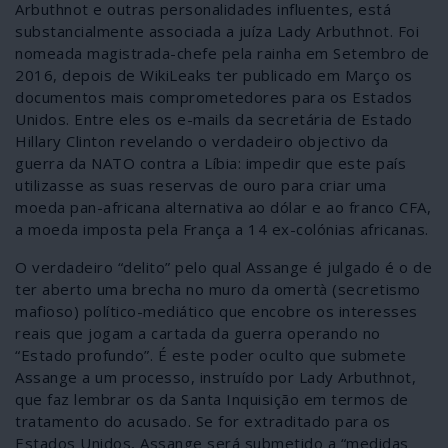
Arbuthnot e outras personalidades influentes, está
substancialmente associada a juíza Lady Arbuthnot. Foi
nomeada magistrada-chefe pela rainha em Setembro de
2016, depois de WikiLeaks ter publicado em Março os
documentos mais comprometedores para os Estados
Unidos. Entre eles os e-mails da secretária de Estado
Hillary Clinton revelando o verdadeiro objectivo da
guerra da NATO contra a Líbia: impedir que este país
utilizasse as suas reservas de ouro para criar uma
moeda pan-africana alternativa ao dólar e ao franco CFA,
a moeda imposta pela França a 14 ex-colónias africanas.
O verdadeiro “delito” pelo qual Assange é julgado é o de
ter aberto uma brecha no muro da omertà (secretismo
mafioso) político-mediático que encobre os interesses
reais que jogam a cartada da guerra operando no
“Estado profundo”. É este poder oculto que submete
Assange a um processo, instruído por Lady Arbuthnot,
que faz lembrar os da Santa Inquisição em termos de
tratamento do acusado. Se for extraditado para os
Estados Unidos, Assange será submetido a “medidas