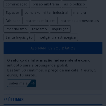
comunicação
prisão arbitrária
asilo político
Equador
complexo militar-industrial
mentira
falsidade
sistemas militares
sistemas aeroespaciais
imperialismo
fascismo
Inquisição
Santa Inquisição
inteligência estratégica
ASSINANTES SOLIDÁRIOS
O reforço da
Informação Independente
como
antídoto para a propaganda global.
Bastam 50 cêntimos, o preço de um café, 1 euro, 5
euros, 10 euros…
saber mais
// ÚLTIMAS