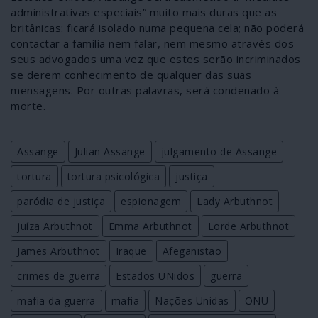
administrativas especiais” muito mais duras que as
britânicas: ficará isolado numa pequena cela; não poderá
contactar a família nem falar, nem mesmo através dos
seus advogados uma vez que estes serão incriminados
se derem conhecimento de qualquer das suas
mensagens. Por outras palavras, será condenado à
morte.
Assange
Julian Assange
julgamento de Assange
tortura
tortura psicológica
justiça
paródia de justiça
espionagem
Lady Arbuthnot
juíza Arbuthnot
Emma Arbuthnot
Lorde Arbuthnot
James Arbuthnot
Iraque
Afeganistão
crimes de guerra
Estados UNidos
guerra
mafia da guerra
mafia
Nações Unidas
ONU