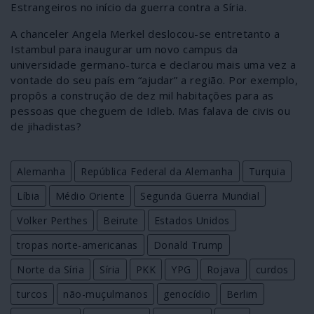
Estrangeiros no início da guerra contra a Síria.
A chanceler Angela Merkel deslocou-se entretanto a
Istambul para inaugurar um novo campus da
universidade germano-turca e declarou mais uma vez a
vontade do seu país em “ajudar” a região. Por exemplo,
propôs a construção de dez mil habitações para as
pessoas que cheguem de Idleb. Mas falava de civis ou
de jihadistas?
Alemanha
República Federal da Alemanha
Turquia
Líbia
Médio Oriente
Segunda Guerra Mundial
Volker Perthes
Beirute
Estados Unidos
tropas norte-americanas
Donald Trump
Norte da Síria
Síria
PKK
YPG
Rojava
curdos
turcos
não-muçulmanos
genocídio
Berlim