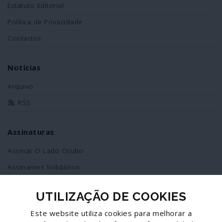
Estatuto Editorial
Política de Privacidade
Contactos
Notícias
Arquivo
RSS
Assinaturas
Assinar O Lado Oculto
Assinantes Solidários
UTILIZAÇÃO DE COOKIES
Redes Sociais
Este website utiliza cookies para melhorar a
Siga-nos no facebook