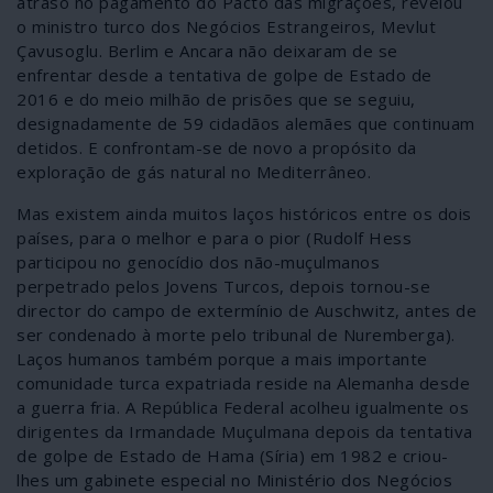
atraso no pagamento do Pacto das migrações, revelou
o ministro turco dos Negócios Estrangeiros, Mevlut
Çavusoglu. Berlim e Ancara não deixaram de se
enfrentar desde a tentativa de golpe de Estado de
2016 e do meio milhão de prisões que se seguiu,
designadamente de 59 cidadãos alemães que continuam
detidos. E confrontam-se de novo a propósito da
exploração de gás natural no Mediterrâneo.
Mas existem ainda muitos laços históricos entre os dois
países, para o melhor e para o pior (Rudolf Hess
participou no genocídio dos não-muçulmanos
perpetrado pelos Jovens Turcos, depois tornou-se
director do campo de extermínio de Auschwitz, antes de
ser condenado à morte pelo tribunal de Nuremberga).
Laços humanos também porque a mais importante
comunidade turca expatriada reside na Alemanha desde
a guerra fria. A República Federal acolheu igualmente os
dirigentes da Irmandade Muçulmana depois da tentativa
de golpe de Estado de Hama (Síria) em 1982 e criou-
lhes um gabinete especial no Ministério dos Negócios