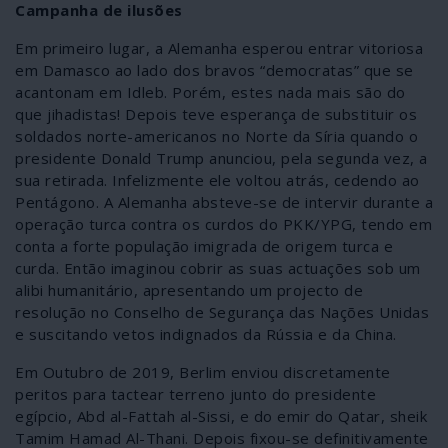
Campanha de ilusões
Em primeiro lugar, a Alemanha esperou entrar vitoriosa
em Damasco ao lado dos bravos “democratas” que se
acantonam em Idleb. Porém, estes nada mais são do
que jihadistas! Depois teve esperança de substituir os
soldados norte-americanos no Norte da Síria quando o
presidente Donald Trump anunciou, pela segunda vez, a
sua retirada. Infelizmente ele voltou atrás, cedendo ao
Pentágono. A Alemanha absteve-se de intervir durante a
operação turca contra os curdos do PKK/YPG, tendo em
conta a forte população imigrada de origem turca e
curda. Então imaginou cobrir as suas actuações sob um
alibi humanitário, apresentando um projecto de
resolução no Conselho de Segurança das Nações Unidas
e suscitando vetos indignados da Rússia e da China.
Em Outubro de 2019, Berlim enviou discretamente
peritos para tactear terreno junto do presidente
egípcio, Abd al-Fattah al-Sissi, e do emir do Qatar, sheik
Tamim Hamad Al-Thani. Depois fixou-se definitivamente