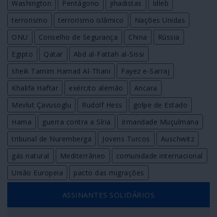
Washington
Pentágono
jihadistas
Idleb
terrorismo
terrorismo islâmico
Nações Unidas
ONU
Conselho de Segurança
China
Rússia
Egipto
Qatar
Abd al-Fattah al-Sissi
sheik Tamim Hamad Al-Thani
Fayez e-Sarraj
Khalifa Haftar
exército alemão
Ancara
Mevlut Çavusoglu
Rudolf Hess
golpe de Estado
Hama
guerra contra a Síria
Irmandade Muçulmana
tribunal de Nuremberga
Jovens Turcos
Auschwitz
gás natural
Mediterrâneo
comunidade internacional
União Europeia
pacto das migrações
ASSINANTES SOLIDÁRIOS