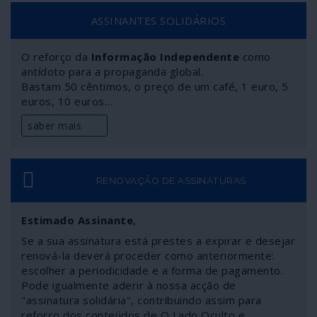
ASSINANTES SOLIDÁRIOS
O reforço da
Informação Independente
como
antídoto para a propaganda global.
Bastam 50 cêntimos, o preço de um café, 1 euro, 5
euros, 10 euros…
saber mais
RENOVAÇÃO DE ASSINATURAS
Estimado Assinante
,
Se a sua assinatura está prestes a expirar e desejar
renová-la deverá proceder como anteriormente:
escolher a periodicidade e a forma de pagamento.
Pode igualmente aderir à nossa acção de
"assinatura solidária", contribuindo assim para
reforço dos conteúdos de O Lado Oculto e