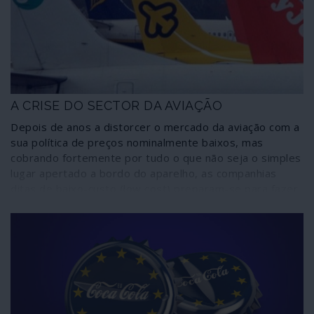
acumulação e exploração capitalista.
A CRISE DO SECTOR DA AVIAÇÃO
Depois de anos a distorcer o mercado da aviação com a
sua política de preços nominalmente baixos, mas
cobrando fortemente por tudo o que não seja o simples
lugar apertado a bordo do aparelho, as companhias
ditas de baixo-custo (low cost) preparam-se para fazer
os seus trabalhadores suportar o preço das medidas de
restrição às viagens impostas por necessidades de
saúde pública. Isto apesar de elevadas ajudas recebidas
do Estado ao longo da última década.