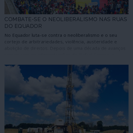
COMBATE-SE O NEOLIBERALISMO NAS RUAS
DO EQUADOR
No Equador luta-se contra o neoliberalismo e o seu
cortejo de arbitrariedades, violência, austeridade e
abolição de direitos. Depois de uma década de avanços
sociais com as administrações de Rafael Correa, a
traição de Lenin Moreno, a pressão colonial e o
autoritarismo do FMI assumiram o poder e
desmantelam o que foi alcançando com a Constituição
de 2008. Sentindo o perigo da perda total das
conquistas, os equatorianos tomaram as ruas; e o
regime responde à moda pura e dura neoliberal: com
repressão em vários matizes, incluindo a força bruta.