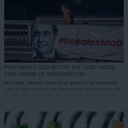
PIRATARIA E SEQUESTRO EM CABO VERDE
POR ORDEM DE WASHINGTON
Alex Saab, enviado especial do governo da Venezuela
para a União Africana, foi sequestrado e está detido há
um ano em Cabo Verde por acção dos Estados Unidos e
com base num documento da Interpol emitido já depois
de ter sido feita a captura. Este caso de pirataria e
sequestro, mantido à mão armada por um navio de
guerra norte-americano ancorado ao largo das costas
cabo-verdianas, não incomoda as sensíveis carpideiras