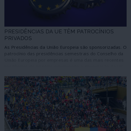
PRESIDÊNCIAS DA UE TÊM PATROCÍNIOS
PRIVADOS
As Presidências da União Europeia são sponsorizadas. O
patrocínio das presidências semestrais do Conselho da
União Europeia por empresas é uma das mais recentes
tendências de negócio envolvendo a governação da UE.
Não importa que tais procedimentos representem
conflitos de interesses e acentuem promiscuidades
comercializando os direitos dos cidadãos europeus e
tornando instituições públicas influenciadas por
estratégias privadas. É o domínio da arbitrariedade
neoliberal.