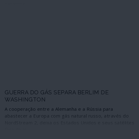
externos
GUERRA DO GÁS SEPARA BERLIM DE
WASHINGTON
A cooperação entre a Alemanha e a Rússia para
abastecer a Europa com gás natural russo, através do
NordStream 2, deixa os Estados Unidos e seus satélites
fora de si