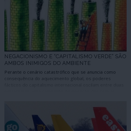
sobre “direitos humanos”, tão prontas a dar sinais
quando as violações são de outros azimutes.
NEGACIONISMO E “CAPITALISMO VERDE” SÃO
AMBOS INIMIGOS DO AMBIENTE
Perante o cenário catastrófico que se anuncia como
consequência do aquecimento global, os poderes
fácticos do capitalismo internacional oscilam entre duas
estratégias: uma campanha de negação das provas
científicas que pretende apresentá-las como uma
“ideologia”; e uma estratégia de promoção de um
“capitalismo verde” ou “sustentável” que promove
acordos internacionais que não passam de farsas e
promove uma reconversão parcial e limitada dos
sistemas produtivos enquanto fortalece o modelo de