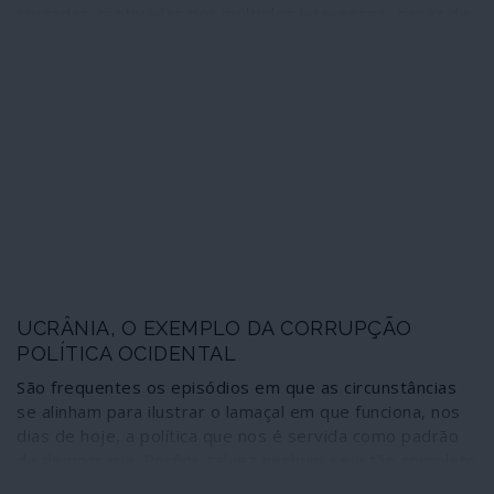
cruzadas, motivadas por múltiplos interesses, capaz de
fazer explodir alianças político-militares, afinidades
religiosas e relações institucionais - com repercussões
em todo o panorama internacional. O início, no dia de
Natal, da transferência de terroristas da al-Qaida da
Síria para território líbio, de modo a reforçar as forças
do governo de Tripoli reconhecido pela ONU e a União
Europeia, é apenas um dos muitos movimentos em
curso na sombra dos holofotes mediáticos. E a Turquia
acaba de aprovar o envio de tropas regulares para a
Líbia.
UCRÂNIA, O EXEMPLO DA CORRUPÇÃO
POLÍTICA OCIDENTAL
São frequentes os episódios em que as circunstâncias
se alinham para ilustrar o lamaçal em que funciona, nos
dias de hoje, a política que nos é servida como padrão
da democracia. Porém, talvez nenhum seja tão completo
e revelador do que o suscitado pelo recente telefonema