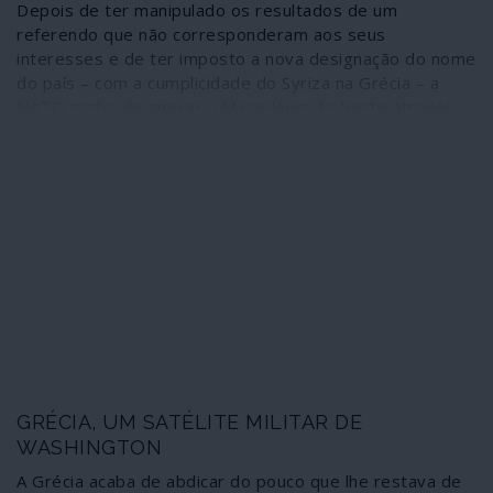
Depois de ter manipulado os resultados de um
referendo que não corresponderam aos seus
interesses e de ter imposto a nova designação do nome
do país – com a cumplicidade do Syriza na Grécia – a
NATO acaba de anexar a Macedónia do Norte através
da aprovação do “Protocolo de Adesão”, consumada por
um Parlamento absolutamente domesticado. Isto é,
depois de ter “balcanizado” os Balcãs com a guerra de
esfacelamento da Jugoslávia, a NATO “desbalcaniza”
agora a região, unindo-a sob a sua própria bandeira. De
fora está apenas a Sérvia – e espoliada do Kosovo
através de uma agressão militar da aliança.
GRÉCIA, UM SATÉLITE MILITAR DE
WASHINGTON
A Grécia acaba de abdicar do pouco que lhe restava de