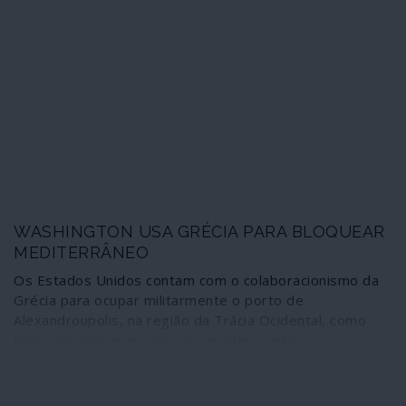
do presidente dos Estados Unidos ao presidente da
Ucrânia pedindo-lhe para investigar as actividades
ucranianas do anterior vice-presidente dos Estados
Unidos.
WASHINGTON USA GRÉCIA PARA BLOQUEAR
MEDITERRÂNEO
Os Estados Unidos contam com o colaboracionismo da
Grécia para ocupar militarmente o porto de
Alexandroupolis, na região da Trácia Ocidental, como
forma de bloquear a ligação marítima entre o
Mediterrâneo e o Mar Negro a países que “têm
interesses diferentes dos nossos”, designadamente a
Rússia e a China. Uma arma na “geopolítica da energia” e