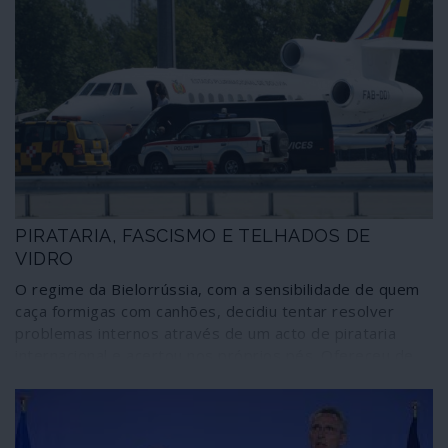
PIRATARIA, FASCISMO E TELHADOS DE
VIDRO
O regime da Bielorrússia, com a sensibilidade de quem
caça formigas com canhões, decidiu tentar resolver
problemas internos através de um acto de pirataria
internacional e acertou nos próprios pés. Ofereceu de
bandeja a quem o ataca gratuitamente, jogando as
cartas viciadas da geopolítica, um ás de trunfo que vai
servir para acelerar, a partir de agora, as manobras de
desestabilização e de mudança de regime que têm