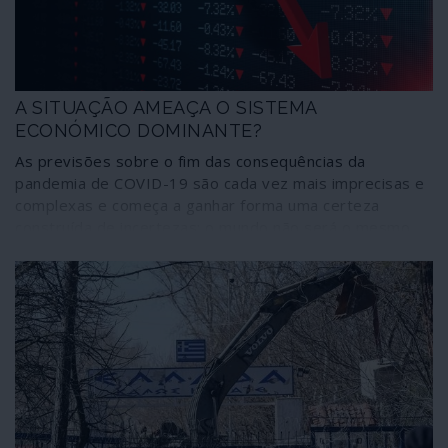
A SITUAÇÃO AMEAÇA O SISTEMA
ECONÓMICO DOMINANTE?
As previsões sobre o fim das consequências da
pandemia de COVID-19 são cada vez mais imprecisas e
complexas e começa a ganhar forma uma certeza
construída de incertezas: o mundo não será o mesmo
que antes da emergência do vírus. Daí que comecem a
surgir reflexões sustentadas – não exercícios de
futurologia – sobre o que poderá acontecer daqui para a
frente em domínios como o económico, o social, o
mundo do trabalho. O Lado Oculto é um espaço de
informação e também de debate aberto. Daí que esteja
disponível para dar a conhecer alguns desses trabalhos
que possam suscitar polémica, reflexão, concordância e
discordância num tempo de incertezas.