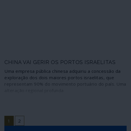
mais um foco de provocações militares em perspectiva.
CHINA VAI GERIR OS PORTOS ISRAELITAS
Uma empresa pública chinesa adquiriu a concessão da
exploração dos dois maiores portos israelitas, que
representam 90% do movimento portuário do país. Uma
alteração regional profunda
1
2