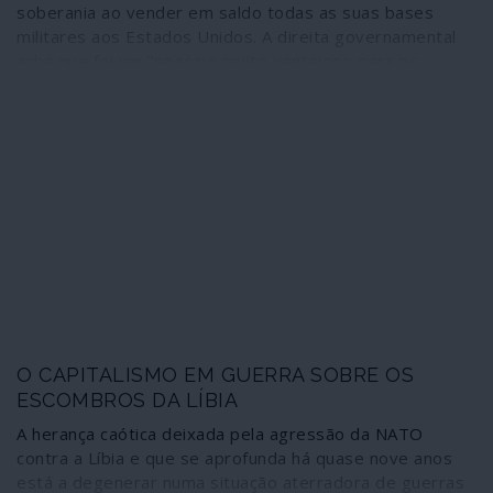
soberania ao vender em saldo todas as suas bases
militares aos Estados Unidos. A direita governamental
acha que foi um “negócio muito vantajoso para os
interesses nacionais”. E as hostes de Alexis Tsipras,
ditas de esquerda, simplesmente abstiveram-se numa
matéria fulcral para a independência do país. Já o
embaixador dos Estados Unidos em Atenas, Geoffrey
Pyatt, um dos arquitectos dos golpes da NATO na
Ucrânia e na Macedónia, acha que se trata de um acordo
essencial para “repelir actores maléficos” como a Rússia
e a China.
O CAPITALISMO EM GUERRA SOBRE OS
ESCOMBROS DA LÍBIA
A herança caótica deixada pela agressão da NATO
contra a Líbia e que se aprofunda há quase nove anos
está a degenerar numa situação aterradora de guerras