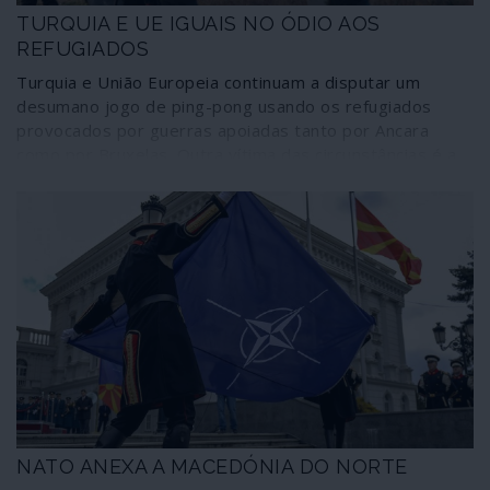
TURQUIA E UE IGUAIS NO ÓDIO AOS
REFUGIADOS
Turquia e União Europeia continuam a disputar um
desumano jogo de ping-pong usando os refugiados
provocados por guerras apoiadas tanto por Ancara
como por Bruxelas. Outra vítima das circunstâncias é a
Grécia, abandonada à sua sorte de ser obrigada a
conjugar a austeridade, as punições financeiras
internacionais e o facto de ser “armazém” de refugiados
que o resto da União se recusa a acolher.
NATO ANEXA A MACEDÓNIA DO NORTE