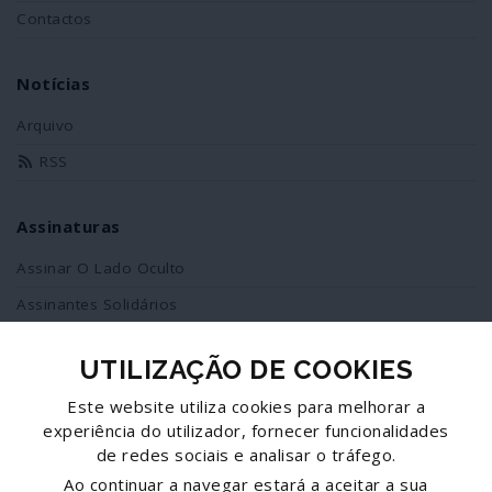
Contactos
Notícias
Arquivo
RSS
Assinaturas
Assinar O Lado Oculto
Assinantes Solidários
UTILIZAÇÃO DE COOKIES
Redes Sociais
Este website utiliza cookies para melhorar a
Siga-nos no facebook
experiência do utilizador, fornecer funcionalidades
de redes sociais e analisar o tráfego.
Partilhe esta página
Ao continuar a navegar estará a aceitar a sua