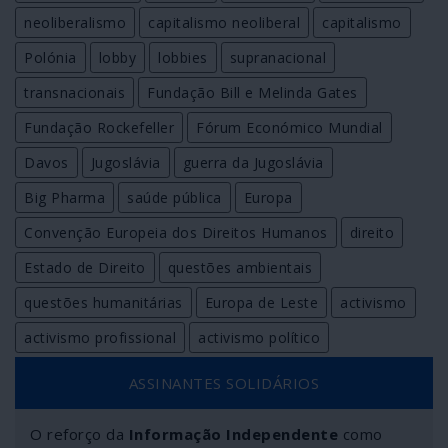
neoliberalismo
capitalismo neoliberal
capitalismo
Polónia
lobby
lobbies
supranacional
transnacionais
Fundação Bill e Melinda Gates
Fundação Rockefeller
Fórum Económico Mundial
Davos
Jugoslávia
guerra da Jugoslávia
Big Pharma
saúde pública
Europa
Convenção Europeia dos Direitos Humanos
direito
Estado de Direito
questões ambientais
questões humanitárias
Europa de Leste
activismo
activismo profissional
activismo político
ASSINANTES SOLIDÁRIOS
O reforço da
Informação Independente
como