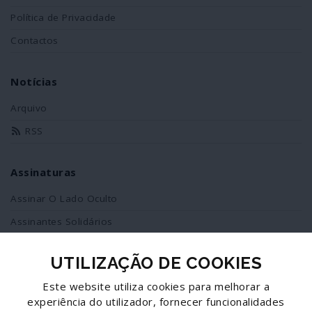
Política de Privacidade
Contactos
Notícias
Arquivo
RSS
Assinaturas
Assinar O Lado Oculto
Assinantes Solidários
UTILIZAÇÃO DE COOKIES
Redes Sociais
Este website utiliza cookies para melhorar a
Siga-nos no facebook
experiência do utilizador, fornecer funcionalidades