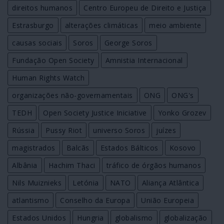
direitos humanos
Centro Europeu de Direito e Justiça
Estrasburgo
alterações climáticas
meio ambiente
causas sociais
Soros
George Soros
Fundação Open Society
Amnistia Internacional
Human Rights Watch
organizações não-governamentais
ONG
ONG's
TEDH
Open Society Justice Iniciative
Yonko Grozev
Rússia
Pussy Riot
universo Soros
juízes
magistrados
Balcãs
Estados Bálticos
Kosovo
Albânia
Hachim Thaci
tráfico de órgãos humanos
Nils Muiznieks
Letónia
NATO
Aliança Atlântica
atlantismo
Conselho da Europa
União Europeia
Estados Unidos
Hungria
globalismo
globalização