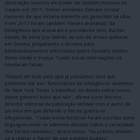
destruição massiva em poder de Saddam Hussein no
Iraque; em 2011, fontes anónimas fizeram circular
rumores de que estaria iminente um genocídio na Líbia;
e em 2017 foram também “fontes anónimas” da
inteligência que acusaram o presidente sírio, Bachar
Assad, de estar por detrás do uso de armas químicas
em Douma, preparando o terreno para
bombardeamentos efectuados pelos Estados Unidos,
Reino Unido e França. Todas essas informações se
revelaram falsas.
“Depois de tudo pelo que já passámos será que
podemos dar aos ‘funcionários de inteligência’ anónimos
do New York Times o benefício da dúvida sobre coisas
deste género? Acho que não”, afirma Scott Morton,
director editorial da publicação Antiwar.com e autor de
um livro em que defende o fim da guerra no
Afeganistão. “Todas estas histórias foram escritas numa
linguagem onde se admitem dúvidas sobre a veracidade
dos factos relatados”, acrescentou. “Na prática, limitam-
se a relatar o ‘facto’ de que existem boatos”.