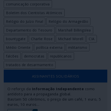
comunicação corporativa
Boletim dos Cientistas Atómicos
Relógio do Juízo Final
Relógio do Armagedão
Departamento do Tesouro
Marshall Billingslea
bountygate
Charlie Rose
Michael Morell
CIA
Médio Oriente
política externa
militarismo
falcões
democratas
republicanos
tratados de desarmamento
ASSINANTES SOLIDÁRIOS
O reforço da
Informação Independente
como
antídoto para a propaganda global.
Bastam 50 cêntimos, o preço de um café, 1 euro, 5
euros, 10 euros…