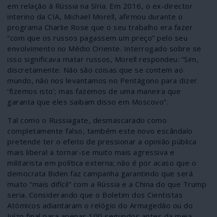
em relação à Rússia na Síria. Em 2016, o ex-director
interino da CIA, Michael Morell, afirmou durante o
programa Charlie Rose que o seu trabalho era fazer
“com que os russos pagassem um preço” pelo seu
envolvimento no Médio Oriente. Interrogado sobre se
isso significava matar russos, Morell respondeu: “Sim,
discretamente. Não são coisas que se contem ao
mundo, não nos levantamos no Pentágono para dizer
‘fizemos isto’; mas fazemos de uma maneira que
garanta que eles saibam disso em Moscovo”.
Tal como o Russiagate, desmascarado como
completamente falso, também este novo escândalo
pretende ter o efeito de pressionar a opinião pública
mais liberal a tornar-se muito mais agressiva e
militarista em política externa; não é por acaso que o
democrata Biden faz campanha garantindo que será
muito “mais difícil” com a Rússia e a China do que Trump
seria. Considerando que o Boletim dos Cientistas
Atómicos adiantaram o relógio do Armagedão ou do
Juízo final para apenas 100 segundos antes da meia-