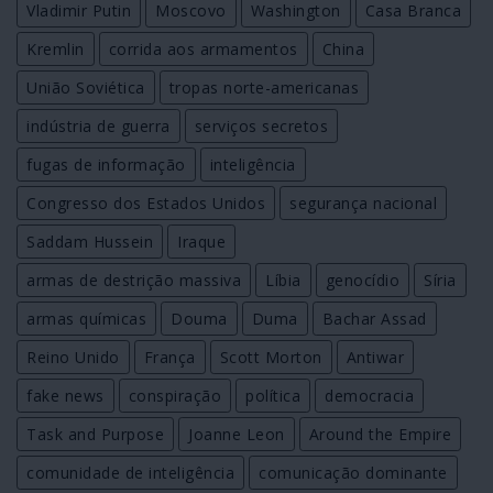
Vladimir Putin
Moscovo
Washington
Casa Branca
Kremlin
corrida aos armamentos
China
União Soviética
tropas norte-americanas
indústria de guerra
serviços secretos
fugas de informação
inteligência
Congresso dos Estados Unidos
segurança nacional
Saddam Hussein
Iraque
armas de destrição massiva
Líbia
genocídio
Síria
armas químicas
Douma
Duma
Bachar Assad
Reino Unido
França
Scott Morton
Antiwar
fake news
conspiração
política
democracia
Task and Purpose
Joanne Leon
Around the Empire
comunidade de inteligência
comunicação dominante