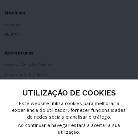
Notícias
Arquivo
RSS
Assinaturas
Assinar O Lado Oculto
Assinantes Solidários
UTILIZAÇÃO DE COOKIES
Redes Sociais
Este website utiliza cookies para melhorar a
Siga-nos no facebook
experiência do utilizador, fornecer funcionalidades
de redes sociais e analisar o tráfego.
Partilhe esta página
Ao continuar a navegar estará a aceitar a sua
utilização.
Facebook