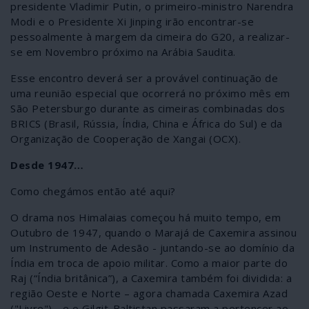
presidente Vladimir Putin, o primeiro-ministro Narendra
Modi e o Presidente Xi Jinping irão encontrar-se
pessoalmente à margem da cimeira do G20, a realizar-
se em Novembro próximo na Arábia Saudita.
Esse encontro deverá ser a provável continuação de
uma reunião especial que ocorrerá no próximo mês em
São Petersburgo durante as cimeiras combinadas dos
BRICS (Brasil, Rússia, Índia, China e África do Sul) e da
Organização de Cooperação de Xangai (OCX).
Desde 1947…
Como chegámos então até aqui?
O drama nos Himalaias começou há muito tempo, em
Outubro de 1947, quando o Marajá de Caxemira assinou
um Instrumento de Adesão - juntando-se ao domínio da
Índia em troca de apoio militar. Como a maior parte do
Raj (“Índia britânica”), a Caxemira também foi dividida: a
região Oeste e Norte – agora chamada Caxemira Azad
("Livre") - e o Gilgit-Baltistan passaram a pertencer ao