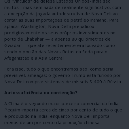
Os "vínculos" de defesa Estados Unidos-Índia são
muitos - mas sem nada de realmente significativo, com
a excepção da jogada autodestrutiva de Nova Deli ao
cortar as suas importações de petróleo iraniano. Para
aplacar Washington, Nova Delhi prejudicou
prodigiosamente os seus próprios investimentos no
porto de Chabahar — a apenas 80 quilómetros de
Gwadar — que até recentemente era louvado como
sendo o portão das Novas Rotas da Seda para o
Afeganistão e a Ásia Central.
Fora isso, tudo o que encontramos são, como seria
previsível, ameaças: o governo Trump está furioso por
Nova Deli comprar sistemas de mísseis S-400 à Rússia.
Autossuficiência ou contenção?
A China é o segundo maior parceiro comercial da Índia.
Pequim importa cerca de cinco por cento de tudo o que
é produzido na Índia, enquanto Nova Deli importa
menos de um por cento da produção chinesa.