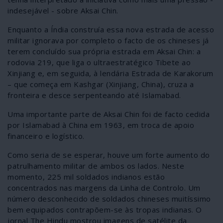
indesejável - sobre Aksai Chin.
Enquanto a Índia construía essa nova estrada de acesso
militar ignorava por completo o facto de os chineses já
terem concluído sua própria estrada em Aksai Chin: a
rodovia 219, que liga o ultraestratégico Tibete ao
Xinjiang e, em seguida, à lendária Estrada de Karakorum
– que começa em Kashgar (Xinjiang, China), cruza a
fronteira e desce serpenteando até Islamabad.
Uma importante parte de Aksai Chin foi de facto cedida
por Islamabad à China em 1963, em troca de apoio
financeiro e logístico.
Como seria de se esperar, houve um forte aumento do
patrulhamento militar de ambos os lados. Neste
momento, 225 mil soldados indianos estão
concentrados nas margens da Linha de Controlo. Um
número desconhecido de soldados chineses muitíssimo
bem equipados contrapõem-se às tropas indianas. O
jornal The Hindu mostrou imagens de satélite da