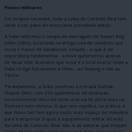
Planos militares
Em tempos recentes, toda a Linha de Controlo Real tem
vindo a ser palco de incessante actividade militar.
A Índia reformou o campo de aterragem de Daulet Beg
Oldie (DBO), localizado na antiga rota de comércio que
cruza o Passo de Karakorum, situado - o que é de
importância fundamental - a nove quilómetros apenas
de Aksai Chin. Acontece que esse é o local exacto onde a
Índia se liga fisicamente à China - ao Xinjiang e não ao
Tibete.
Paralelamente, a Índia construiu a estrada Darbuk-
Shayok-DBO, com 255 quilómetros de extensão,
inocentemente descrita como uma via de pista única na
fronteira indo-chinesa. O que isso significa, na prática, é
que Nova Deli tem agora muito mais espaço de manobra
para transportar tropas e equipamento militar através
da Linha de Controlo Real. Não é de admirar que Pequim
tenha interpretado a iniciativa como mais uma pressão -