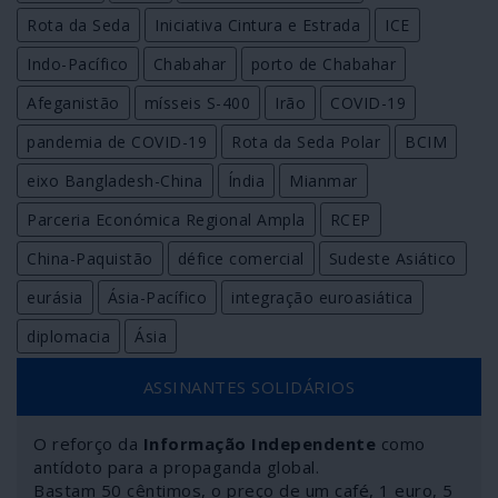
Rota da Seda
Iniciativa Cintura e Estrada
ICE
Indo-Pacífico
Chabahar
porto de Chabahar
Afeganistão
mísseis S-400
Irão
COVID-19
pandemia de COVID-19
Rota da Seda Polar
BCIM
eixo Bangladesh-China
Índia
Mianmar
Parceria Económica Regional Ampla
RCEP
China-Paquistão
défice comercial
Sudeste Asiático
eurásia
Ásia-Pacífico
integração euroasiática
diplomacia
Ásia
ASSINANTES SOLIDÁRIOS
O reforço da
Informação Independente
como
antídoto para a propaganda global.
Bastam 50 cêntimos, o preço de um café, 1 euro, 5