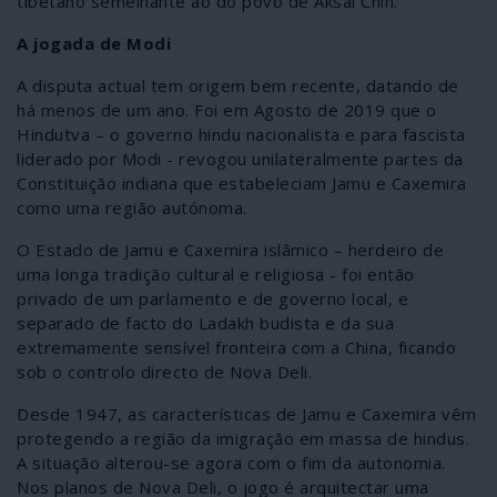
tibetano semelhante ao do povo de Aksai Chin.
A jogada de Modi
A disputa actual tem origem bem recente, datando de
há menos de um ano. Foi em Agosto de 2019 que o
Hindutva – o governo hindu nacionalista e para fascista
liderado por Modi - revogou unilateralmente partes da
Constituição indiana que estabeleciam Jamu e Caxemira
como uma região autónoma.
O Estado de Jamu e Caxemira islâmico – herdeiro de
uma longa tradição cultural e religiosa - foi então
privado de um parlamento e de governo local, e
separado de facto do Ladakh budista e da sua
extremamente sensível fronteira com a China, ficando
sob o controlo directo de Nova Deli.
Desde 1947, as características de Jamu e Caxemira vêm
protegendo a região da imigração em massa de hindus.
A situação alterou-se agora com o fim da autonomia.
Nos planos de Nova Deli, o jogo é arquitectar uma