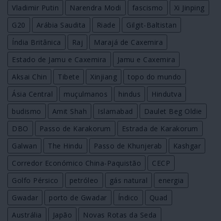
Vladimir Putin
Narendra Modi
fascismo
Xi Jinping
G20
Arábia Saudita
Riade
Gilgit-Baltistan
Índia Britânica
Raj
Marajá de Caxemira
Estado de Jamu e Caxemira
Jamu e Caxemira
Aksai Chin
Tibete
Xinjiang
topo do mundo
Ásia Central
muçulmanos
hindus
Hindutva
budismo
Amit Shah
Islamabad
Daulet Beg Oldie
DBO
Passo de Karakorum
Estrada de Karakorum
Galwan
The Hindu
Passo de Khunjerab
Kashgar
Corredor Económico China-Paquistão
CECP
Golfo Pérsico
petróleo
gás natural
energia
Gwadar
porto de Gwadar
Índico
Quad
Austrália
Japão
Novas Rotas da Seda