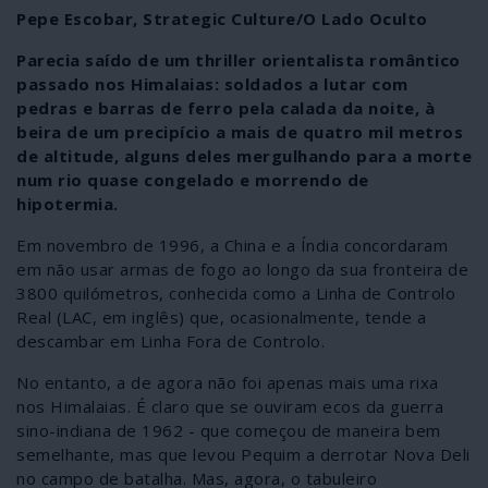
Pepe Escobar, Strategic Culture/O Lado Oculto
Parecia saído de um thriller orientalista romântico
passado nos Himalaias: soldados a lutar com
pedras e barras de ferro pela calada da noite, à
beira de um precipício a mais de quatro mil metros
de altitude, alguns deles mergulhando para a morte
num rio quase congelado e morrendo de
hipotermia.
Em novembro de 1996, a China e a Índia concordaram
em não usar armas de fogo ao longo da sua fronteira de
3800 quilómetros, conhecida como a Linha de Controlo
Real (LAC, em inglês) que, ocasionalmente, tende a
descambar em Linha Fora de Controlo.
No entanto, a de agora não foi apenas mais uma rixa
nos Himalaias. É claro que se ouviram ecos da guerra
sino-indiana de 1962 - que começou de maneira bem
semelhante, mas que levou Pequim a derrotar Nova Deli
no campo de batalha. Mas, agora, o tabuleiro