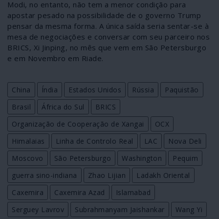
Modi, no entanto, não tem a menor condição para
apostar pesado na possibilidade de o governo Trump
pensar da mesma forma. A única saída seria sentar-se à
mesa de negociações e conversar com seu parceiro nos
BRICS, Xi Jinping, no mês que vem em São Petersburgo
e em Novembro em Riade.
China
Índia
Estados Unidos
Rússia
Paquistão
Brasil
África do Sul
BRICS
Organização de Cooperação de Xangai
OCX
Himalaias
Linha de Controlo Real
LAC
Nova Deli
Moscovo
São Petersburgo
Washington
Pequim
guerra sino-indiana
Zhao Lijian
Ladakh Oriental
Caxemira
Caxemira Azad
Islamabad
Serguey Lavrov
Subrahmanyam Jaishankar
Wang Yi