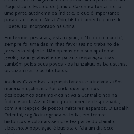
Paquistão; o Estado de Jamu e Caxemira tornar-se-ia
uma parte autónoma da Índia; e, o que é importante
para este caso, o Aksai Chin, historicamente parte do
Tibete, foi incorporado na China.
Em termos pessoais, esta região, o "topo do mundo",
sempre foi uma das minhas favoritas no trabalho de
jornalista-viajante. Não apenas pela sua apoteose
geológica inigualável e de parar a respiração, mas
também pelos seus povos - os hunzakut, os baltistanis,
os caxemires e os tibetanos.
As duas Caxemiras - a paquistanesa e a indiana - têm
maioria muçulmana. Por onde quer que nos
desloquemos sentimo-nos na Ásia Central e não na
Índia. A árida Aksai Chin é praticamente despovoada,
com a excepção de postos militares esparsos. O Ladakh
Oriental, região integrada na Índia, em termos
históricos e culturais sempre fez parte do planalto
tibetano. A população é budista e fala um dialecto