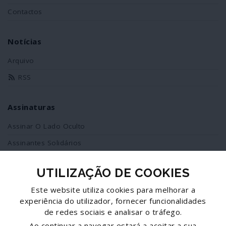
Contactos
Notícias
Arquivo
RSS
Assinaturas
Assinar O Lado Oculto
Assinantes Solidários
UTILIZAÇÃO DE COOKIES
Redes Sociais
Este website utiliza cookies para melhorar a
Siga-nos no facebook
experiência do utilizador, fornecer funcionalidades
de redes sociais e analisar o tráfego.
Partilhe esta página
Ao continuar a navegar estará a aceitar a sua