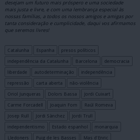
desejam um futuro mais próspero e uma sociedade
mais justa e livre, e com uma lembrança especial às
nossas famílias, a todos os nossos amigos e amigas por
tanta consideração e cumplicidade, daqui vos afirmamos
que seremos livres!
Catalunha
Espanha
presos políticos
independência da Catalunha
Barcelona
democracia
liberdade
autodeterminação
independência
repressão
carta aberta
não-violência
Oriol Junqueras
Dolors Bassa
Jordi Cuixart
Carme Forcadell
Joaquin Forn
Raúl Romeva
Josep Rull
Jordi Sànchez
Jordi Trull
independentismo
Estado espanhol
monarquia
Lledoners
Puig de les Basses
Mas d'Enric