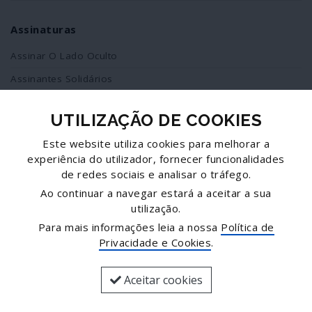
Assinaturas
Assinar O Lado Oculto
Assinantes Solidários
UTILIZAÇÃO DE COOKIES
Redes Sociais
Este website utiliza cookies para melhorar a
Siga-nos no facebook
experiência do utilizador, fornecer funcionalidades
de redes sociais e analisar o tráfego.
Partilhe esta página
Ao continuar a navegar estará a aceitar a sua
utilização.
Facebook
Para mais informações leia a nossa
Política de
Twitter
Privacidade e Cookies
.
Mais...
Aceitar cookies
© José Goulão - Comunicação, Unipessoal, Lda.