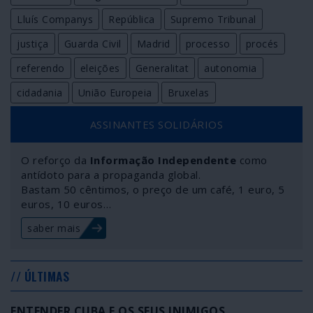
Lluís Companys
República
Supremo Tribunal
justiça
Guarda Civil
Madrid
processo
procés
referendo
eleições
Generalitat
autonomia
cidadania
União Europeia
Bruxelas
ASSINANTES SOLIDÁRIOS
O reforço da
Informação Independente
como
antídoto para a propaganda global.
Bastam 50 cêntimos, o preço de um café, 1 euro, 5
euros, 10 euros…
saber mais
// ÚLTIMAS
ENTENDER CUBA E OS SEUS INIMIGOS