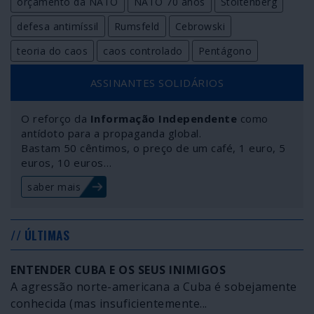
orçamento da NATO
NATO 70 anos
Stoltenberg
defesa antimíssil
Rumsfeld
Cebrowski
teoria do caos
caos controlado
Pentágono
ASSINANTES SOLIDÁRIOS
O reforço da
Informação Independente
como
antídoto para a propaganda global.
Bastam 50 cêntimos, o preço de um café, 1 euro, 5
euros, 10 euros…
saber mais
// ÚLTIMAS
ENTENDER CUBA E OS SEUS INIMIGOS
A agressão norte-americana a Cuba é sobejamente
conhecida (mas insuficientemente...