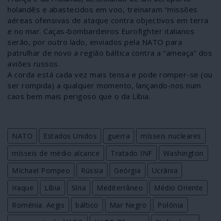
holandês e abastecidos em voo, treinaram “missões
aéreas ofensivas de ataque contra objectivos em terra
e no mar. Caças-bombardeiros Eurofighter italianos
serão, por outro lado, enviados pela NATO para
patrulhar de novo a região báltica contra a “ameaça” dos
aviões russos.
A corda está cada vez mais tensa e pode romper-se (ou
ser rompida) a qualquer momento, lançando-nos num
caos bem mais perigoso que o da Líbia.
NATO
Estados Unidos
guerra
mísseis nucleares
mísseis de médio alcance
Tratado INF
Washington
MIchael Pompeo
Rússia
Geórgia
Ucrânia
Iraque
Líbia
Síria
Mediterrâneo
Médio Oriente
Roménia. Aegis
báltico
Mar Negro
Polónia