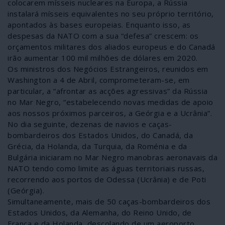
colocarem mísseis nucleares na Europa, a Rússia
instalará mísseis equivalentes no seu próprio território,
apontados às bases europeias. Enquanto isso, as
despesas da NATO com a sua “defesa” crescem: os
orçamentos militares dos aliados europeus e do Canadá
irão aumentar 100 mil milhões de dólares em 2020.
Os ministros dos Negócios Estrangeiros, reunidos em
Washington a 4 de Abril, comprometeram-se, em
particular, a “afrontar as acções agressivas” da Rússia
no Mar Negro, “estabelecendo novas medidas de apoio
aos nossos próximos parceiros, a Geórgia e a Ucrânia”.
No dia seguinte, dezenas de navios e caças-
bombardeiros dos Estados Unidos, do Canadá, da
Grécia, da Holanda, da Turquia, da Roménia e da
Bulgária iniciaram no Mar Negro manobras aeronavais da
NATO tendo como limite as águas territoriais russas,
recorrendo aos portos de Odessa (Ucrânia) e de Poti
(Geórgia).
Simultaneamente, mais de 50 caças-bombardeiros dos
Estados Unidos, da Alemanha, do Reino Unido, de
França e da Holanda, descolando de um aeroporto