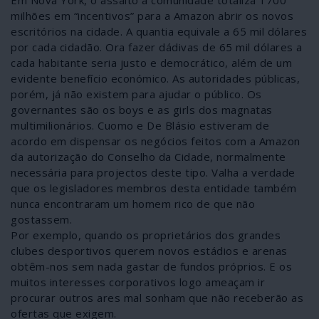
Em Nova York, o assalto à comunidade totaliza 1700
milhões em “incentivos” para a Amazon abrir os novos
escritórios na cidade. A quantia equivale a 65 mil dólares
por cada cidadão. Ora fazer dádivas de 65 mil dólares a
cada habitante seria justo e democrático, além de um
evidente benefício económico. As autoridades públicas,
porém, já não existem para ajudar o público. Os
governantes são os boys e as girls dos magnatas
multimilionários. Cuomo e De Blásio estiveram de
acordo em dispensar os negócios feitos com a Amazon
da autorização do Conselho da Cidade, normalmente
necessária para projectos deste tipo. Valha a verdade
que os legisladores membros desta entidade também
nunca encontraram um homem rico de que não
gostassem.
Por exemplo, quando os proprietários dos grandes
clubes desportivos querem novos estádios e arenas
obtêm-nos sem nada gastar de fundos próprios. E os
muitos interesses corporativos logo ameaçam ir
procurar outros ares mal sonham que não receberão as
ofertas que exigem.