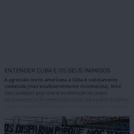
ENTENDER CUBA E OS SEUS INIMIGOS
A agressão norte-americana a Cuba é sobejamente
conhecida (mas insuficientemente reconhecida), feita
sem qualquer pejo moral ou intenção de maior
ocultamento. O bloqueio, imposto a Cuba pelos Estados
Unidos, desde 1960, é uma das condicionantes de maior
peso a considerar na análise da sociedade cubana e dos
eventos últimos. Um documento (datado de 1998 e hoje
de acesso público) publicado pela “National Security
Research Division”' da RAND Corporation, instituição de