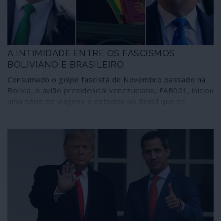
A INTIMIDADE ENTRE OS FASCISMOS
BOLIVIANO E BRASILEIRO
Consumado o golpe fascista de Novembro passado na
Bolívia, o avião presidencial venezuelano, FAB001, iniciou
uma série de viagens e estadias no Brasil que se
prolongou pelo menos até meados de Maio último. Logo
no dia a seguir ao golpe o aparelho voou para Brasília e
realizou diversas viagens internas durante 16 dias antes
de regressar a La Paz. A relação da presidente golpista
fascista Jeanine Añez com Jair Bolsonaro.