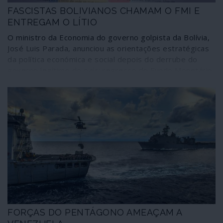
FASCISTAS BOLIVIANOS CHAMAM O FMI E
ENTREGAM O LÍTIO
O ministro da Economia do governo golpista da Bolívia,
José Luis Parada, anunciou as orientações estratégicas
da política económica e social depois do derrube do
governo legítimo do país: regresso do Fundo Monetário
Internacional (FMI), entrega dos recursos estratégicos
de lítio do Salar de Uyuni a empresas transnacionais
estrangeiras e expansão latifundiária da produção
agroindustrial através da utilização de transgénicos
(OGM, organismos geneticamente modificados. Todas
as medidas se orientam pelo favorecimento de
interesses imperialistas e das oligarquias internas,
desvendando as orientações a longo prazo de um
governo que se diz “transitório”.
FORÇAS DO PENTÁGONO AMEAÇAM A