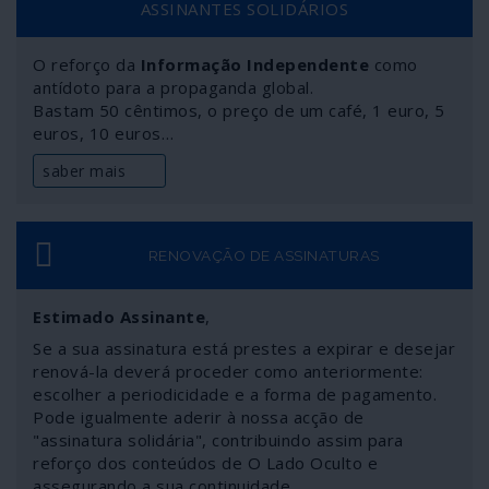
ASSINANTES SOLIDÁRIOS
que os “democratas” pretendiam: para já, entronizar
uma usurpadora.
O reforço da
Informação Independente
como
antídoto para a propaganda global.
Bastam 50 cêntimos, o preço de um café, 1 euro, 5
euros, 10 euros…
saber mais
RENOVAÇÃO DE ASSINATURAS
Estimado Assinante
,
Se a sua assinatura está prestes a expirar e desejar
renová-la deverá proceder como anteriormente:
escolher a periodicidade e a forma de pagamento.
Pode igualmente aderir à nossa acção de
"assinatura solidária", contribuindo assim para
reforço dos conteúdos de O Lado Oculto e
assegurando a sua continuidade.