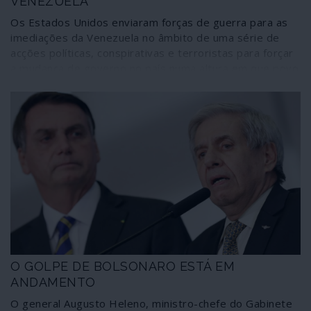
VENEZUELA
Os Estados Unidos enviaram forças de guerra para as
imediações da Venezuela no âmbito de uma série de
acções políticas, conspirativas e terroristas para forçar
a mudança de governo no país numa altura em que povo
venezuelano se debate contra a epidemia de
coronavírus. Um combate travado em situações
tornadas ainda muito mais difíceis devido às carências
sanitárias impostas pelas sanções dos Estados Unidos
e da União Europeia. Portugal surge envolvido em
aspectos desta operação conduzida pela administração
Trump que viola o direito internacional e contraria a
Carta das Nações Unidas.
O GOLPE DE BOLSONARO ESTÁ EM
ANDAMENTO
O general Augusto Heleno, ministro-chefe do Gabinete