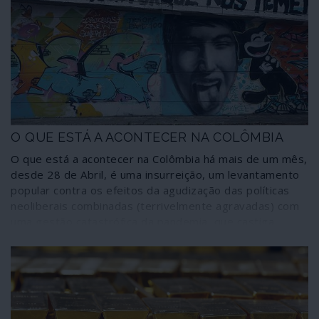
pesquisa ligada aos meios militares norte-americanos,
coloca como único objectivo a mudança de regime, ou
seja, o abandono da via socialista seguida por Cuba,
estabelecendo uma metodologia para alcançar aquele
propósito.
O QUE ESTÁ A ACONTECER NA COLÔMBIA
O que está a acontecer na Colômbia há mais de um mês,
desde 28 de Abril, é uma insurreição, um levantamento
popular contra os efeitos da agudização das políticas
neoliberais combinadas (terrivelmente agravadas) com
uma gestão catastrófica da pandemia, que castiga
sobretudo as camadas mais desfavorecidas. O que está
a acontecer na Colômbia é uma resposta brutal do
narco-Estado fascista contra a generalidade da
população através de um aparelho repressivo montado
ao longo de seis décadas e que tem nas forças armadas
o principal suporte, articulando as polícias de segurança,