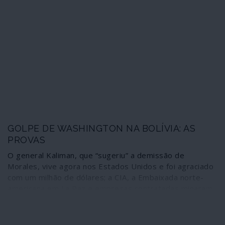
funções, a justificação de ocupar a presidência do
Parlamento para continuar a ser “chefe de Estado”
deixou de existir. Então, Washington resolveu o
problema: inventou uma Assembleia Nacional paralela na
sede de um jornal de oposição e “elegeu” Guaidó o seu
presidente. No “quintal das traseiras” vale tudo para
impôr “a legalidade”.
GOLPE DE WASHINGTON NA BOLÍVIA: AS
PROVAS
O general Kaliman, que “sugeriu” a demissão de
Morales, vive agora nos Estados Unidos e foi agraciado
com um milhão de dólares; a CIA, a Embaixada norte-
americana em La Paz e empresas contratadas minaram
as redes sociais com vagas de fake news para
provocarem a agitação social; dinheiro e armas com
origem em Washington choveram em Santa Cruz, o