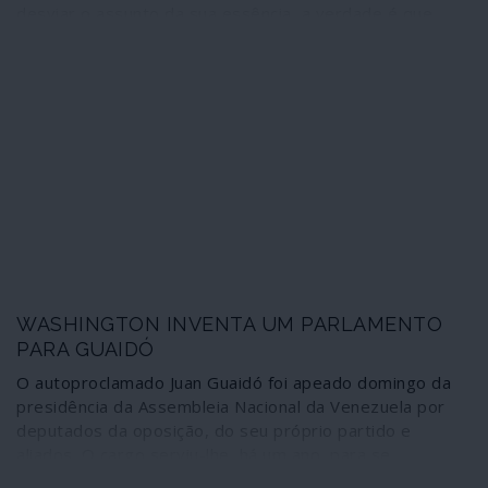
desviar o assunto da sua essência, a verdade é que
existiram anomalias graves, e que estão a necessitar de
explicações sérias, relacionadas com o voo TP173 de
Lisboa para Caracas, no dia 13 de Fevereiro.
WASHINGTON INVENTA UM PARLAMENTO
PARA GUAIDÓ
O autoproclamado Juan Guaidó foi apeado domingo da
presidência da Assembleia Nacional da Venezuela por
deputados da oposição, do seu próprio partido e
aliados. O cargo serviu-lhe, há um ano, para se
catapultar à “presidência interina” do país. Despedido de