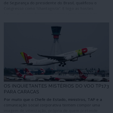
de Segurança do presidente do Brasil, qualificou o
Congresso como “chantagista”. E logo as hostes
fascistas de Jair Bolsonaro convocaram para 15 de
Março uma descida às ruas contra o Parlamento; e logo
o próprio presidente passou a usar o WhatsApp e as
redes sociais para fazer eco das convocatórias da
manifestação contra os deputados. Tudo se desenvolve
enquanto sectores da Polícia Militar se amotinam – sem
reacção dos governadores dos Estados –, os centros
de decisão se enchem de militares, alguns no activo, e o
grande empresariado esfrega as mãos de satisfação e
deita contas aos lucros. Bolsonaro e as suas tropas de
choque não estão confortáveis com a ordem
institucional democrática e o golpe já está em curso.
OS INQUIETANTES MISTÉRIOS DO VOO TP173
PARA CARACAS
Por muito que o Chefe de Estado, ministros, TAP e a
comunicação social corporativa tentem compor uma
imagem de vitimização, própria de quem pretende