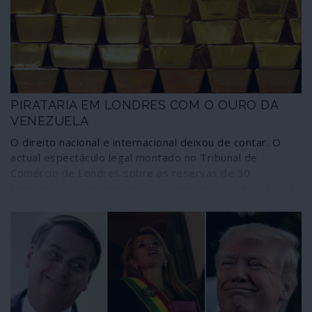
as unidades móveis de assalto e a entranhada teia de
grupos paramilitares ou esquadrões da morte.
PIRATARIA EM LONDRES COM O OURO DA
VENEZUELA
O direito nacional e internacional deixou de contar. O
actual espectáculo legal montado no Tribunal de
Comércio de Londres sobre as reservas de 30
toneladas de lingotes de ouro venezuelanas guardadas
na Grã-Bretanha conduz a esta conclusão.
Surpreendentemente, a uma velocidade que ninguém
imaginaria, o tribunal presidido pelo juiz Nigel Teare
decidiu reconhecer unicamente Juan Guaidó como
presidente legítimo da Venezuela. Um acto de moderna
pirataria.