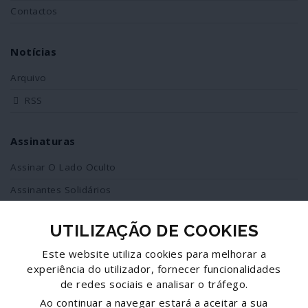
Contactos
Notícias
Arquivo
RSS
Assinaturas
Assinar O Lado Oculto
Assinantes Solidários
UTILIZAÇÃO DE COOKIES
Redes Sociais
Este website utiliza cookies para melhorar a
Siga-nos no facebook
experiência do utilizador, fornecer funcionalidades
de redes sociais e analisar o tráfego.
Partilhe esta página
Ao continuar a navegar estará a aceitar a sua