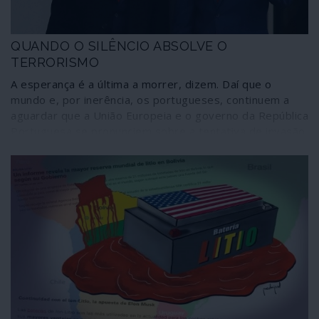
QUANDO O SILÊNCIO ABSOLVE O
TERRORISMO
A esperança é a última a morrer, dizem. Daí que o
mundo e, por inerência, os portugueses, continuem a
aguardar que a União Europeia e o governo da República
Portuguesa se pronunciem sobre a tentativa de invasão
da Venezuela patrocinada pelo “presidente interino” que
reconhecem, Juan Guaidó, e cujo “objectivo principal”,
confessado contratualmente, era o de capturar, enviar
para os Estados Unidos ou assassinar o presidente
legítimo, Nicolás Maduro.