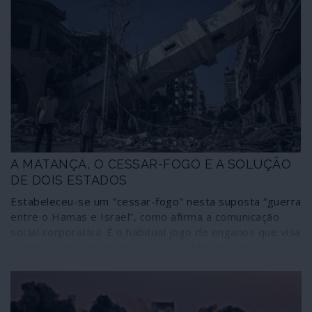
A MATANÇA, O CESSAR-FOGO E A SOLUÇÃO
DE DOIS ESTADOS
Estabeleceu-se um "cessar-fogo" nesta suposta “guerra
entre o Hamas e Israel”, como afirma a comunicação
social corporativa. É o habitual jogo de enganos que visa
partilhar equitativamente responsabilidades numa
situação de incomensurável desequilíbrio de forças e
que pretende colocar no mesmo plano os criminosos e
as vítimas. O que está a acontecer não é uma guerra, é
um massacre de uma das partes; e o único cessar-fogo