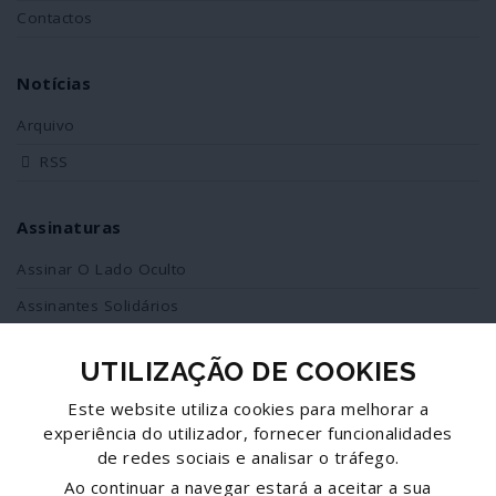
Contactos
Notícias
Arquivo
RSS
Assinaturas
Assinar O Lado Oculto
Assinantes Solidários
UTILIZAÇÃO DE COOKIES
Redes Sociais
Este website utiliza cookies para melhorar a
Siga-nos no facebook
experiência do utilizador, fornecer funcionalidades
de redes sociais e analisar o tráfego.
Partilhe esta página
Ao continuar a navegar estará a aceitar a sua