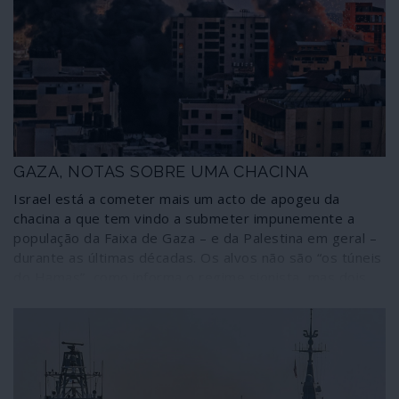
possível e credível para a situação é o reconhecimento
dos direitos do povo palestiniano estabelecidos nas leis
internacionais. Tudo o resto significa o arrastamento da
situação e o extermínio de um povo. Interrompeu-se
uma fase de chacina extrema por parte de Israel mas
prossegue o massacre paulatino de povo palestiniano
até novo auge ofensivo contra Gaza ou qualquer outro
território ocupado da Palestina.
GAZA, NOTAS SOBRE UMA CHACINA
Israel está a cometer mais um acto de apogeu da
chacina a que tem vindo a submeter impunemente a
população da Faixa de Gaza – e da Palestina em geral –
durante as últimas décadas. Os alvos não são “os túneis
do Hamas”, como informa o regime sionista, mas dois
milhões de pessoas que vivem enclausuradas num
imenso campo de concentração do qual não podem
escapar. Não se trata de um “confronto”: é uma
barbárie. Algumas notas sobre o que está a passar-se.