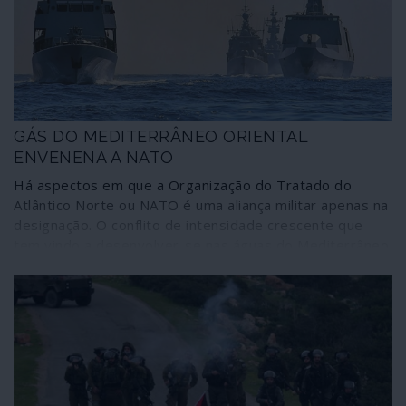
GÁS DO MEDITERRÂNEO ORIENTAL
ENVENENA A NATO
Há aspectos em que a Organização do Tratado do
Atlântico Norte ou NATO é uma aliança militar apenas na
designação. O conflito de intensidade crescente que
tem vindo a desenvolver-se nas águas do Mediterrâneo
Oriental devido aos recursos energéticos entretanto
descobertos e à indeterminação de várias Zonas
Económicas Exclusivas (ZEE) revela que a união militar
entre diferentes países ocidentais pode vacilar perante
circunstâncias deste tipo.