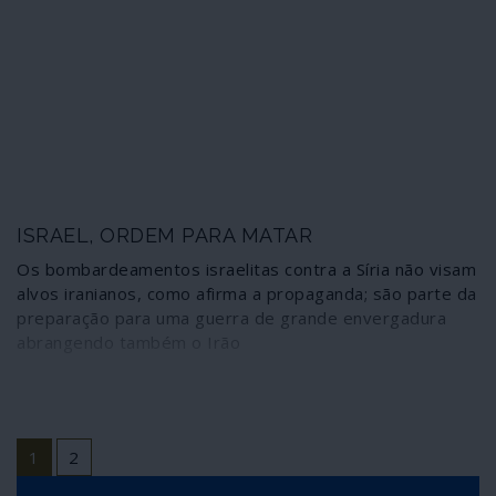
ISRAEL, ORDEM PARA MATAR
Os bombardeamentos israelitas contra a Síria não visam
alvos iranianos, como afirma a propaganda; são parte da
preparação para uma guerra de grande envergadura
abrangendo também o Irão
1
2