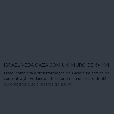
para nela caber um pretexto, por mais absurdo que
seja, para atacar militarmente o Irão. Em causa estão,
para Bolton, actos atribuíveis não apenas a tropas
regulares do Irão, à Guarda Revolucionária ou ainda a
qualquer milícia xiita do Líbano ao Iémen. A equipa de
sociopatas da administração Trump está cada vez mais
à solta e sem limites.
ISRAEL VEDA GAZA COM UM MURO DE 65 KM
Israel completa a transformação de Gaza num campo de
concentração vedando o território com um muro de 65
quilómetros e seis metros de altura.