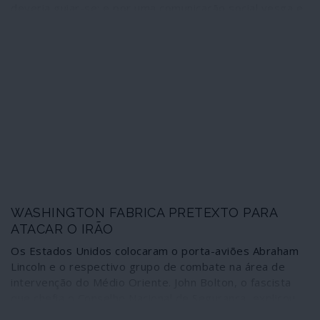
deveria guiar-se; e por uma comunicação social vesga e
totalitária que tomou conscientemente o partido dos
genocidas, pelo que chega ao comportamento perverso
de acusar as vítimas de práticas terroristas.
WASHINGTON FABRICA PRETEXTO PARA
ATACAR O IRÃO
Os Estados Unidos colocaram o porta-aviões Abraham
Lincoln e o respectivo grupo de combate na área de
intervenção do Médio Oriente. John Bolton, o fascista
que chefia o Conselho Nacional de Segurança, explicou
esse movimento de uma forma suficientemente vaga