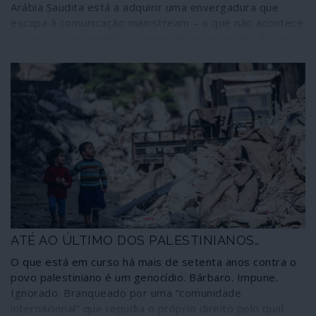
Arábia Saudita está a adquirir uma envergadura que
escapa à comunicação mainstream – o que não acontece
por acaso – e também às mais importantes instâncias
internacionais, sobretudo à ONU.
ATÉ AO ÚLTIMO DOS PALESTINIANOS…
O que está em curso há mais de setenta anos contra o
povo palestiniano é um genocídio. Bárbaro. Impune.
Ignorado. Branqueado por uma “comunidade
internacional” que repudia o próprio direito pelo qual