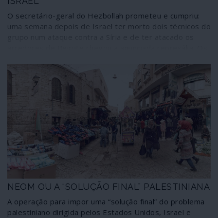
ISRAEL
O secretário-geral do Hezbollah prometeu e cumpriu:
uma semana depois de Israel ter morto dois técnicos do
grupo num ataque contra a Síria e de ter atacado os
arredores de Beirute chegou a anunciada represália. Os
mísseis disparados pela organização de resistência
libanesa não se limitaram a liquidar o alvo e a obrigar o
exército de Israel a recuar e a abandonar uma base
militar no norte do país; puseram termo a uma escalada
de violência ao nível de 2006 e demonstraram uma nova
capacidade do movimento libanês para por Israel em
respeito e atingir qualquer região deste país. A notícia
não correu mundo, mas a relação de forças está
diferente: o potencial balístico do Hezbollah revela um
caminho para a paridade táctica com o Estado sionista.
NEOM OU A “SOLUÇÃO FINAL” PALESTINIANA
A operação para impor uma “solução final” do problema
palestiniano dirigida pelos Estados Unidos, Israel e