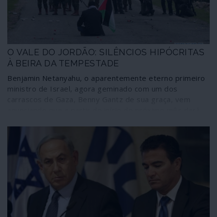
O VALE DO JORDÃO: SILÊNCIOS HIPÓCRITAS
À BEIRA DA TEMPESTADE
Benjamin Netanyahu, o aparentemente eterno primeiro
ministro de Israel, agora geminado com um dos
carrascos de Gaza, Benny Gantz de sua graça, vem
anunciando que a partir do início do próximo mês dará
os passos governamentais, parlamentares e militares
que considera necessários para anexar o Vale do
Jordão, no território palestiniano da Cisjordânia. Além
disso, tenciona integrar no Estado de Israel os
colonatos construídos ilegalmente no mesmo território
durante os últimos 60 anos. Estes movimentos
representam, de facto, a extinção da chamada “solução
de dois Estados” na Palestina histórica, estabelecida em
1948 pelas Nações Unidas e reactivada durante os
passados anos noventa. Os criminosos não escondem o