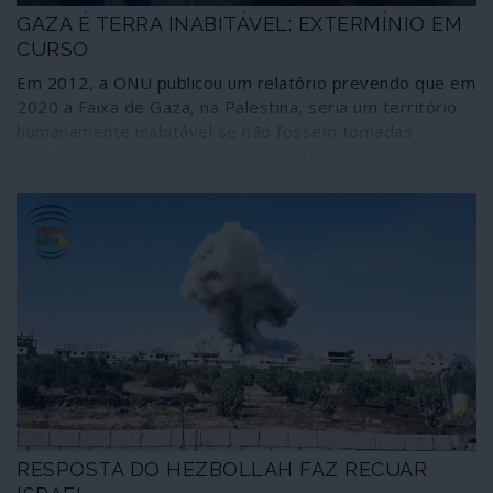
GAZA É TERRA INABITÁVEL: EXTERMÍNIO EM
CURSO
Em 2012, a ONU publicou um relatório prevendo que em
2020 a Faixa de Gaza, na Palestina, seria um território
humanamente inabitável se não fossem tomadas
medidas para contrariar a situação. Tudo o que
aconteceu desde então foi a deterioração das condições
que existiam, agravadas pelos massacres militares
cometidos regularmente por Israel. Chegou o ano de
2020: Gaza é, portanto, um território inabitável. E,
contudo, quase dois milhões de pessoas tentam
sobreviver nessa terra transformada num imenso
campo de concentração. O mundo assiste, indiferente, a
um lento e deliberado extermínio em massa.
RESPOSTA DO HEZBOLLAH FAZ RECUAR