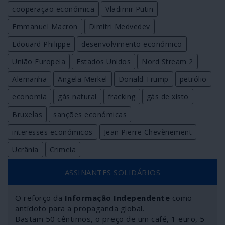
cooperação económica
Vladimir Putin
Emmanuel Macron
Dimitri Medvedev
Edouard Philippe
desenvolvimento económico
União Europeia
Estados Unidos
Nord Stream 2
Alemanha
Angela Merkel
Donald Trump
petrólio
economia
gás natural
fracking
gás de xisto
Bruxelas
sanções económicas
interesses económicos
Jean Pierre Chevènement
Ucrânia
Crimeia
ASSINANTES SOLIDÁRIOS
O reforço da
Informação Independente
como
antídoto para a propaganda global.
Bastam 50 cêntimos, o preço de um café, 1 euro, 5