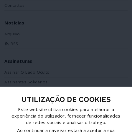
Contactos
Notícias
Arquivo
RSS
Assinaturas
Assinar O Lado Oculto
Assinantes Solidários
UTILIZAÇÃO DE COOKIES
Redes Sociais
Este website utiliza cookies para melhorar a
Siga-nos no facebook
experiência do utilizador, fornecer funcionalidades
de redes sociais e analisar o tráfego.
Partilhe esta página
Ao continuar a navegar estará a aceitar a sua