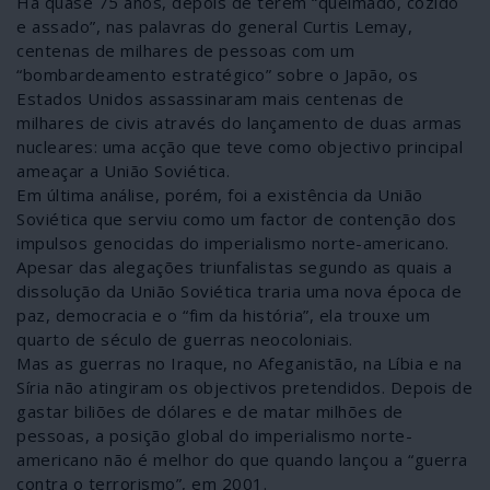
Há quase 75 anos, depois de terem “queimado, cozido
e assado”, nas palavras do general Curtis Lemay,
centenas de milhares de pessoas com um
“bombardeamento estratégico” sobre o Japão, os
Estados Unidos assassinaram mais centenas de
milhares de civis através do lançamento de duas armas
nucleares: uma acção que teve como objectivo principal
ameaçar a União Soviética.
Em última análise, porém, foi a existência da União
Soviética que serviu como um factor de contenção dos
impulsos genocidas do imperialismo norte-americano.
Apesar das alegações triunfalistas segundo as quais a
dissolução da União Soviética traria uma nova época de
paz, democracia e o “fim da história”, ela trouxe um
quarto de século de guerras neocoloniais.
Mas as guerras no Iraque, no Afeganistão, na Líbia e na
Síria não atingiram os objectivos pretendidos. Depois de
gastar biliões de dólares e de matar milhões de
pessoas, a posição global do imperialismo norte-
americano não é melhor do que quando lançou a “guerra
contra o terrorismo”, em 2001.