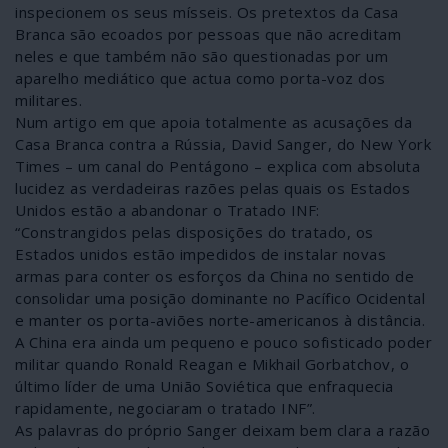
inspecionem os seus mísseis. Os pretextos da Casa
Branca são ecoados por pessoas que não acreditam
neles e que também não são questionadas por um
aparelho mediático que actua como porta-voz dos
militares.
Num artigo em que apoia totalmente as acusações da
Casa Branca contra a Rússia, David Sanger, do New York
Times – um canal do Pentágono – explica com absoluta
lucidez as verdadeiras razões pelas quais os Estados
Unidos estão a abandonar o Tratado INF:
“Constrangidos pelas disposições do tratado, os
Estados unidos estão impedidos de instalar novas
armas para conter os esforços da China no sentido de
consolidar uma posição dominante no Pacífico Ocidental
e manter os porta-aviões norte-americanos à distância.
A China era ainda um pequeno e pouco sofisticado poder
militar quando Ronald Reagan e Mikhail Gorbatchov, o
último líder de uma União Soviética que enfraquecia
rapidamente, negociaram o tratado INF”.
As palavras do próprio Sanger deixam bem clara a razão