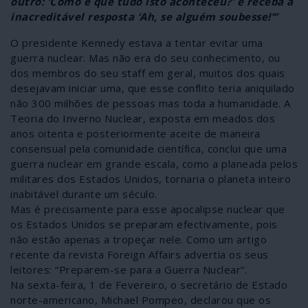
outro: ‘Como é que tudo isto aconteceu?’ e receba a
inacreditável resposta ‘Ah, se alguém soubesse!’”
O presidente Kennedy estava a tentar evitar uma
guerra nuclear. Mas não era do seu conhecimento, ou
dos membros do seu staff em geral, muitos dos quais
desejavam iniciar uma, que esse conflito teria aniquilado
não 300 milhões de pessoas mas toda a humanidade. A
Teoria do Inverno Nuclear, exposta em meados dos
anos oitenta e posteriormente aceite de maneira
consensual pela comunidade científica, conclui que uma
guerra nuclear em grande escala, como a planeada pelos
militares dos Estados Unidos, tornaria o planeta inteiro
inabitável durante um século.
Mas é precisamente para esse apocalipse nuclear que
os Estados Unidos se preparam efectivamente, pois
não estão apenas a tropeçar nele. Como um artigo
recente da revista Foreign Affairs advertia os seus
leitores: “Preparem-se para a Guerra Nuclear”.
Na sexta-feira, 1 de Fevereiro, o secretário de Estado
norte-americano, Michael Pompeo, declarou que os