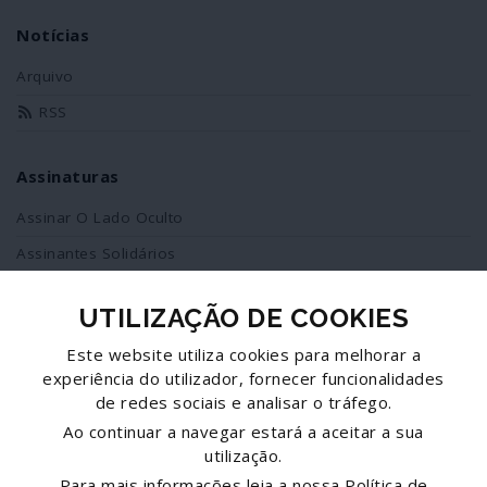
Notícias
Arquivo
RSS
Assinaturas
Assinar O Lado Oculto
Assinantes Solidários
UTILIZAÇÃO DE COOKIES
Redes Sociais
Este website utiliza cookies para melhorar a
Siga-nos no facebook
experiência do utilizador, fornecer funcionalidades
de redes sociais e analisar o tráfego.
Partilhe esta página
Ao continuar a navegar estará a aceitar a sua
utilização.
Facebook
Para mais informações leia a nossa
Política de