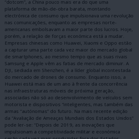
“dotcom”, a China pouco mais era do que uma
plataforma de mão-de-obra barata, montando
electrónica de consumo que impulsionava uma revolução
nas comunicações, enquanto as empresas norte-
americanas embolsavam a maior parte dos lucros. Hoje,
porém, a relação de forças económica está a mudar.
Empresas chinesas como Huawei, Xiaomi e Oppo estão
a capturar uma parte cada vez maior do mercado global
de smartphones, ao mesmo tempo que as suas rivais
Samsung e Apple vêm as fatias de mercado diminuir. A
DJI, sediada em Shenzhen, é a líder global incontestada
do mercado de drones de consumo. Enquanto isso, a
Huawei está mais de um ano à frente da concorrência
nas infraestruturas móveis de próxima geração,
associadas não só ao desenvolvimento de veículos sem
motorista e dispositivos “inteligentes, mas também das
armas “autónomas” do futuro. Na mais recente edição
da “Avaliação de Ameaças Mundiais dos Estados Unidos”
pode ler-se: “Depois de 2019, as inovações que
impulsionam a competitividade militar e económica
serão cada vez mais produzidas fora dos Estados