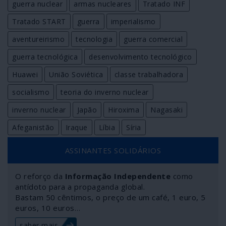
guerra nuclear
armas nucleares
Tratado INF
Tratado START
guerra
imperialismo
aventureirismo
tecnologia
guerra comercial
guerra tecnológica
desenvolvimento tecnológico
Huawei
União Soviética
classe trabalhadora
socialismo
teoria do inverno nuclear
inverno nuclear
Japão
Hiroxima
Nagasaki
Afeganistão
Iraque
Líbia
Síria
ASSINANTES SOLIDÁRIOS
O reforço da
Informação Independente
como
antídoto para a propaganda global.
Bastam 50 cêntimos, o preço de um café, 1 euro, 5
euros, 10 euros…
saber mais