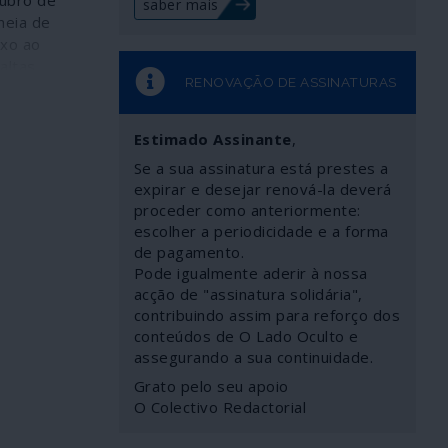
tubro de
saber mais
meia de
uxo ao
altas
RENOVAÇÃO DE ASSINATURAS
e neoliberal
ram-se num
rk para
Estimado Assinante
,
cício
Se a sua assinatura está prestes a
 nível”
expirar e desejar renová-la deverá
 201;
proceder como anteriormente:
ulação de
escolher a periodicidade e a forma
novo
de pagamento.
âmbito
Pode igualmente aderir à nossa
“à medida
acção de "assinatura solidária",
mortes se
contribuindo assim para reforço dos
nsequências
conteúdos de O Lado Oculto e
vez mais
assegurando a sua continuidade.
ao
Grato pelo seu apoio
nencial
O Colectivo Redactorial
”. Ninguém
a de