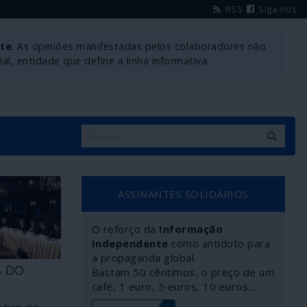
RSS
Siga-nos
nte
. As opiniões manifestadas pelos colaboradores não
l, entidade que define a linha informativa.
ASSINANTES SOLIDÁRIOS
O reforço da
Informação
Independente
como antídoto para
a propaganda global.
S DO
Bastam 50 cêntimos, o preço de um
café, 1 euro, 5 euros, 10 euros…