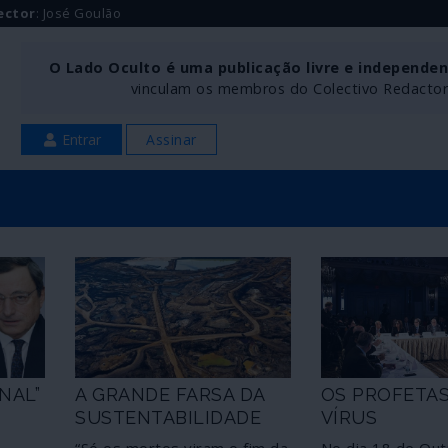
ector
: José Goulão
O Lado Oculto é uma publicação livre e independe
vinculam os membros do Colectivo Redactoria
Entrar
Assinar
NAL”
A GRANDE FARSA DA
OS PROFETA
SUSTENTABILIDADE
VÍRUS