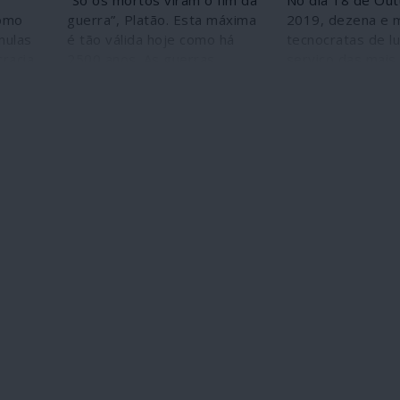
“Só os mortos viram o fim da
No dia 18 de Ou
como
guerra”, Platão. Esta máxima
2019, dezena e 
mulas
é tão válida hoje como há
tecnocratas de l
racia
2500 anos. As guerras
serviço das mais 
a, ao
continuam e sucedem-se.
esferas do regim
Elas são exactamente um
globalista reuni
as
antídoto da sustentabilidade.
hotel de Nova Yo
ais,
Elas podem mesmo vir a ser
realizar “um exer
 crise
a única “sustentabilidade”
pandémico de alto
ais um
que a humanidade moderna
designado Event
s”.
conhece – destruição sem
consistiu na “sim
Mario
fim, matanças, exploração
um surto de um 
 do
desavergonhada da Mãe
coronavírus” de 
 e um
Terra e dos seres que a
mundial no qual, 
habitam, incluindo os
que os casos e 
o
humanos.
avolumam, as co
tornam-se cada 
nte,
graves” devido “
de
crescimento expo
semana a semana
ouvira falar aind