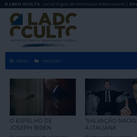
O LADO OCULTO
- Jornal Digital de Informação Internacional |
Dir
MENU
ARQUIVO
O ESPELHO DE
“SALVAÇÃO NACIO
JOSEPH BIDEN
À ITALIANA