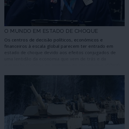
O MUNDO EM ESTADO DE CHOQUE
Os centros de decisão políticos, económicos e
financeiros à escala global parecem ter entrado em
estado de choque devido aos efeitos conjugados de
uma lentidão da economia que vem de trás e da
expansão contínua da epidemia de coronavírus (COVID-
19), a que se juntou, nas últimas horas, uma queda a
pique do preço do petróleo e das principais bolsas de
valores.