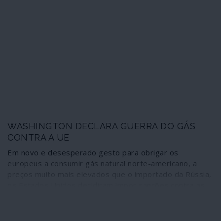
assinatura de um acordo económico mutuamente
vantajoso entre Bagdade e a China. Um acordo que pôs
fim à chantagem norte-americana de só aceitar
reconstruir infraestruturas no país recebendo metade
das receitas do petróleo iraquiano. Trump exigiu ao
governo que rescindisse o acordo; o primeiro-ministro
rejeitou. A partir daí passou a valer tudo, incluindo
assassínios e ameaças de morte, como a seguir se
revela.
WASHINGTON DECLARA GUERRA DO GÁS
CONTRA A UE
Em novo e desesperado gesto para obrigar os
europeus a consumir gás natural norte-americano, a
preços muito mais elevados que o importado da Rússia,
os Estados Unidos decidiram impor sanções contra as
empresas europeias que participam na construção do
gasoduto Nord Stream 2. Prestes a ser concluída, a
obra enfrenta novo e dispendioso obstáculo que