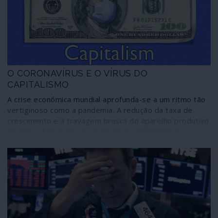
O CORONAVÍRUS E O VÍRUS DO
CAPITALISMO
A crise económica mundial aprofunda-se a um ritmo tão
vertiginoso como a pandemia. A redução da taxa de
crescimento e a travagem brusca do aparelho produtivo
da China já ficaram para trás. Agora desmoronou-se o
preço do petróleo, desabaram as bolsas e instalou-se o
pânico no mundo financeiro.