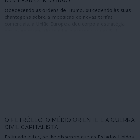
NUCLEAR COM O IRÃO
Obedecendo às ordens de Trump, ou cedendo às suas
chantagens sobre a imposição de novas tarifas
comerciais, a União Europeia deu corpo à estratégia
norte-americana de liquidar o acordo nuclear 5+1
estabelecido em 2015 com o Irão. França, Reino Unido e
Alemanha activaram o chamado Mecanismo de
Resolução de Disputas numa situação que contraria os
próprios termos do acordo, concluindo assim a tarefa
de liquidação iniciada em 2018 pela administração
Trump, ao retirar-se sem razões do processo.
O PETRÓLEO, O MÉDIO ORIENTE E A GUERRA
CIVIL CAPITALISTA
Estimado leitor, se lhe disserem que os Estados Unidos