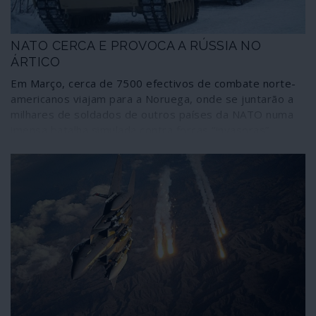
NATO CERCA E PROVOCA A RÚSSIA NO
ÁRTICO
Em Março, cerca de 7500 efectivos de combate norte-
americanos viajam para a Noruega, onde se juntarão a
milhares de soldados de outros países da NATO numa
imensa batalha simulada contra forças “invasoras”
russas. Neste empenhamento com carácter futurista –
que tem o nome de Cold Response (Resposta Fria)
2020 – as forças aliadas “realizarão exercícios
multinacionais conjuntos num cenário de combate de
alta intensidade em exigentes condições de Inverno”,
explicam os militares noruegueses. À primeira vista
parece ser mais um dos jogos de guerra da NATO mas,
pensando melhor, o Cold Response 2020 nada tem de
comum. Em primeiro lugar, é encenado acima do Círculo
Polar Ártico, longe de qualquer anterior campo de
batalha tradicional da NATO; e eleva para um novo nível
a possibilidade de um conflito de grandes dimensões