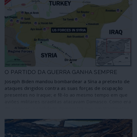
O PARTIDO DA GUERRA GANHA SEMPRE
Joseph Biden mandou bombardear a Síria a pretexto de
ataques dirigidos contra as suas forças de ocupação
presentes no Iraque; e fê-lo ao mesmo tempo em que
aviões militares israelitas atacavam Damasco. Como era
de esperar, a realidade demonstra que em Washington
mudaram apenas as moscas. Nas eleições norte-
americanas o partido único, o partido da guerra, ganha
sempre.