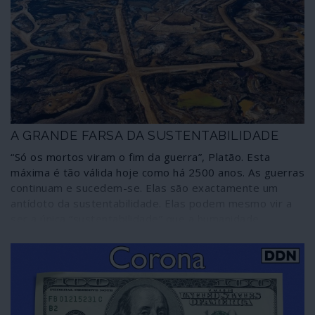
A GRANDE FARSA DA SUSTENTABILIDADE
“Só os mortos viram o fim da guerra”, Platão. Esta
máxima é tão válida hoje como há 2500 anos. As guerras
continuam e sucedem-se. Elas são exactamente um
antídoto da sustentabilidade. Elas podem mesmo vir a
ser a única “sustentabilidade” que a humanidade
moderna conhece – destruição sem fim, matanças,
exploração desavergonhada da Mãe Terra e dos seres
que a habitam, incluindo os humanos.