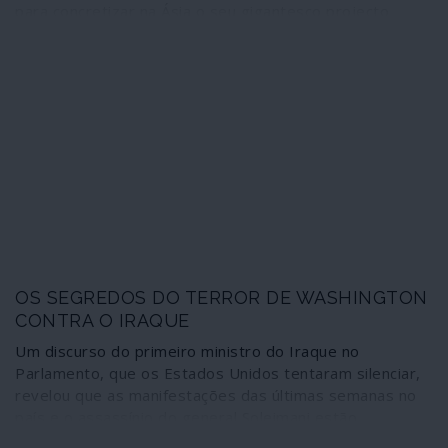
para concretizar na Ásia o seu gigantesco projecto
Iniciativa Cintura e Estrada (ICE) ou Nova Rota da Seda.
OS SEGREDOS DO TERROR DE WASHINGTON
CONTRA O IRAQUE
Um discurso do primeiro ministro do Iraque no
Parlamento, que os Estados Unidos tentaram silenciar,
revelou que as manifestações das últimas semanas no
país e o assassínio do general Soleimani estão
interligadas e foram motivadas, em grande parte, pela