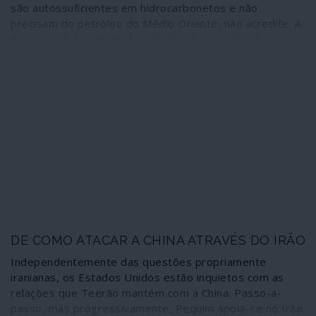
são autossuficientes em hidrocarbonetos e não
precisam do petróleo do Médio Oriente, não acredite. A
guerra sem fim montada pelo Pentágono através de
toda a região e algumas extensões geográficas tem a
ver com fontes de energia, o controlo das suas
reservas, produção e distribuição. Portanto, o que tem
acontecido nas últimas semanas, por exemplo a
simultaneidade da desestabilização do Iraque e do Irão
e a nova fase da guerra na Líbia tem, e muito, a ver com
isso.
DE COMO ATACAR A CHINA ATRAVÉS DO IRÃO
Independentemente das questões propriamente
iranianas, os Estados Unidos estão inquietos com as
relações que Teerão mantém com a China. Passo-a-
passo, mas progressivamente, Pequim apoia-se no Irão