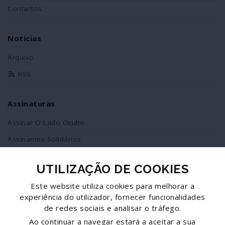
Contactos
Notícias
Arquivo
RSS
Assinaturas
Assinar O Lado Oculto
Assinantes Solidários
UTILIZAÇÃO DE COOKIES
Redes Sociais
Este website utiliza cookies para melhorar a
Siga-nos no facebook
experiência do utilizador, fornecer funcionalidades
de redes sociais e analisar o tráfego.
Partilhe esta página
Ao continuar a navegar estará a aceitar a sua