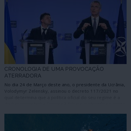
CRONOLOGIA DE UMA PROVOCAÇÃO
ATERRADORA
No dia 24 de Março deste ano, o presidente da Ucrânia,
Volodymyr Zelensky, assinou o decreto 117/2021 no
qual determina que a política oficial do seu regime é a
de “reconquistar” a Crimeia à Rússia; e identifica o porto
de Sebastopol como alvo prioritário desta estratégia. A
iniciativa foi acompanhada pelo transporte de avultados
meios de guerra, incluindo comboios de tanques, em
direcção ao Leste ucraniano, a região onde Kiev tem