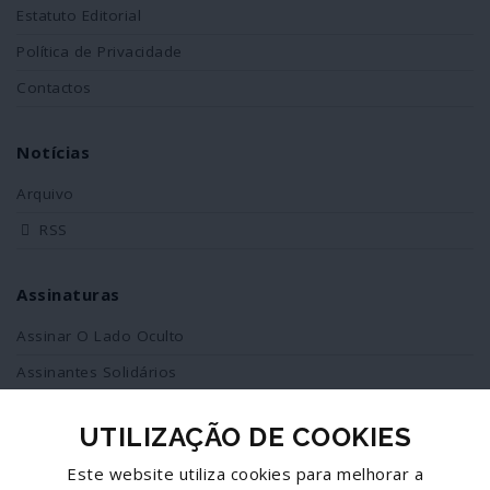
Estatuto Editorial
Política de Privacidade
Contactos
Notícias
Arquivo
RSS
Assinaturas
Assinar O Lado Oculto
Assinantes Solidários
UTILIZAÇÃO DE COOKIES
Redes Sociais
Este website utiliza cookies para melhorar a
Siga-nos no facebook