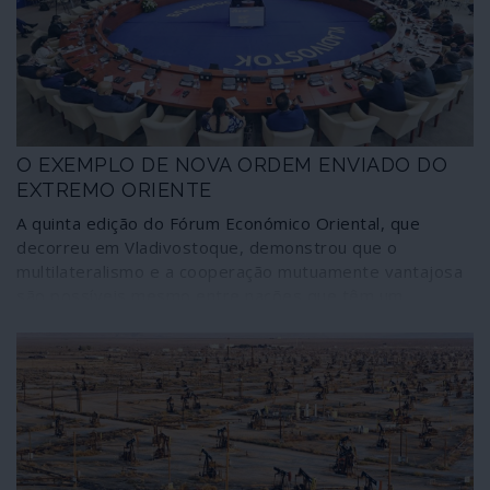
opções disponíveis até ao momento, designadamente a
importação de gás natural liquefeito (GNL) norte-
americano, a mais dispendiosa - mas que é exigida por
Washington através da ameaça de sanções.
O EXEMPLO DE NOVA ORDEM ENVIADO DO
EXTREMO ORIENTE
A quinta edição do Fórum Económico Oriental, que
decorreu em Vladivostoque, demonstrou que o
multilateralismo e a cooperação mutuamente vantajosa
são possíveis mesmo entre nações que têm um
passado – e até um presente – de antagonismo. No
Extremo Oriente, sob a égide da Rússia, várias nações
asiáticas enviaram esta mensagem ao mundo – a de que
uma nova ordem internacional é possível -
significativamente ignorada pelos meios de comunicação
mainstream.