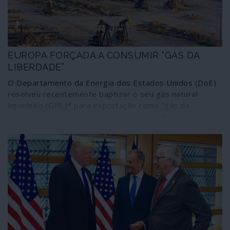
EUROPA FORÇADA A CONSUMIR “GÁS DA
LIBERDADE”
O Departamento da Energia dos Estados Unidos (DoE)
resolveu recentemente baptizar o seu gás natural
liquefeito (GNL)* para exportação como “gás da
liberdade” ou “moléculas de liberdade”. Liberdade para
quem? Para a Europa, que já tem uma fonte fiável e
barata de gás natural mas está a ser forçada a mudar
para um gás mais caro, originário dos Estados Unidos,
sob ameaça de sanções? Certamente que não.