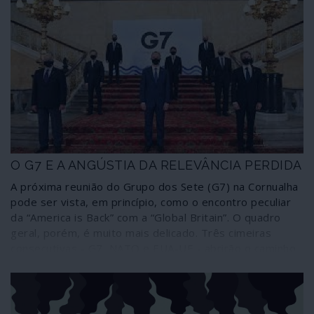
O G7 E A ANGÚSTIA DA RELEVÂNCIA PERDIDA
A próxima reunião do Grupo dos Sete (G7) na Cornualha
pode ser vista, em princípio, como o encontro peculiar
da “America is Back” com a “Global Britain”. O quadro
geral, porém, é muito mais delicado. Três cimeiras
consecutivas - G7, NATO e EUA-UE - abrirão o caminho
para o que se espera que seja um momento de
ansiedade: a cimeira Putin-Biden em Genebra, que
certamente não será um reinício.