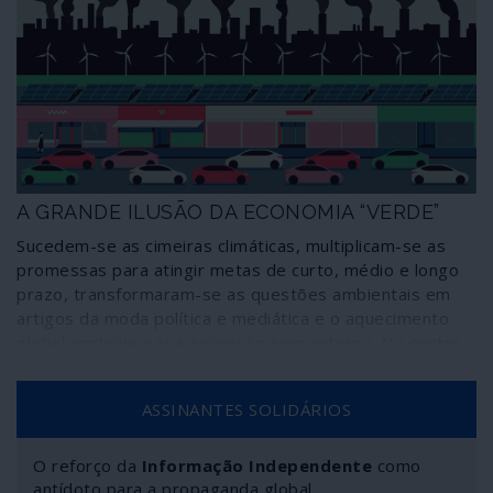
A GRANDE ILUSÃO DA ECONOMIA “VERDE”
Sucedem-se as cimeiras climáticas, multiplicam-se as
promessas para atingir metas de curto, médio e longo
prazo, transformaram-se as questões ambientais em
artigos da moda política e mediática e o aquecimento
global continua a sua ascensão sem retorno. No centro
de toda a novíssima inquietação ecológica estão as
elites políticas, governamentais e, sobretudo,
ASSINANTES SOLIDÁRIOS
empresariais que colocaram o mundo no caminho da
catástrofe. Isto é, os que estragam o planeta são os
mesmos que cuidam agora de consertá-lo com base em
O reforço da
Informação Independente
como
enxurradas de promessas, mas sem mudar de atitudes
antídoto para a propaganda global.