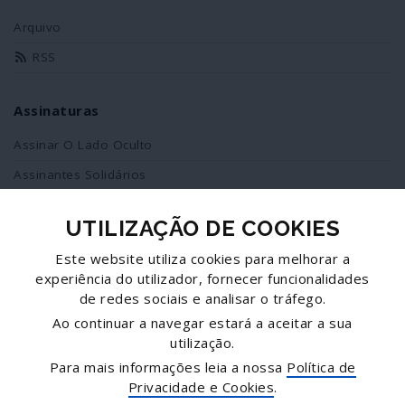
Arquivo
RSS
Assinaturas
Assinar O Lado Oculto
Assinantes Solidários
UTILIZAÇÃO DE COOKIES
Redes Sociais
Este website utiliza cookies para melhorar a
Siga-nos no facebook
experiência do utilizador, fornecer funcionalidades
de redes sociais e analisar o tráfego.
Partilhe esta página
Ao continuar a navegar estará a aceitar a sua
utilização.
Facebook
Para mais informações leia a nossa
Política de
Twitter
Privacidade e Cookies
.