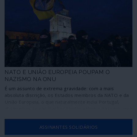
NATO E UNIÃO EUROPEIA POUPAM O
NAZISMO NA ONU
É um assunto de extrema gravidade: com a mais
absoluta discrição, os Estados membros da NATO e da
União Europeia, o que naturalmente inclui Portugal,
abstiveram-se nas Nações Unidas sobre o nazismo; uma
vergonhosa confissão, enquanto a própria União
Europeia vive dificuldades no seu funcionamento devido
ASSINANTES SOLIDÁRIOS
às emanações fascistas na Polónia, na Hungria e nos
Estados bálticos, tratadas, com muito pudor, como