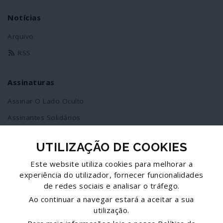
Notícias
Arquivo
RSS
Assinaturas
Assinar O Lado Oculto
Assinantes Solidários
UTILIZAÇÃO DE COOKIES
Redes Sociais
Este website utiliza cookies para melhorar a
Siga-nos no facebook
experiência do utilizador, fornecer funcionalidades
de redes sociais e analisar o tráfego.
Partilhe esta página
Ao continuar a navegar estará a aceitar a sua
utilização.
Facebook