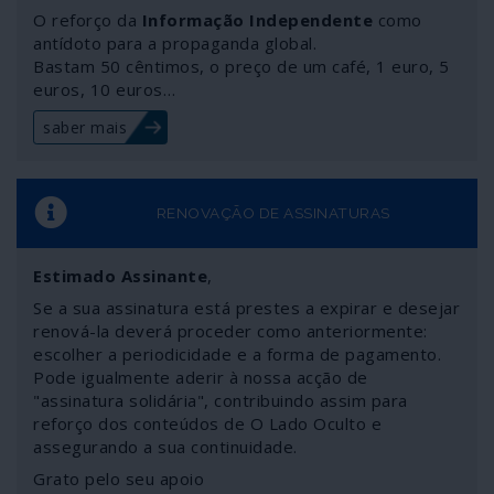
“populistas”, “nacionalistas” ou “iliberais”. Na verdade,
O reforço da
Informação Independente
como
desde a Segunda Guerra Mundial, a CIA e depois a
antídoto para a propaganda global.
Bastam 50 cêntimos, o preço de um café, 1 euro, 5
NATO reciclaram numerosos criminosos um pouco por
euros, 10 euros…
todo o mundo, ultimamente nos países bálticos e na
Ucrânia. Estes veiculam abertamente uma ideologia
saber mais
racial que, aliás, nunca abandonaram.
RENOVAÇÃO DE ASSINATURAS
Estimado Assinante
,
Se a sua assinatura está prestes a expirar e desejar
renová-la deverá proceder como anteriormente:
escolher a periodicidade e a forma de pagamento.
Pode igualmente aderir à nossa acção de
"assinatura solidária", contribuindo assim para
reforço dos conteúdos de O Lado Oculto e
assegurando a sua continuidade.
Grato pelo seu apoio