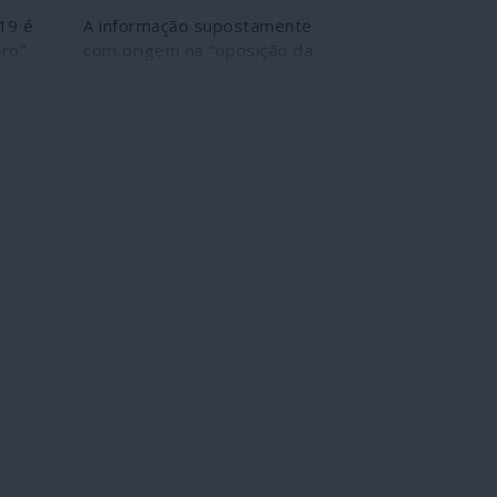
19 é
A informação supostamente
ro”
com origem na “oposição da
 pouco
Síria” divulgada pela
a
comunicação social
as a
corporativa a propósito da
guerra contra este país é
gerada por um tentacular
sistema de propaganda
mais
montado pelo governo
ais e
britânico em conjunto com
ginar,
empresas privadas
 mais
pertencentes a ex-oficiais
das forças armadas e dos
serviços secretos de
Londres. As provas constam
de documentos oficiais
resultantes de fugas de
informação recentes.