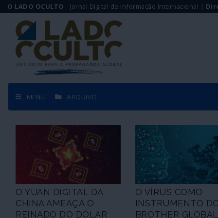
O LADO OCULTO
- Jornal Digital de Informação Internacional |
Dir
MENU
ARQUIVO
O YUAN DIGITAL DA
O VÍRUS COMO
CHINA AMEAÇA O
INSTRUMENTO DO
REINADO DO DÓLAR
BROTHER GLOBA