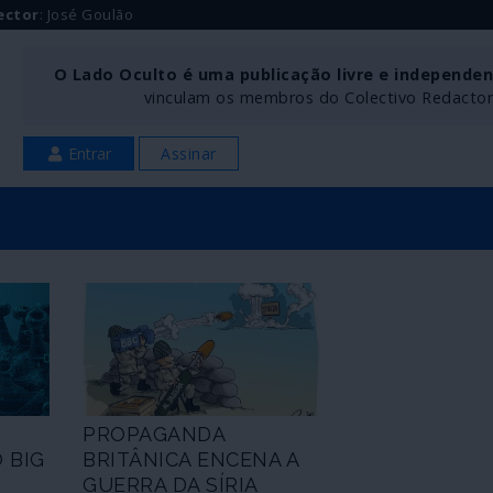
ector
: José Goulão
O Lado Oculto é uma publicação livre e independe
vinculam os membros do Colectivo Redactoria
Entrar
Assinar
PROPAGANDA
 BIG
BRITÂNICA ENCENA A
L
GUERRA DA SÍRIA