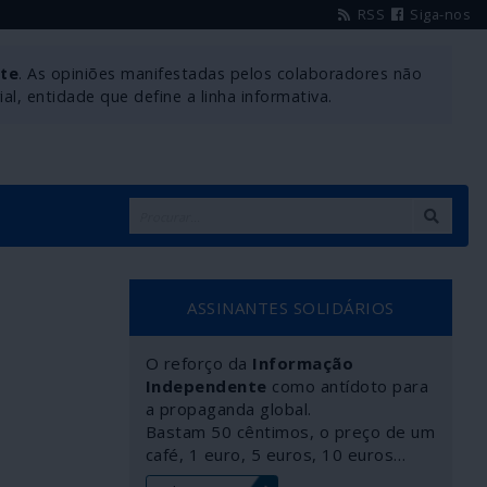
RSS
Siga-nos
nte
. As opiniões manifestadas pelos colaboradores não
l, entidade que define a linha informativa.
ASSINANTES SOLIDÁRIOS
O reforço da
Informação
Independente
como antídoto para
a propaganda global.
Bastam 50 cêntimos, o preço de um
café, 1 euro, 5 euros, 10 euros…