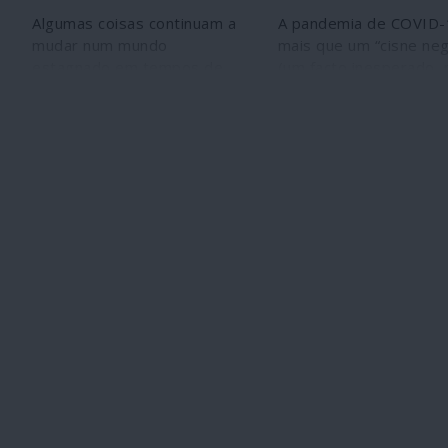
Algumas coisas continuam a
A pandemia de COVID-
mudar num mundo
mais que um “cisne neg
estagnado em tempos de
(um facto inesperado,
pandemia. Podem estar até
frequente). A pandemi
a ser aceleradas pelas
certamente passará, m
circunstâncias porque,
crise ficará – a social, a
indubitavelmente, haverá um
económica, a política –
antes e um depois do
significando um mundo
COVID-19 por muitas que
diferente que nem os 
sejam as incertezas
ousados cientistas soci
avolumando-se em relação
politólogos podem ima
ao futuro, mesmo o mais
com uma estimativa de
próximo. Coisas que estão
de três mil milhões de
em mudança são o dinheiro e
desempregados.
as formas de pagamento. A
China iniciou há poucas
semanas os testes de
pagamento com uma nova
moeda sem existência física:
o yuan digital. Trata-se de