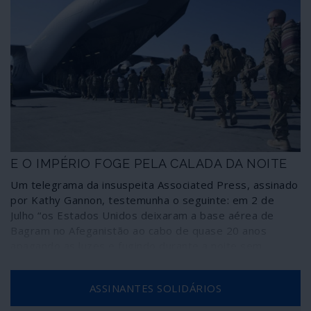
E O IMPÉRIO FOGE PELA CALADA DA NOITE
Um telegrama da insuspeita Associated Press, assinado
por Kathy Gannon, testemunha o seguinte: em 2 de
Julho “os Estados Unidos deixaram a base aérea de
Bagram no Afeganistão ao cabo de quase 20 anos
apagando as luzes e fugindo durante a noite sem
notificarem o novo comandante afegão da base, que
deu pela partida dos norte-americanos mais de duas
ASSINANTES SOLIDÁRIOS
horas depois, segundo fontes afegãs”.