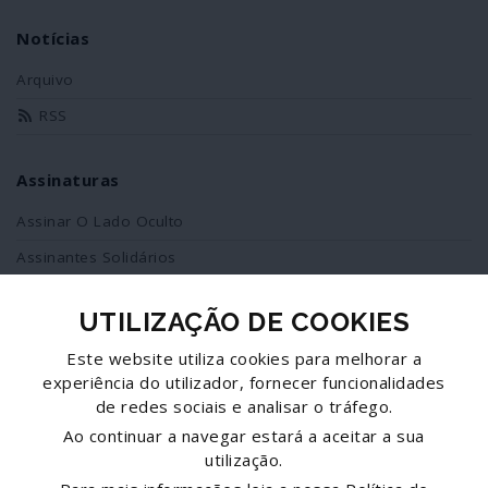
Notícias
Arquivo
RSS
Assinaturas
Assinar O Lado Oculto
Assinantes Solidários
UTILIZAÇÃO DE COOKIES
Redes Sociais
Este website utiliza cookies para melhorar a
Siga-nos no facebook
experiência do utilizador, fornecer funcionalidades
de redes sociais e analisar o tráfego.
Partilhe esta página
Ao continuar a navegar estará a aceitar a sua
utilização.
Facebook