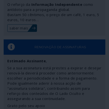
mercado”. Mas como as sanções atingem interesses
O reforço da
Informação Independente
como
alemães e a própria economia da Alemanha existe
antídoto para a propaganda global.
Bastam 50 cêntimos, o preço de um café, 1 euro, 5
alguma expectativa em saber como irá a União Europeia
euros, 10 euros…
reagir a mais esta agressão dos aliados do outro lado
do Atlântico.
saber mais
RENOVAÇÃO DE ASSINATURAS
Estimado Assinante
,
Se a sua assinatura está prestes a expirar e desejar
renová-la deverá proceder como anteriormente:
escolher a periodicidade e a forma de pagamento.
Pode igualmente aderir à nossa acção de
"assinatura solidária", contribuindo assim para
reforço dos conteúdos de O Lado Oculto e
assegurando a sua continuidade.
Grato pelo seu apoio