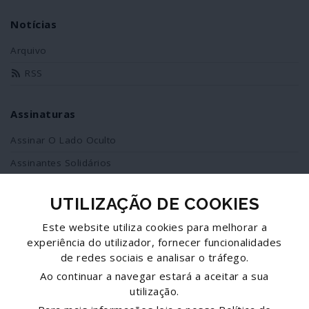
Notícias
Arquivo
RSS
Assinaturas
Assinar O Lado Oculto
Assinantes Solidários
UTILIZAÇÃO DE COOKIES
Redes Sociais
Este website utiliza cookies para melhorar a
Siga-nos no facebook
experiência do utilizador, fornecer funcionalidades
de redes sociais e analisar o tráfego.
Partilhe esta página
Ao continuar a navegar estará a aceitar a sua
utilização.
Facebook