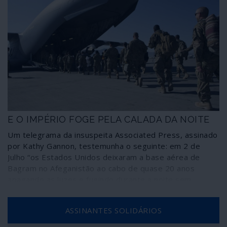
E O IMPÉRIO FOGE PELA CALADA DA NOITE
Um telegrama da insuspeita Associated Press, assinado
por Kathy Gannon, testemunha o seguinte: em 2 de
Julho “os Estados Unidos deixaram a base aérea de
Bagram no Afeganistão ao cabo de quase 20 anos
apagando as luzes e fugindo durante a noite sem
notificarem o novo comandante afegão da base, que
deu pela partida dos norte-americanos mais de duas
ASSINANTES SOLIDÁRIOS
horas depois, segundo fontes afegãs”.