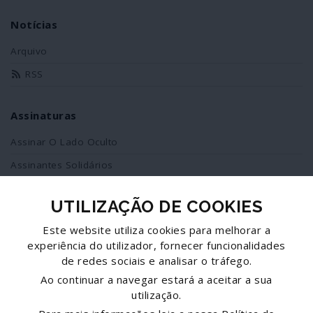
Notícias
Arquivo
RSS
Assinaturas
Assinar O Lado Oculto
Assinantes Solidários
UTILIZAÇÃO DE COOKIES
Redes Sociais
Este website utiliza cookies para melhorar a
Siga-nos no facebook
experiência do utilizador, fornecer funcionalidades
de redes sociais e analisar o tráfego.
Partilhe esta página
Ao continuar a navegar estará a aceitar a sua
utilização.
Facebook