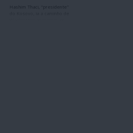
Hashim Thaci, “presidente”
do Kosovo, ia a caminho de
Washington encontrar-se
com Trump quando, após
mais de dez anos de
denúncias, chegou
finalmente a notícia de que
foi indiciado por crimes de
guerra, entre os quais
assassínios étnicos e tráfico
de órgãos internos das
vítimas. Deu meia volta e
voltou para casa,
aguardando o que
acontecerá agora ao
processo num tribunal
especial de Haia. Thaci é há
mais de duas décadas um
peão fiel da estratégia
NATO, dos Estados Unidos e