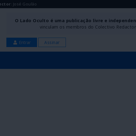
ector
: José Goulão
O Lado Oculto é uma publicação livre e independe
vinculam os membros do Colectivo Redactoria
Entrar
Assinar