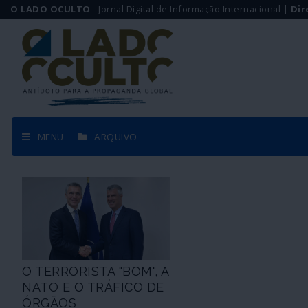
O LADO OCULTO
- Jornal Digital de Informação Internacional |
Dir
MENU
ARQUIVO
O TERRORISTA "BOM", A
NATO E O TRÁFICO DE
ÓRGÃOS