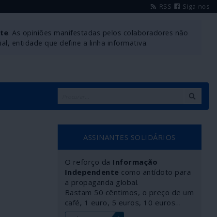
RSS
Siga-nos
nte
. As opiniões manifestadas pelos colaboradores não
l, entidade que define a linha informativa.
ASSINANTES SOLIDÁRIOS
O reforço da
Informação
Independente
como antídoto para
a propaganda global.
Bastam 50 cêntimos, o preço de um
café, 1 euro, 5 euros, 10 euros…