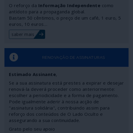
mercado”. Mas como as sanções atingem interesses
O reforço da
Informação Independente
como
alemães e a própria economia da Alemanha existe
antídoto para a propaganda global.
Bastam 50 cêntimos, o preço de um café, 1 euro, 5
alguma expectativa em saber como irá a União Europeia
euros, 10 euros…
reagir a mais esta agressão dos aliados do outro lado
do Atlântico.
saber mais
RENOVAÇÃO DE ASSINATURAS
Estimado Assinante
,
Se a sua assinatura está prestes a expirar e desejar
renová-la deverá proceder como anteriormente:
escolher a periodicidade e a forma de pagamento.
Pode igualmente aderir à nossa acção de
"assinatura solidária", contribuindo assim para
reforço dos conteúdos de O Lado Oculto e
assegurando a sua continuidade.
Grato pelo seu apoio