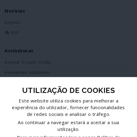
Notícias
Arquivo
RSS
Assinaturas
Assinar O Lado Oculto
Assinantes Solidários
UTILIZAÇÃO DE COOKIES
Redes Sociais
Este website utiliza cookies para melhorar a
Siga-nos no facebook
experiência do utilizador, fornecer funcionalidades
de redes sociais e analisar o tráfego.
Partilhe esta página
Ao continuar a navegar estará a aceitar a sua
utilização.
Facebook