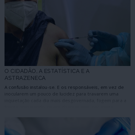
O CIDADÃO, A ESTATÍSTICA E A
ASTRAZENECA
A confusão instalou-se. E os responsáveis, em vez de
inocularem um pouco de lucidez para travarem uma
inquietação cada dia mais desgovernada, fogem para a
frente amparando-se em dogmas que, por muito
correctos que sejam em termos estatísticos, permitem
que a vida humana seja jogada em caprichos de roleta.
As coisas estão, de facto, a correr mal com a vacina da
AstraZeneca contra a Covid-19. Escondê-lo atrás da