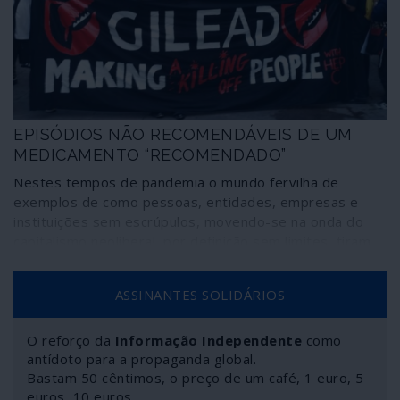
nacionais, regionais e global – e que estão a custar vidas
humanas, pelas quais ninguém será, obviamente,
responsabilizado.
EPISÓDIOS NÃO RECOMENDÁVEIS DE UM
MEDICAMENTO “RECOMENDADO”
Nestes tempos de pandemia o mundo fervilha de
exemplos de como pessoas, entidades, empresas e
instituições sem escrúpulos, movendo-se na onda do
capitalismo neoliberal, por definição sem limites, tiram
proveito da situação. O sector da grande indústria
farmacêutica, o Big-Pharma, é um dos mais dinâmicos
ASSINANTES SOLIDÁRIOS
nessa matéria desumana, impondo leis do máximo lucro
contra populações com um máximo de necessidades e
um mínimo de meios. Os casos são ainda mais
O reforço da
Informação Independente
como
flagrantes nos Estados Unidos, ou não fossem a Meca
antídoto para a propaganda global.
Bastam 50 cêntimos, o preço de um café, 1 euro, 5
do capitalismo desenfreado. A história resumida que se
euros, 10 euros…
segue centra-se nos fabricantes de um medicamento de