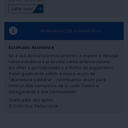
que muito se fala contra a COVID-19, talvez sem razão
saber mais
para tanto alarido.
RENOVAÇÃO DE ASSINATURAS
Estimado Assinante
,
Se a sua assinatura está prestes a expirar e desejar
renová-la deverá proceder como anteriormente:
escolher a periodicidade e a forma de pagamento.
Pode igualmente aderir à nossa acção de
"assinatura solidária", contribuindo assim para
reforço dos conteúdos de O Lado Oculto e
assegurando a sua continuidade.
Grato pelo seu apoio
O Colectivo Redactorial