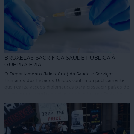
certeza fundamentalista de que o medicamento é
“seguro e eficaz” e persistir na vacinação como se nada
estivesse a acontecer é uma estratégia que cumpre
efectivamente o preceito tecnocrático segundo o qual
uma pessoa é apenas um número; mas atenta contra os
direitos humanos.
BRUXELAS SACRIFICA SAÚDE PÚBLICA À
GUERRA FRIA
O Departamento (Ministério) da Saúde e Serviços
Humanos dos Estados Unidos confirmou publicamente
que realiza acções diplomáticas para dissuadir países de
recorrerem a medicamentos produzidos por “Estados
mal-intencionados” como a Rússia e a China. Um dos
exemplos citados a propósito foi a intervenção para
“persuadir o Brasil a rejeitar a vacina russa contra a
Covid-19”. Não explicando tudo, um episódio como este
ajuda-nos a entender as histórias mal contadas que
envolvem os processos de vacinação às escalas