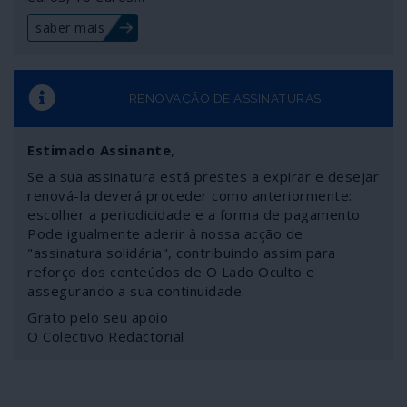
assassínios e ameaças de morte, como a seguir se
saber mais
revela.
RENOVAÇÃO DE ASSINATURAS
Estimado Assinante
,
Se a sua assinatura está prestes a expirar e desejar
renová-la deverá proceder como anteriormente:
escolher a periodicidade e a forma de pagamento.
Pode igualmente aderir à nossa acção de
"assinatura solidária", contribuindo assim para
reforço dos conteúdos de O Lado Oculto e
assegurando a sua continuidade.
Grato pelo seu apoio
O Colectivo Redactorial