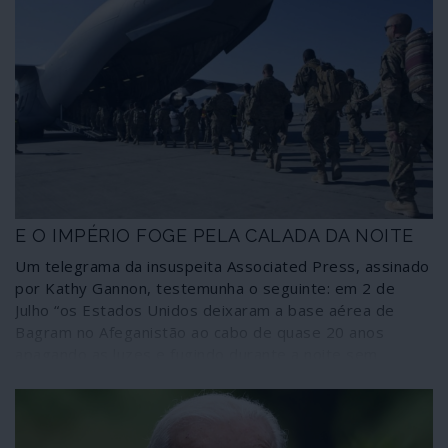
E O IMPÉRIO FOGE PELA CALADA DA NOITE
Um telegrama da insuspeita Associated Press, assinado
por Kathy Gannon, testemunha o seguinte: em 2 de
Julho “os Estados Unidos deixaram a base aérea de
Bagram no Afeganistão ao cabo de quase 20 anos
apagando as luzes e fugindo durante a noite sem
notificarem o novo comandante afegão da base, que
deu pela partida dos norte-americanos mais de duas
horas depois, segundo fontes afegãs”.