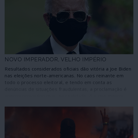
NOVO IMPERADOR, VELHO IMPÉRIO
Resultados considerados oficiais dão vitória a Joe Biden
nas eleições norte-americanas. No caos reinante em
todo o processo eleitoral, e tendo em conta as
denúncias de situações fraudulentas, a proclamação é
apenas provisória mas, na realidade, é o que menos
interessa. Seja qual for o vencedor proclamado ou o que
vier a ser empossado em 20 de Janeiro, os Estados
Unidos continuarão a portar-se internacionalmente
como um país fora de lei enquanto, internamente,
lidarão com uma degradação social cada vez mais difícil
de disfarçar. Os partidos financiados pelo Big Business