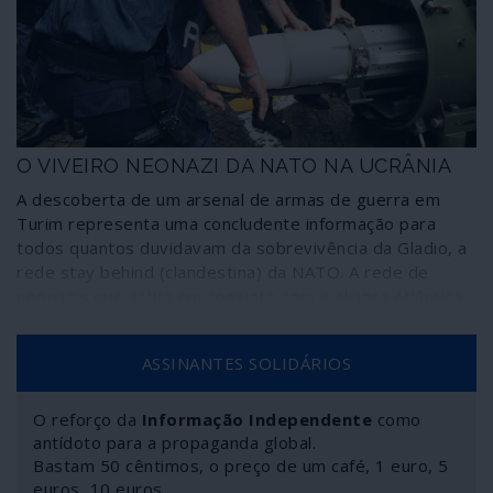
os efeitos, uma estratégia terrorista.
O VIVEIRO NEONAZI DA NATO NA UCRÂNIA
A descoberta de um arsenal de armas de guerra em
Turim representa uma concludente informação para
todos quantos duvidavam da sobrevivência da Gladio, a
rede stay behind (clandestina) da NATO. A rede de
neonazis que actua em conjunto com a Aliança Atlântica
contra a Rússia está operacional na Ucrânia.
ASSINANTES SOLIDÁRIOS
O reforço da
Informação Independente
como
antídoto para a propaganda global.
Bastam 50 cêntimos, o preço de um café, 1 euro, 5
euros, 10 euros…