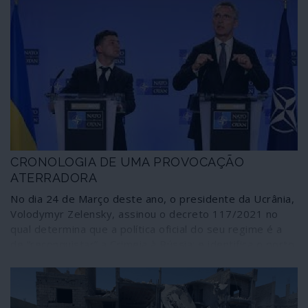
CRONOLOGIA DE UMA PROVOCAÇÃO
ATERRADORA
No dia 24 de Março deste ano, o presidente da Ucrânia,
Volodymyr Zelensky, assinou o decreto 117/2021 no
qual determina que a política oficial do seu regime é a
de “reconquistar” a Crimeia à Rússia; e identifica o porto
de Sebastopol como alvo prioritário desta estratégia. A
iniciativa foi acompanhada pelo transporte de avultados
meios de guerra, incluindo comboios de tanques, em
direcção ao Leste ucraniano, a região onde Kiev tem