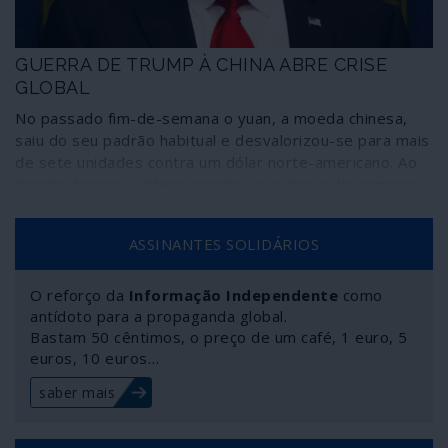
GUERRA DE TRUMP À CHINA ABRE CRISE
GLOBAL
No passado fim-de-semana o yuan, a moeda chinesa,
saiu do seu padrão habitual e desvalorizou-se para mais
de sete unidades contra um dólar norte-americano. Ao
mesmo tempo, a China anunciou que deixa de comprar
produtos agrícolas aos Estados Unidos. A estratégia
comercial delineada por Trump e pelos
ASSINANTES SOLIDÁRIOS
neoconservadores norte-americanos implodiu. Passou-
se de uma guerra de tarifas comerciais para uma guerra
económica mais ampla, na qual serão aplicadas outras
O reforço da
Informação Independente
como
tácticas e medidas.
antídoto para a propaganda global.
Bastam 50 cêntimos, o preço de um café, 1 euro, 5
euros, 10 euros…
saber mais