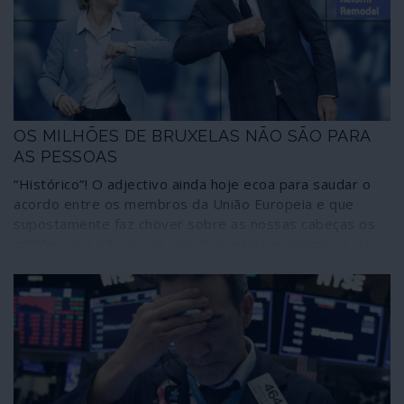
outras, como a Comissão Europeia. Operações como a
febril especulação nos mercados financeiros e
actividades desenvolvidas sob a capa de “filantropia”
estão na base dos níveis obscenos de riqueza dos 12
plutocratas, transformados em vedetas sociais pela
comunicação social corporativa.
OS MILHÕES DE BRUXELAS NÃO SÃO PARA
AS PESSOAS
“Histórico”! O adjectivo ainda hoje ecoa para saudar o
acordo entre os membros da União Europeia e que
supostamente faz chover sobre as nossas cabeças os
milhões que irão aliviar-nos dos males económicos da
COVID-19. Este é o conto de fadas. A realidade, por
isso, nada tem a ver com ele. Chegam milhões a “fundo
perdido” e por empréstimo que vão custar caro aos
contribuintes, não poderão ser aplicados onde
verdadeiramente fazem falta aos cidadãos – na saúde e
outras vertentes sociais – e que ainda aliviam os países
ricos, ditos “frugais”, de boa parte dos encargos com o
orçamento europeu. Este é o preço da “unidade”: