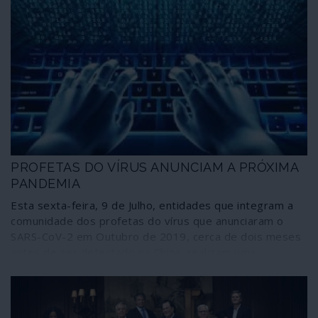
PROFETAS DO VÍRUS ANUNCIAM A PRÓXIMA
PANDEMIA
Esta sexta-feira, 9 de Julho, entidades que integram a
comunidade dos profetas do vírus que anunciaram o
SARS-CoV-2 em Outubro de 2019, cerca de dois meses
antes de ser detectado na China, realizam uma
simulação designada Cyber Polygon do que consideram
ser a próxima pandemia, uma ciberpandemia com tal
dimensão que, comparativamente, faria a crise da
COVID-19 parecer um “pequeno distúrbio”. Quem o diz