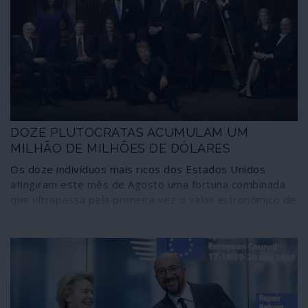
é o chefe do Fórum Económico Mundial (WEF na sigla
inglesa), Klaus Schwab, ardente defensor do
aproveitamento destas convulsões como “janelas de
oportunidade” para proceder ao “novo reinício”, o Great
Reset do capitalismo.
DOZE PLUTOCRATAS ACUMULAM UM
MILHÃO DE MILHÕES DE DÓLARES
Os doze indivíduos mais ricos dos Estados Unidos
atingiram este mês de Agosto uma fortuna combinada
que ultrapassa pela primeira vez o valor astronómico de
um bilião (um milhão de milhões) de dólares. Este
número foi obtido graças a uma aceleração explosiva
dos fluxos de riqueza entre Março e Agosto, cerca de
40%, coincidindo com a recessão económica decorrente
da pandemia de COVID-19 e as “medidas
estabilizadoras” dos mercados e de “ajuda” económica
decididas pelas autoridades norte-americanas – e