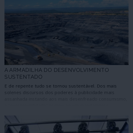
A ARMADILHA DO DESENVOLVIMENTO
SUSTENTADO
E de repente tudo se tornou sustentável. Dos mais
solenes discursos dos poderes à publicidade mais
assanhada instando aos mais desenfreado consumismo,
a “sustentabilidade” tornou-se um mandamento
inapelável; ignorando nós se muitos dos doutrinadores
saberão do que estão a falar. Em prol da
sustentabilidade faz-se uma mixórdia de conceitos onde
cabem a ecologia, o combate às mudanças climáticas, a