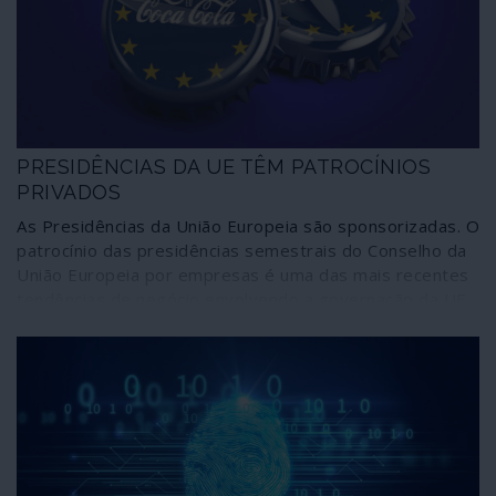
PRESIDÊNCIAS DA UE TÊM PATROCÍNIOS
PRIVADOS
As Presidências da União Europeia são sponsorizadas. O
patrocínio das presidências semestrais do Conselho da
União Europeia por empresas é uma das mais recentes
tendências de negócio envolvendo a governação da UE.
Não importa que tais procedimentos representem
conflitos de interesses e acentuem promiscuidades
comercializando os direitos dos cidadãos europeus e
tornando instituições públicas influenciadas por
estratégias privadas. É o domínio da arbitrariedade
neoliberal.