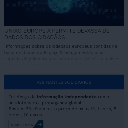
UNIÃO EUROPEIA PERMITE DEVASSA DE
DADOS DOS CIDADÃOS
Informações sobre os cidadãos europeus contidas na
base de dados do Espaço Schengen estão a ser
copiadas ilegalmente por autoridades de vários países,
mesmo de alguns que não são membros desse sistema,
incluindo o Reino Unido. Há conhecimento de que esses
dados são transmitidos a empresas privadas e também
ASSINANTES SOLIDÁRIOS
às agências de espionagem dos Estados Unidos da
América. Existem “riscos sérios e imediatos” para a
integridade e segurança dos dados “e dos seus
O reforço da
Informação Independente
como
titulares”, reconhece um relatório confidencial ao nível
antídoto para a propaganda global.
Bastam 50 cêntimos, o preço de um café, 1 euro, 5
da Comissão Europeia.
euros, 10 euros…
saber mais