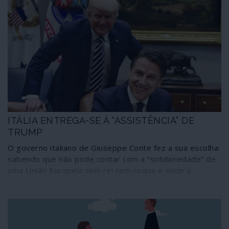
ITÁLIA ENTREGA-SE À “ASSISTÊNCIA” DE
TRUMP
O governo italiano de Giuseppe Conte fez a sua escolha:
sabendo que não pode contar com a “solidariedade” de
uma União Europeia sem rei nem roque e onde a
economia é sempre mais importante que as pessoas; e
enquanto vai aproveitando as ajudas russa, chinesa e
cubana acabou por pedir “assistência” a Donald Trump.
Que não se fez rogado, faltando conhecer quanto e
como os italianos irão pagar em troca.