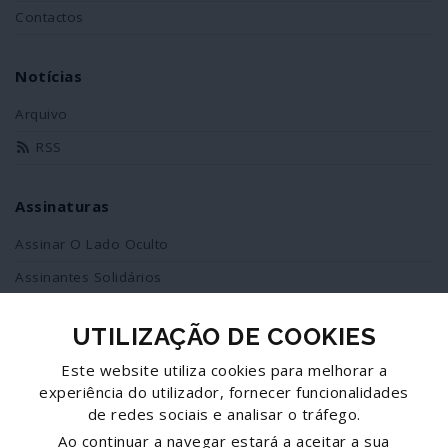
Contactos
Notícias
Arquivo
RSS
Assinaturas
Assinar O Lado Oculto
Assinantes Solidários
UTILIZAÇÃO DE COOKIES
Redes Sociais
Este website utiliza cookies para melhorar a
Siga-nos no facebook
experiência do utilizador, fornecer funcionalidades
de redes sociais e analisar o tráfego.
Partilhe esta página
Ao continuar a navegar estará a aceitar a sua