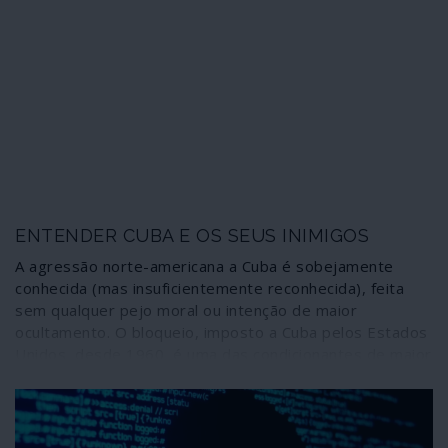
ENTENDER CUBA E OS SEUS INIMIGOS
A agressão norte-americana a Cuba é sobejamente
conhecida (mas insuficientemente reconhecida), feita
sem qualquer pejo moral ou intenção de maior
ocultamento. O bloqueio, imposto a Cuba pelos Estados
Unidos, desde 1960, é uma das condicionantes de maior
peso a considerar na análise da sociedade cubana e dos
eventos últimos. Um documento (datado de 1998 e hoje
de acesso público) publicado pela “National Security
Research Division”' da RAND Corporation, instituição de