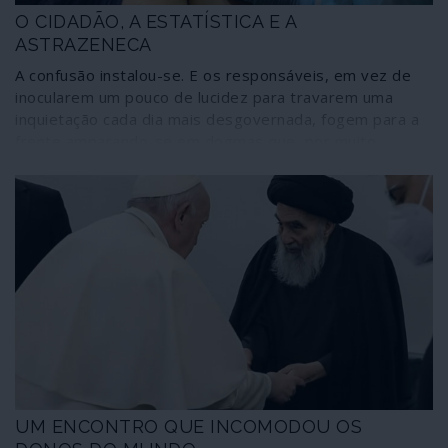
O CIDADÃO, A ESTATÍSTICA E A
ASTRAZENECA
A confusão instalou-se. E os responsáveis, em vez de
inocularem um pouco de lucidez para travarem uma
inquietação cada dia mais desgovernada, fogem para a
frente amparando-se em dogmas que, por muito
correctos que sejam em termos estatísticos, permitem
que a vida humana seja jogada em caprichos de roleta.
As coisas estão, de facto, a correr mal com a vacina da
AstraZeneca contra a Covid-19. Escondê-lo atrás da
certeza fundamentalista de que o medicamento é
“seguro e eficaz” e persistir na vacinação como se nada
estivesse a acontecer é uma estratégia que cumpre
efectivamente o preceito tecnocrático segundo o qual
uma pessoa é apenas um número; mas atenta contra os
direitos humanos.
UM ENCONTRO QUE INCOMODOU OS