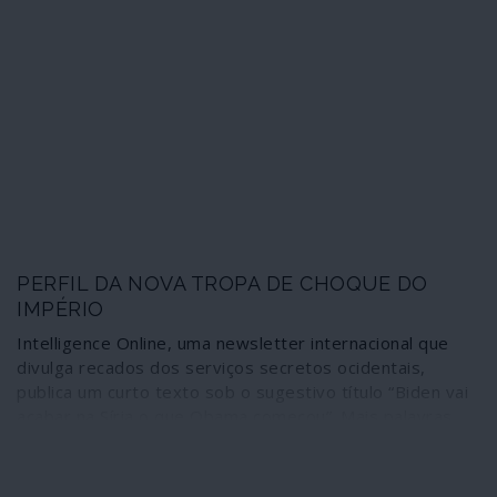
policial ao poder judicial. A Suíça é, neste momento e
apesar de isso não ser repercutido na comunicação
social dominante, um exemplo de como o neoliberalismo
em crise busca cada vez mais a sua sobrevivência
através do regime que lhe dá mais garantias: o
extremismo de direita.
PERFIL DA NOVA TROPA DE CHOQUE DO
IMPÉRIO
Intelligence Online, uma newsletter internacional que
divulga recados dos serviços secretos ocidentais,
publica um curto texto sob o sugestivo título “Biden vai
acabar na Síria o que Obama começou”. Mais palavras
são desnecessárias: a frase vale pelas 10 ou 20 mil
palavras de um programa de governo. Ilusões para que
vos quero.