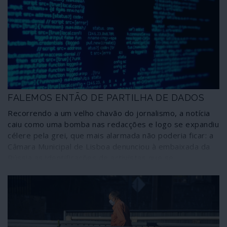
pesquisa ligada aos meios militares norte-americanos,
coloca como único objectivo a mudança de regime, ou
seja, o abandono da via socialista seguida por Cuba,
estabelecendo uma metodologia para alcançar aquele
propósito.
FALEMOS ENTÃO DE PARTILHA DE DADOS
Recorrendo a um velho chavão do jornalismo, a notícia
caiu como uma bomba nas redacções e logo se expandiu
célere pela grei, que mais alarmada não poderia ficar: a
Câmara Municipal de Lisboa denunciou à embaixada da
Rússia as identificações de activistas que se
manifestaram em Lisboa por um abnegado prosélito da
resistência anti-Putin. Como deve ser nestas ocasiões
de extrema gravidade para a nação, o chefe de Estado
tomou as dores da comunidade e em palavras enfáticas
manifestou a sua revolta – que é a revolta de todos –
com o comportamento municipal. Pena é que o mesmo