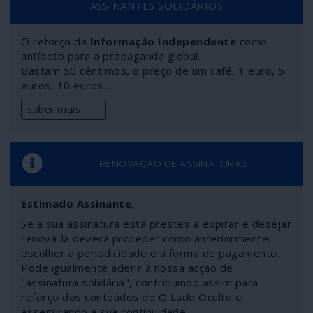
ASSINANTES SOLIDÁRIOS
publicamente qualquer reserva em relação a tão
flagrante ilegalidade.
O reforço da
Informação Independente
como
antídoto para a propaganda global.
Bastam 50 cêntimos, o preço de um café, 1 euro, 5
euros, 10 euros…
saber mais
RENOVAÇÃO DE ASSINATURAS
Estimado Assinante
,
Se a sua assinatura está prestes a expirar e desejar
renová-la deverá proceder como anteriormente:
escolher a periodicidade e a forma de pagamento.
Pode igualmente aderir à nossa acção de
"assinatura solidária", contribuindo assim para
reforço dos conteúdos de O Lado Oculto e
assegurando a sua continuidade.