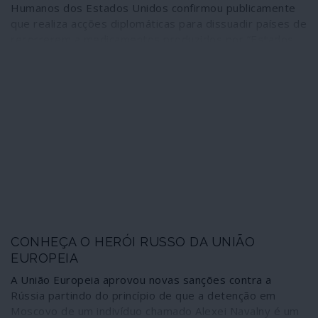
Humanos dos Estados Unidos confirmou publicamente
que realiza acções diplomáticas para dissuadir países de
recorrerem a medicamentos produzidos por “Estados
mal-intencionados” como a Rússia e a China. Um dos
exemplos citados a propósito foi a intervenção para
“persuadir o Brasil a rejeitar a vacina russa contra a
Covid-19”. Não explicando tudo, um episódio como este
ajuda-nos a entender as histórias mal contadas que
envolvem os processos de vacinação às escalas
nacionais, regionais e global – e que estão a custar vidas
humanas, pelas quais ninguém será, obviamente,
responsabilizado.
CONHEÇA O HERÓI RUSSO DA UNIÃO
EUROPEIA
A União Europeia aprovou novas sanções contra a
Rússia partindo do princípio de que a detenção em
Moscovo de um indivíduo chamado Alexei Navalny é um