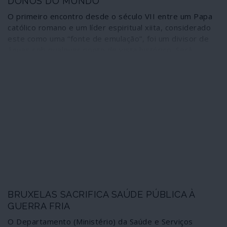
DONOS DO MUNDO
O primeiro encontro desde o século VII entre um Papa
católico romano e um líder espiritual xiita, considerado
este como uma “fonte de emulação”, foi um divisor de
águas sob qualquer ponto de vista histórico. Será
preciso que passe muito tempo para avaliar todas as
implicações da imensamente intrigante conversa frente
a frente de 50 minutos, apenas na presença de
intérpretes, entre o Papa Francisco e o Grande
Ayatollah Sistani na sua humilde casa situada num beco
de Najaf, perto do deslumbrante santuário do Imã Ali.
BRUXELAS SACRIFICA SAÚDE PÚBLICA À
GUERRA FRIA
O Departamento (Ministério) da Saúde e Serviços