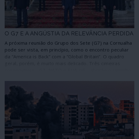
O G7 E A ANGÚSTIA DA RELEVÂNCIA PERDIDA
A próxima reunião do Grupo dos Sete (G7) na Cornualha
pode ser vista, em princípio, como o encontro peculiar
da “America is Back” com a “Global Britain”. O quadro
geral, porém, é muito mais delicado. Três cimeiras
consecutivas - G7, NATO e EUA-UE - abrirão o caminho
para o que se espera que seja um momento de
ansiedade: a cimeira Putin-Biden em Genebra, que
certamente não será um reinício.