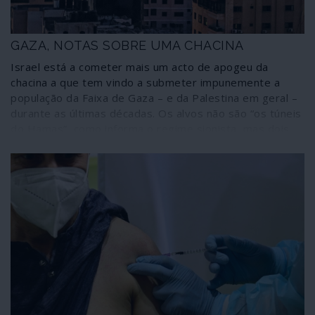
GAZA, NOTAS SOBRE UMA CHACINA
Israel está a cometer mais um acto de apogeu da
chacina a que tem vindo a submeter impunemente a
população da Faixa de Gaza – e da Palestina em geral –
durante as últimas décadas. Os alvos não são “os túneis
do Hamas”, como informa o regime sionista, mas dois
milhões de pessoas que vivem enclausuradas num
imenso campo de concentração do qual não podem
escapar. Não se trata de um “confronto”: é uma
barbárie. Algumas notas sobre o que está a passar-se.