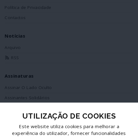
Política de Privacidade
Contactos
Notícias
Arquivo
RSS
Assinaturas
Assinar O Lado Oculto
Assinantes Solidários
UTILIZAÇÃO DE COOKIES
Redes Sociais
Este website utiliza cookies para melhorar a
Siga-nos no facebook
experiência do utilizador, fornecer funcionalidades