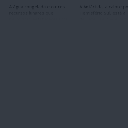
A água congelada e outros
A Antártida, a calote p
recursos lunares que
Hemisfério Sul, está a
permitirão estabelecer uma
derreter-se. Cada vez
presença humana de longa
depressa devido ao ca
duração na Lua estão à
climático provocado pe
disposição dos Estados
capitalismo industrial. 
Unidos, considera a Casa
situação está na orige
Branca. De acordo com
subida global do nível 
Washington, o espaço “não é
mar, que poderá atingi
um bem comum global”.
metros durante um séc
fazendo desaparecer p
insulares e inundando
cidades costeiras. Por
em vez de combater
eficazmente as altera
climáticas e tentar res
estes problemas, o
capitalismo parece bus
salvação no sacrifício 
regiões da Terra, com