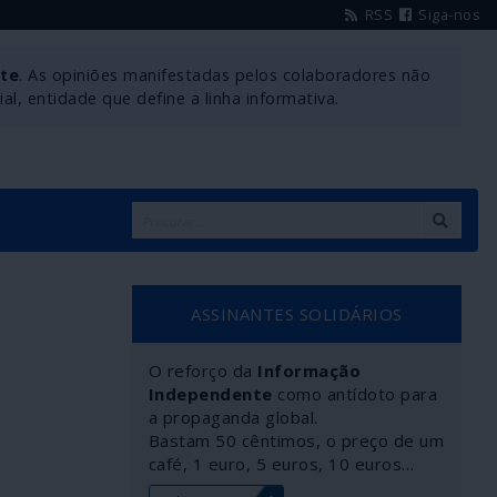
RSS
Siga-nos
nte
. As opiniões manifestadas pelos colaboradores não
l, entidade que define a linha informativa.
ASSINANTES SOLIDÁRIOS
O reforço da
Informação
Independente
como antídoto para
a propaganda global.
Bastam 50 cêntimos, o preço de um
café, 1 euro, 5 euros, 10 euros…