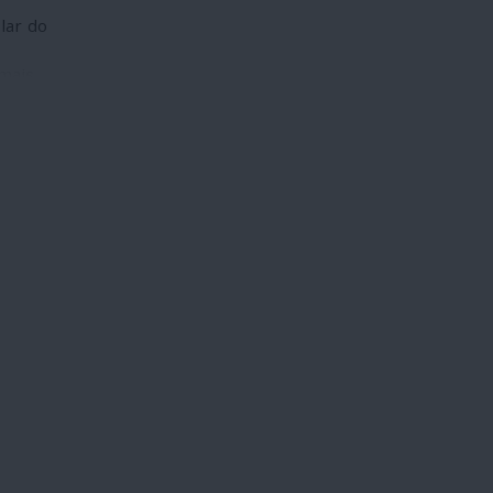
olar do
 mais
os
lo
Esta
m da
do
r três
ulo,
aíses
ém,
ções
olver
car a
de
o a