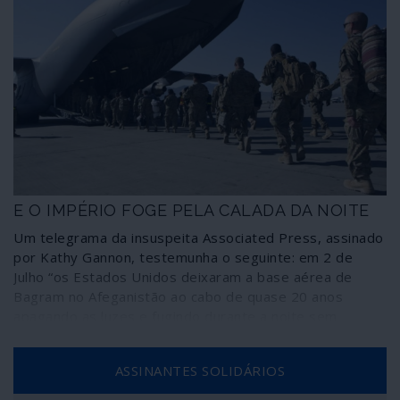
E O IMPÉRIO FOGE PELA CALADA DA NOITE
Um telegrama da insuspeita Associated Press, assinado
por Kathy Gannon, testemunha o seguinte: em 2 de
Julho “os Estados Unidos deixaram a base aérea de
Bagram no Afeganistão ao cabo de quase 20 anos
apagando as luzes e fugindo durante a noite sem
notificarem o novo comandante afegão da base, que
deu pela partida dos norte-americanos mais de duas
ASSINANTES SOLIDÁRIOS
horas depois, segundo fontes afegãs”.