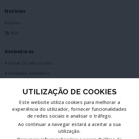
Notícias
Arquivo
RSS
Assinaturas
Assinar O Lado Oculto
Assinantes Solidários
UTILIZAÇÃO DE COOKIES
Redes Sociais
Este website utiliza cookies para melhorar a
Siga-nos no facebook
experiência do utilizador, fornecer funcionalidades
de redes sociais e analisar o tráfego.
Partilhe esta página
Ao continuar a navegar estará a aceitar a sua
utilização.
Facebook